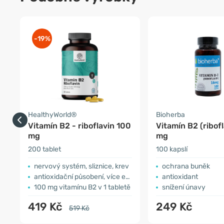
-19%
HealthyWorld®
Bioherba
Vitamín B2 - riboflavin 100
Vitamín B2 (ribofl
mg
mg
200 tablet
100 kapslí
nervový systém, sliznice, krev
ochrana buněk
antioxidační působení, více energie
antioxidant
100 mg vitamínu B2 v 1 tabletě
snížení únavy
419 Kč
249 Kč
519 Kč