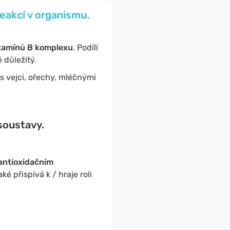
reakcí v organismu.
tamínů B komplexu
. Podílí
 důležitý.
s vejci, ořechy, mléčnými
soustavy.
antioxidačním
é přispívá k / hraje roli