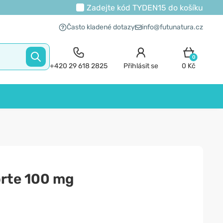
Zadejte kód
TYDEN15
do košíku
Často kladené dotazy
info@futunatura.cz
0
+420 29 618 2825
Přihlásit se
0 Kč
orte 100 mg