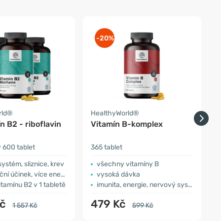
-20%
rld®
HealthyWorld®
H
n B2 - riboflavin
Vitamín B-komplex
600 tablet
365 tablet
1
ystém, sliznice, krev
všechny vitamíny B
ní účinek, více energie
vysoká dávka
tamínu B2 v 1 tabletě
imunita, energie, nervový systém
Kč
479 Kč
1 557 Kč
599 Kč