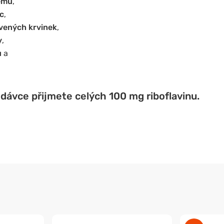
ému
,
c
,
vených krvinek
,
y
,
u
a
dávce přijmete celých 100 mg riboflavinu.