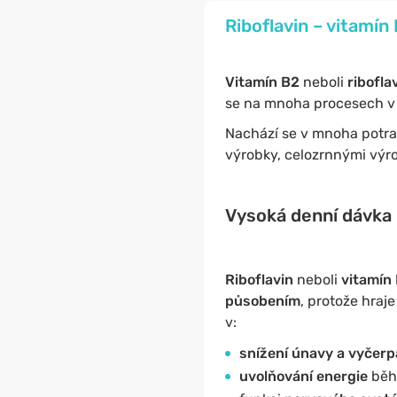
Riboflavin – vitamín
Vitamín B2
neboli
ribofla
se na mnoha procesech v t
Nachází se v mnoha potrav
výrobky, celozrnnými výro
Vysoká denní dávka 
Riboflavin
neboli
vitamín
působením
, protože hraj
v:
snížení únavy a vyčerp
uvolňování energie
běh