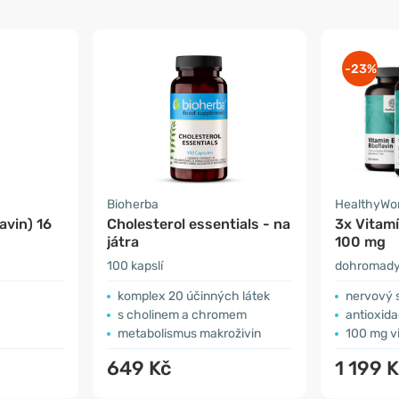
-23%
Bioherba
HealthyWo
avin) 16
Cholesterol essentials - na
3x Vitamí
játra
100 mg
100 kapslí
dohromady 
komplex 20 účinných látek
nervový s
s cholinem a chromem
antioxidač
metabolismus makroživin
100 mg vi
649 Kč
1 199 