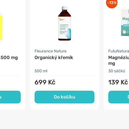
-13%
Fleurance Nature
FutuNatur
, 500 mg
Organický křemík
Magnézi
mg
500 ml
30 sáčků
699 Kč
139 Kč
u
Do košíku