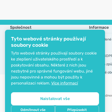
Společnost
Informace
Tyto webové stránky používají
Kontakt
Často kladené
soubory cookie
O společnosti
Výrobci
Tyto webové stránky používají soubory cookie
EKO certifikát
Nástroje GDP
ke zlepšení uživatelského prostředí a k
Doprava a způ
poskytování obsahu. Některé z nich jsou
nezbytné pro správné fungování webu, jiné
Všeobecné ob
jsou nepovinné a mohou být použity k
personalizaci reklam.
Více informací
Možnos
Naistalovat vše
Copyright © 2012 - 2026   |   Be Healthy Group d.o.o.
Odmítnout vše
Přizpůsobit