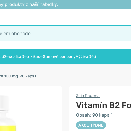
y produkty z naší nabídky.
tí
Sexualita
Detoxikace
Gumové bonbony
Výživa
Děti
te 100 mg, 90 kapslí
Zein Pharma
Vitamín B2 F
Obsah: 90 kapslí
AKCE TÝDNE