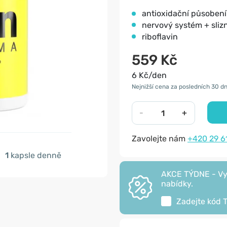
antioxidační působení
nervový systém + sliz
riboflavin
559 Kč
6 Kč/den
Nejnižší cena za posledních 30 dn
-
+
Zavolejte nám
+420 29 6
1
kapsle denně
AKCE TÝDNE - Vyu
nabídky.
Zadejte kód