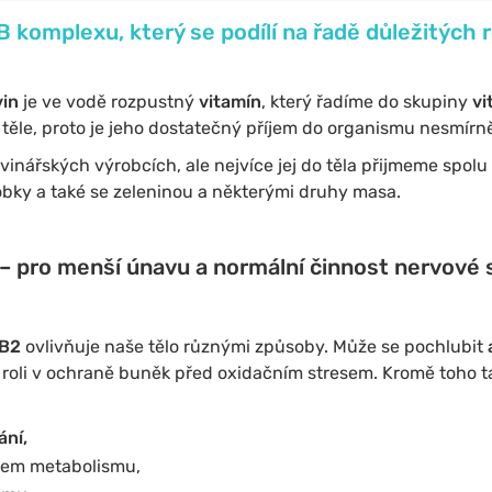
 B komplexu, který se podílí na řadě důležitých 
vin
je ve vodě rozpustný
vitamín
, který řadíme do skupiny
vi
ěle, proto je jeho dostatečný příjem do organismu nesmírně
inářských výrobcích, ale nejvíce jej do těla přijmeme spolu 
bky a také se zeleninou a některými druhy masa.
– pro menší únavu a normální činnost nervové 
 B2
ovlivňuje naše tělo různými způsoby. Může se pochlubit
e roli v ochraně buněk před oxidačním stresem. Kromě toho tak
ání,
em metabolismu,