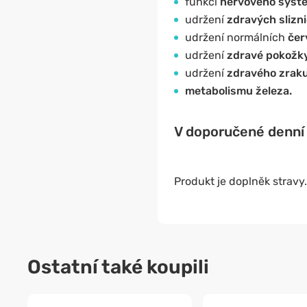
funkci
nervového syst
udržení
zdravých slizni
udržení normálních
čer
udržení
zdravé pokožk
udržení
zdravého zrak
metabolismu železa.
V doporučené denní 
Produkt je doplněk stravy.
Ostatní také koupili