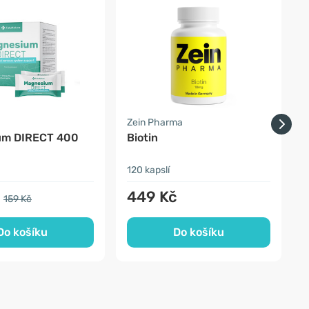
-
a
Zein Pharma
Z
um DIRECT 400
Biotin
A
120 kapslí
6
449 Kč
159 Kč
Do košíku
Do košíku