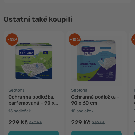
Ostatní také koupili
-15%
-15%
-
Septona
Septona
Ochranná podložka,
Ochranná podložka –
parfemovaná – 90 x
90 x 60 cm
60 cm
15 podložek
15 podložek
229 Kč
229 Kč
269 Kč
269 Kč