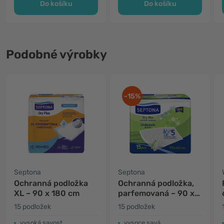
Do košíku
Do košíku
Podobné výrobky
-15%
Septona
Septona
Ochranná podložka
Ochranná podložka,
XL – 90 x 180 cm
parfemovaná – 90 x
60 cm
15 podložek
15 podložek
vysoká savost
vysoce savá