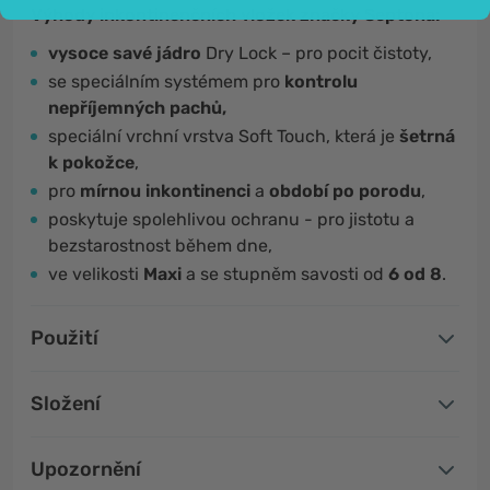
Výhody inkontinenčních vložek značky Septona:
vysoce savé jádro
Dry Lock – pro pocit čistoty,
se speciálním systémem pro
kontrolu
nepříjemných pachů,
speciální vrchní vrstva Soft Touch, která je
šetrná
k pokožce
,
pro
mírnou inkontinenci
a
období po porodu
,
poskytuje spolehlivou ochranu - pro jistotu a
bezstarostnost během dne,
ve velikosti
Maxi
a se stupněm savosti od
6 od 8
.
Použití
Složení
Upozornění