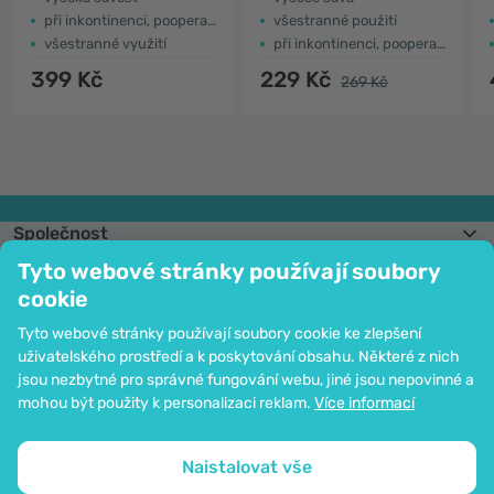
při inkontinenci, pooperační péči ...
všestranné použití
všestranné využití
při inkontinenci, pooperační péči...
399 Kč
229 Kč
269 Kč
Společnost
Informace
Tyto webové stránky používají soubory
Připojte se k nám
cookie
Pomoc a objednávky
Tyto webové stránky používají soubory cookie ke zlepšení
uživatelského prostředí a k poskytování obsahu. Některé z nich
jsou nezbytné pro správné fungování webu, jiné jsou nepovinné a
Možnost platby kartou. Ochrana osobních údajů zaručena pomocí šifrování
mohou být použity k personalizaci reklam.
Více informací
SSL.
Copyright © 2012 - 2026   |   Be Healthy Group d.o.o.
Mapa stránek
Použití cookies
Nastavení cookies
Naistalovat vše