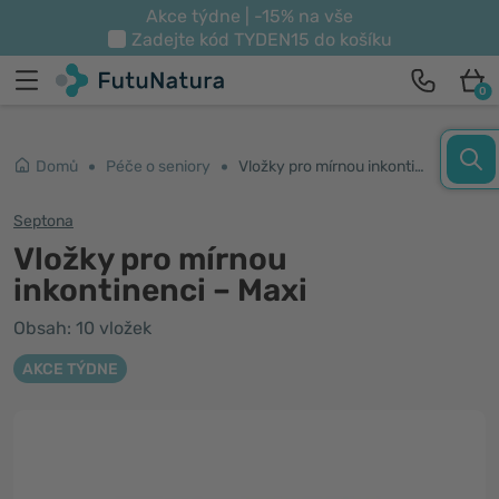
Akce týdne | -15% na vše
Zadejte kód
TYDEN15
do košíku
0
Domů
Péče o seniory
Vložky pro mírnou inkontinenci – Maxi
Septona
Vložky pro mírnou
inkontinenci – Maxi
Obsah: 10 vložek
AKCE TÝDNE