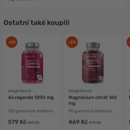
Ostatní také koupili
-6%
-2%
WeightWorld
WeightWorld
Ašvaganda 1200 mg
Magnézium citrát 160
mg
120 gumových bonbonů
90 gumových bonbonů
579 Kč
469 Kč
619 Kč
479 Kč