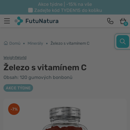
Akce týdne | -15% na vše
Zadejte kód
TYDEN15
do košíku
0
Domů
Minerály
Železo s vitamínem C
WeightWorld
Železo s vitamínem C
Obsah: 120 gumových bonbonů
AKCE TÝDNE
-7%