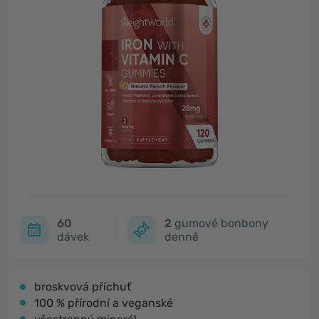
60
2
gumové bonbony
dávek
denně
broskvová příchuť
100 % přírodní a veganské