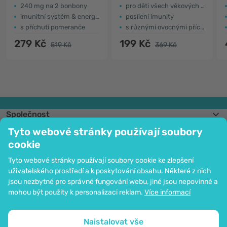
240 mg na 2 bonbony
pro děti všech věkových kategorií
imunitní systém & energie
posílení imunity
s příchutí pomeranče
s různými ovocnými příchutěmi
279 Kč
199 Kč
519 Kč
369 Kč
Společnost
Informace
Tyto webové stránky používají soubory
Připojte se k nám
cookie
Pomoc a objednávky
Tyto webové stránky používají soubory cookie ke zlepšení
uživatelského prostředí a k poskytování obsahu. Některé z nich
jsou nezbytné pro správné fungování webu, jiné jsou nepovinné a
Možnost platby kartou. Ochrana osobních údajů zaručena pomocí šifrování
mohou být použity k personalizaci reklam.
Více informací
SSL.
Copyright © 2012 - 2026   |   Be Healthy Group d.o.o.
Mapa stránek
Použití cookies
Nastavení cookies
Naistalovat vše