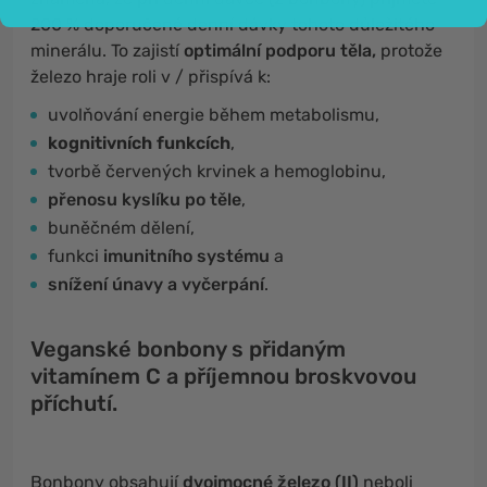
200 % doporučené denní dávky tohoto důležitého
minerálu. To zajistí
optimální podporu těla,
protože
železo hraje roli v / přispívá k:
uvolňování energie během metabolismu,
kognitivních funkcích
,
tvorbě červených krvinek a hemoglobinu,
přenosu kyslíku po těle
,
buněčném dělení,
funkci
imunitního systému
a
snížení únavy a vyčerpání
.
Veganské bonbony s přidaným
vitamínem C a příjemnou broskvovou
příchutí.
Bonbony obsahují
dvojmocné železo (II)
neboli