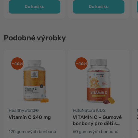
Do košíku
Do košíku
Podobné výrobky
-46%
-46%
HealthyWorld®
FutuNatura KIDS
Vitamín C 240 mg
VITAMIN C – Gumové
bonbony pro děti s
vitamínem C
120 gumových bonbonů
60 gumových bonbonů