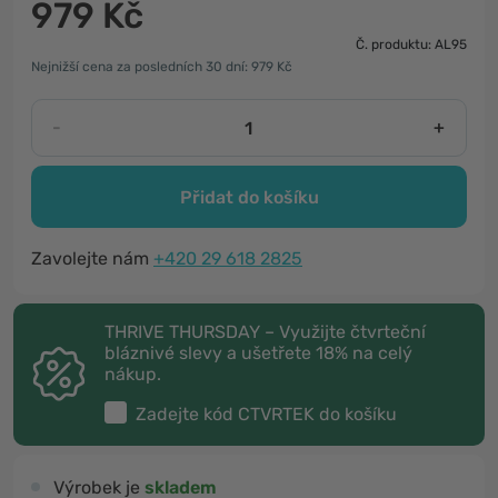
979 Kč
Č. produktu: AL95
Nejnižší cena za posledních 30 dní: 979 Kč
-
+
Přidat do košíku
Zavolejte nám
+420 29 618 2825
THRIVE THURSDAY – Využijte čtvrteční
bláznivé slevy a ušetřete 18% na celý
nákup.
Zadejte kód
CTVRTEK
do košíku
Výrobek je
skladem