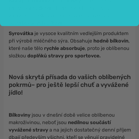
Biologická hodnota
neboli
BH
je poměr mezi
množstvím bílkovin, které tělo ukládá neboli
zadržuje, a celkovým množstvím strávených a
absorbovaných bílkovin.
Syrovátka
je vysoce kvalitním vedlejším produktem
při výrobě mléčného sýra. Obsahuje
hodně bílkovin
,
které naše tělo
rychle absorbuje
, proto je oblíbenou
složkou
doplňků stravy pro sportovce.
Nová skrytá přísada do vašich oblíbených
pokrmů– pro ještě lepší chuť a vyvážené
jídlo!
Bílkoviny
jsou v dnešní době velice oblíbenou
makroživinou, neboť jsou
nedílnou součástí
vyvážené stravy
a na jejich dostatečný denní příjem
dbají především všichni, kteří se věnují pravidelné