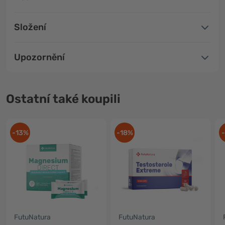
Složení
Upozornění
Ostatní také koupili
-13%
-18%
FutuNatura
FutuNatura