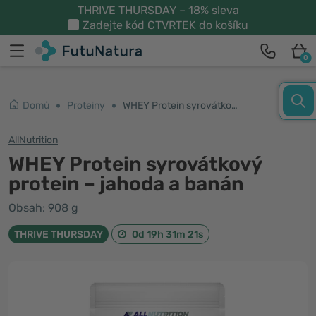
THRIVE THURSDAY – 18% sleva
Zadejte kód
CTVRTEK
do košíku
0
Domů
Proteiny
WHEY Protein syrovátkový protein – jahoda a banán
AllNutrition
WHEY Protein syrovátkový
protein – jahoda a banán
Obsah: 908 g
THRIVE THURSDAY
0d 19h 31m 21s