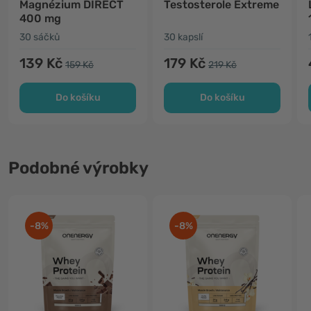
Magnézium DIRECT
Testosterole Extreme
400 mg
30 sáčků
30 kapslí
139 Kč
179 Kč
159 Kč
219 Kč
Do košíku
Do košíku
Podobné výrobky
-8%
-8%