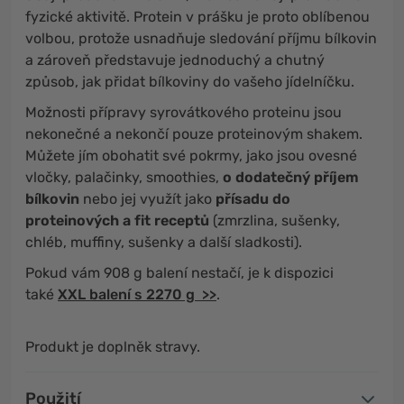
fyzické aktivitě. Protein v prášku je proto oblíbenou
volbou, protože usnadňuje sledování příjmu bílkovin
a zároveň představuje jednoduchý a chutný
způsob, jak přidat bílkoviny do vašeho jídelníčku.
Možnosti přípravy syrovátkového proteinu jsou
nekonečné a nekončí pouze proteinovým shakem.
Můžete jím obohatit své pokrmy, jako jsou ovesné
vločky, palačinky, smoothies,
o dodatečný příjem
bílkovin
nebo jej využít jako
přísadu do
proteinových a fit receptů
(zmrzlina, sušenky,
chléb, muffiny, sušenky a další sladkosti).
Pokud vám 908 g balení nestačí, je k dispozici
také
XXL balení s 2270 g >>
.
Produkt je doplněk stravy.
Použití