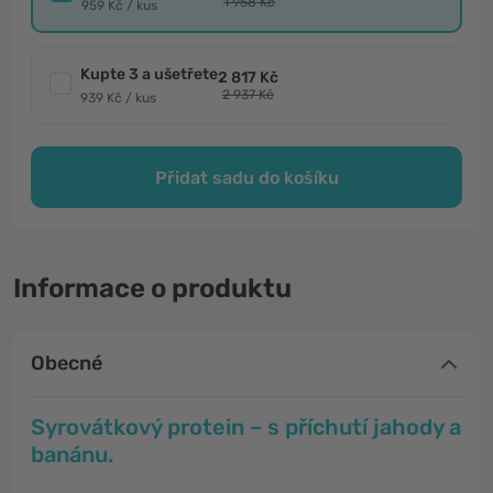
1 958 Kč
959 Kč / kus
Kupte 3 a ušetřete
2 817 Kč
2 937 Kč
939 Kč / kus
Přidat sadu do košíku
Informace o produktu
Obecné
Syrovátkový protein – s příchutí jahody a
banánu.