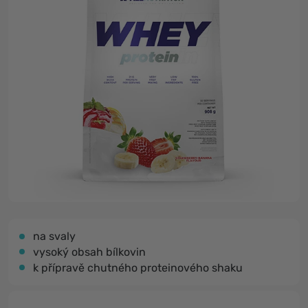
na svaly
vysoký obsah bílkovin
k přípravě chutného proteinového shaku