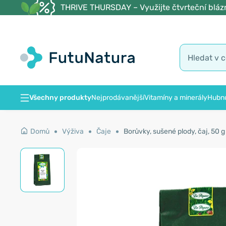
THRIVE THURSDAY – Využijte čtvrteční blázn
Všechny produkty
Nejprodávanější
Vitamíny a minerály
Hubnu
Domů
Výživa
Čaje
Borůvky, sušené plody, čaj, 50 g