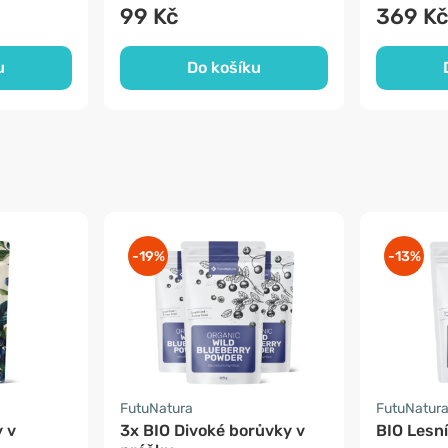
99 Kč
369 K
u
Do košíku
-19%
-13%
FutuNatura
FutuNatur
 v
3x BIO Divoké borůvky v
BIO Lesní