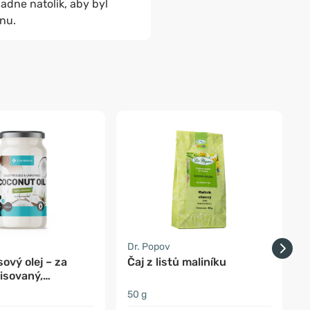
ladne natolik, aby byl
onu.
-
a
Dr. Popov
F
ový olej – za
Čaj z listů maliníku
K
isovaný,
vaný
50 g
5