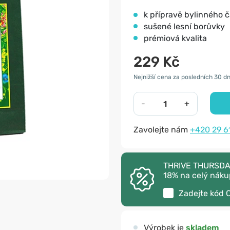
k přípravě bylinného č
sušené lesní borůvky
prémiová kvalita
229 Kč
Nejnižší cena za posledních 30 dn
-
+
Zavolejte nám
+420 29 6
THRIVE THURSDAY 
18% na celý náku
Zadejte kód
Výrobek je
skladem