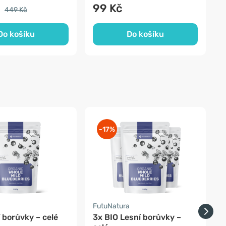
č
99 Kč
449 Kč
Do košíku
Do košíku
-17%
a
FutuNatura
F
 borůvky – celé
3x BIO Lesní borůvky –