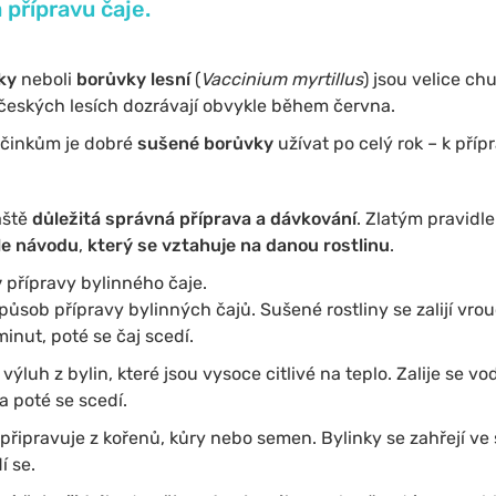
přípravu čaje.
ky
neboli
borůvky
lesní
(
Vaccinium myrtillus
) jsou velice chu
českých lesích dozrávají obvykle během června.
účinkům je dobré
sušené borůvky
užívat po celý rok – k přípr
áště
důležitá správná příprava a dávkování
. Zlatým pravidl
le návodu
,
který se vztahuje na danou rostlinu
.
y
přípravy bylinného čaje.
způsob přípravy bylinných čajů. Sušené rostliny se zalijí vrou
inut, poté se čaj scedí.
výluh z bylin, které jsou vysoce citlivé na teplo. Zalije se v
a poté se scedí.
připravuje z kořenů, kůry nebo semen. Bylinky se zahřejí ve
í se.