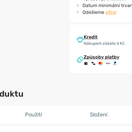
Datum minimální trvan
Odešleme
zítra!
Kredit
Nákupem získáte 6 Kč
Způsoby platby
oduktu
Použití
Složení