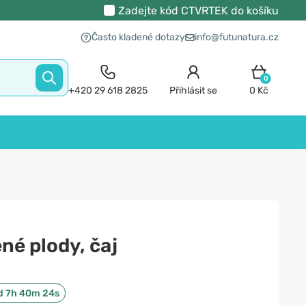
Zadejte kód
CTVRTEK
do košíku
Často kladené dotazy
info@futunatura.cz
0
+420 29 618 2825
Přihlásit se
0 Kč
né plody, čaj
d 7h 40m 23s