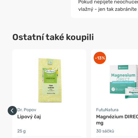
Pokud nepijete neochuce
vlažný - jen tak zabráníte
Ostatní také koupili
-13%
Dr. Popov
FutuNatura
Lipový čaj
Magnézium DIRE
mg
25 g
30 sáčků