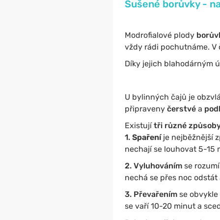
Sušené borůvky - na 
Modrofialové plody
borův
vždy rádi pochutnáme. V 
Díky jejich blahodárným 
U bylinných čajů je obzvl
připraveny
čerstvé
a
pod
Existují
tři různé způsob
1.
Spaření
je nejběžnější 
nechají se louhovat 5-15 m
2. Vyluhováním
se rozumí 
nechá se přes noc odstát 
3. Převařením
se obvykle 
se vaří 10-20 minut a sced