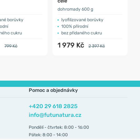
celé
dohromady 600 g
6
vané borůvky
lyofilizované borůvky
odní
100% přírodní
aného cukru
bez přidaného cukru
č
1 979 Kč
799 Kč
2 397 Kč
Pomoc a objednávky
+420 29 618 2825
info@futunatura.cz
Pondělí - čtvrtek: 8:00 - 16:00
Pátek: 8:00 - 14:00