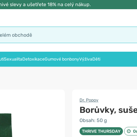
ivé slevy a ušetřete 18% na celý nákup.
tí
Sexualita
Detoxikace
Gumové bonbony
Výživa
Děti
Dr. Popov
Borůvky, suše
Obsah: 50 g
THRIVE THURSDAY
0