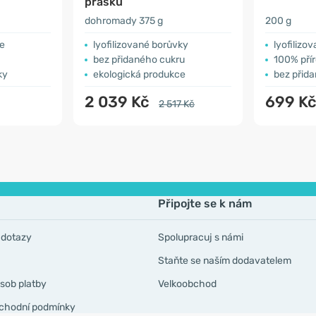
prášku
dohromady 375 g
200 g
ce
lyofilizované borůvky
lyofilizo
bez přidaného cukru
100% přír
ky
ekologická produkce
bez přid
2 039 Kč
699 K
2 517 Kč
Připojte se k nám
 dotazy
Spolupracuj s námi
Staňte se naším dodavatelem
sob platby
Velkoobchod
chodní podmínky