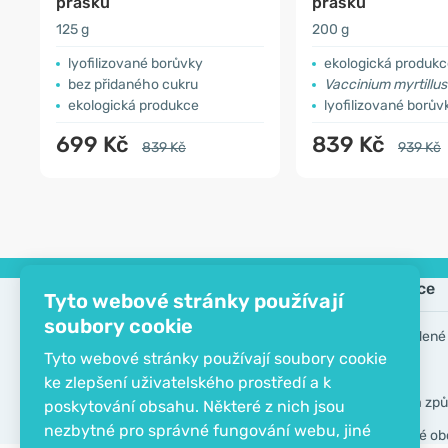
prášku
prášku
125 g
200 g
lyofilizované borůvky
ekologická produk
bez přidaného cukru
Vaccinium myrtillus
ekologická produkce
lyofilizované borův
699 Kč
839 Kč
839 Kč
939 Kč
Společnost
Informace
Tyto webové stránky používají
soubory cookie
Kontakt
Často kladené
Tyto webové stránky používají soubory cookie
O společnosti
Výrobci
ke zlepšení uživatelského prostředí a k
EKO certifikát
Doprava a způ
poskytování obsahu. Některé z nich jsou
nezbytné pro správné fungování webu, jiné
Všeobecné ob