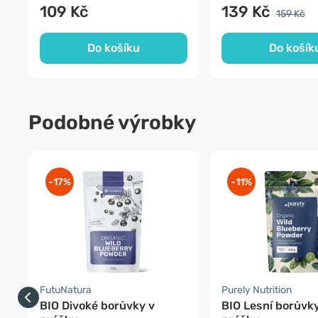
109 Kč
139 Kč
159 Kč
Do košíku
Do košík
Podobné výrobky
-17%
-11%
FutuNatura
Purely Nutrition
BIO Divoké borůvky v
BIO Lesní borůvky