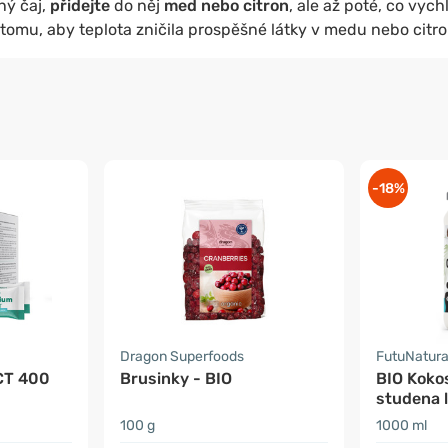
ný čaj,
přidejte
do něj
med nebo citron
, ale až poté, co vych
 tomu, aby teplota zničila prospěšné látky v medu nebo citr
-18%
Dragon Superfoods
FutuNatur
CT 400
Brusinky - BIO
BIO Kokos
studena l
nerafino
100 g
1000 ml