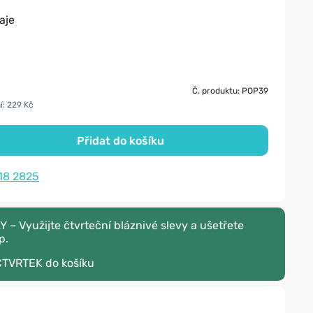
aje
Č. produktu: POP39
í: 229 Kč
Přidat do košíku
18 2825
– Využijte čtvrteční bláznivé slevy a ušetřete
p.
CTVRTEK
do košíku