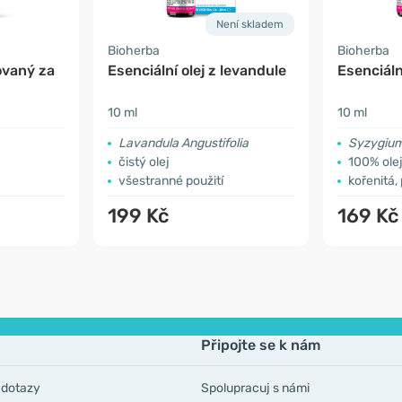
Není skladem
Bioherba
Bioherba
sovaný za
Esenciální olej z levandule
Esenciáln
10 ml
10 ml
Lavandula Angustifolia
Syzygiu
čistý olej
100% ole
všestranné použití
kořenitá,
199 Kč
169 Kč
Připojte se k nám
 dotazy
Spolupracuj s námi