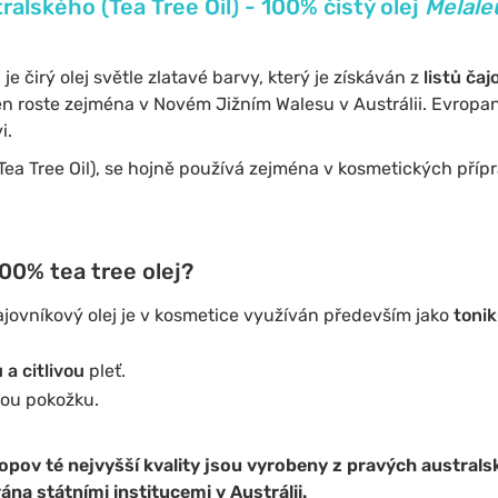
tralského (Tea Tree Oil) - 100% čistý olej
Melaleu
 je čirý olej světle zlatavé barvy, který je získáván z
listů ča
Ten roste zejména v Novém Jižním Walesu v Austrálii. Evropané 
i.
 Tea Tree Oil), se hojně používá zejména v kosmetických příp
00% tea tree olej?
ajovníkový olej je v kosmetice využíván především jako
toni
 a citlivou
pleť.
ou pokožku.
opov té nejvyšší kvality jsou vyrobeny z pravých australsk
na státními institucemi v Austrálii.