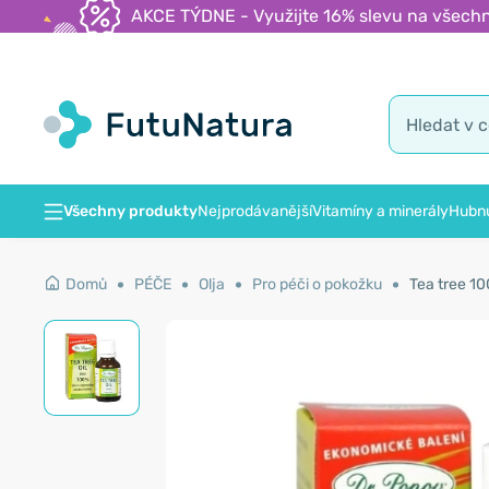
AKCE TÝDNE - Využijte 16% slevu na všechn
Všechny produkty
Nejprodávanější
Vitamíny a minerály
Hubnu
Domů
PÉČE
Olja
Pro péči o pokožku
Tea tree 10