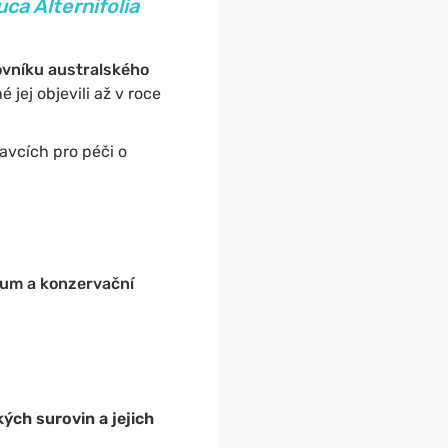
ca Alternifolia
jovníku australského
jej objevili až v roce
ravcích pro péči o
kum a konzervační
ých surovin a jejich