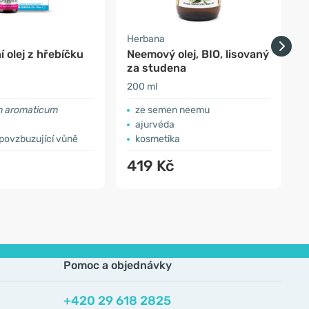
Herbana
E
í olej z hřebíčku
Neemový olej, BIO, lisovaný
G
za studena
200 ml
1
m aromaticum
ze semen neemu
j
ajurvéda
 povzbuzující vůně
kosmetika
419 Kč
Pomoc a objednávky
+420 29 618 2825