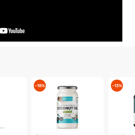
-18%
-13%