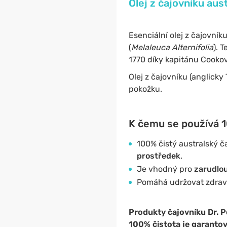
Olej z čajovníku aus
Esenciální olej z čajovníku
(
Melaleuca Alternifolia
). 
1770 díky kapitánu Cookov
Olej z čajovníku (anglicky
pokožku.
K čemu se používá 1
100% čistý australský č
prostředek
.
Je vhodný pro
zarudlou
Pomáhá udržovat zdrav
Produkty čajovníku Dr. P
100% čistota je garantová