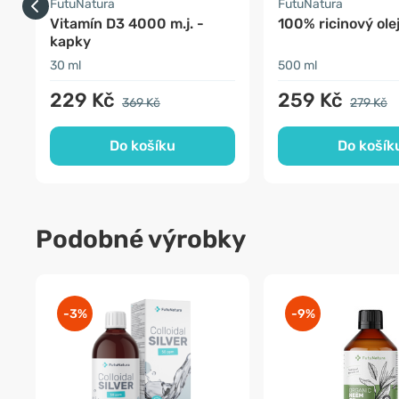
FutuNatura
FutuNatura
Vitamín D3 4000 m.j. -
100% ricinový ole
kapky
30 ml
500 ml
229 Kč
259 Kč
369 Kč
279 Kč
Do košíku
Do košík
Podobné výrobky
-3%
-9%