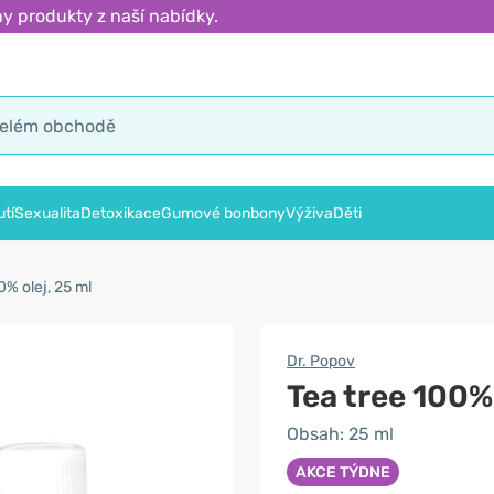
y produkty z naší nabídky.
tí
Sexualita
Detoxikace
Gumové bonbony
Výživa
Děti
0% olej, 25 ml
Dr. Popov
Tea tree 100%
Obsah: 25 ml
AKCE TÝDNE