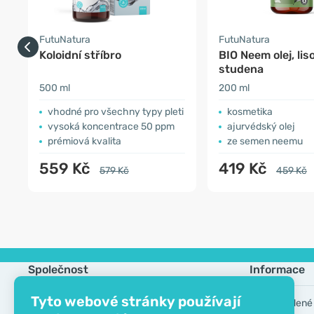
FutuNatura
FutuNatura
Koloidní stříbro
BIO Neem olej, li
studena
500 ml
200 ml
vhodné pro všechny typy pleti
kosmetika
vysoká koncentrace 50 ppm
ajurvédský olej
prémiová kvalita
ze semen neemu
559 Kč
419 Kč
579 Kč
459 Kč
Společnost
Informace
Tyto webové stránky používají
Kontakt
Často kladené