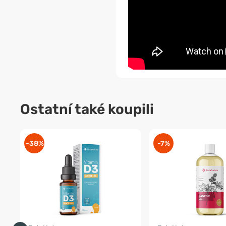
Ostatní také koupili
-38%
-7%