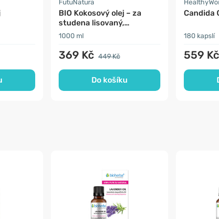
FutuNatura
HealthyWo
j
BIO Kokosový olej – za
Candida 
studena lisovaný,
nerafinovaný
1000 ml
180 kapslí
369 Kč
559 K
449 Kč
u
Do košíku