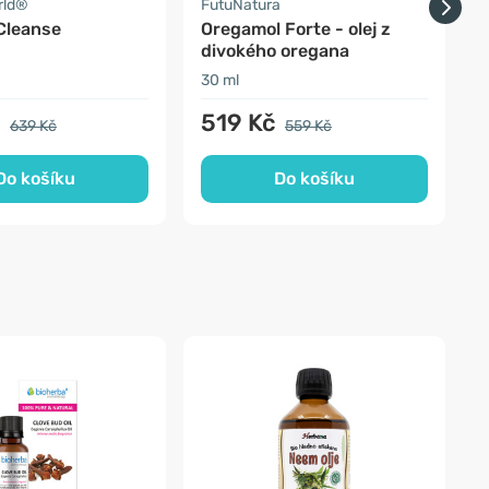
rld®
FutuNatura
A
Cleanse
Oregamol Forte - olej z
K
divokého oregana
30 ml
5
č
519 Kč
639 Kč
559 Kč
Do košíku
Do košíku