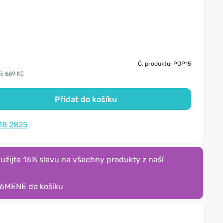
Č. produktu: POP15
í: 669 Kč
Přidat do košíku
18 2825
žijte 16% slevu na všechny produkty z naší
16MENE
do košíku