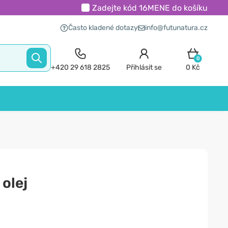
Zadejte kód
16MENE
do košíku
Často kladené dotazy
info@futunatura.cz
0
+420 29 618 2825
Přihlásit se
0 Kč
 olej