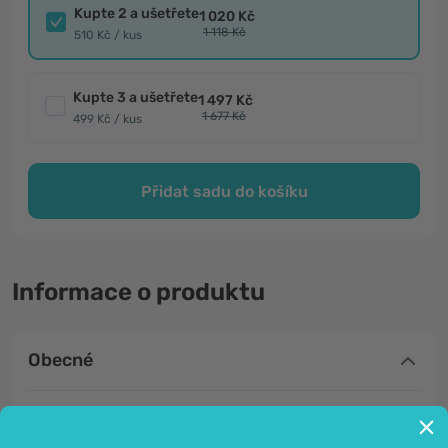
Kupte 2 a ušetřete
1 020 Kč
1 118 Kč
510 Kč / kus
Kupte 3 a ušetřete
1 497 Kč
1 677 Kč
499 Kč / kus
Přidat sadu do košíku
Informace o produktu
Obecné
Citrát draselný – hraje roli při udržování
normálního krevního tlaku.