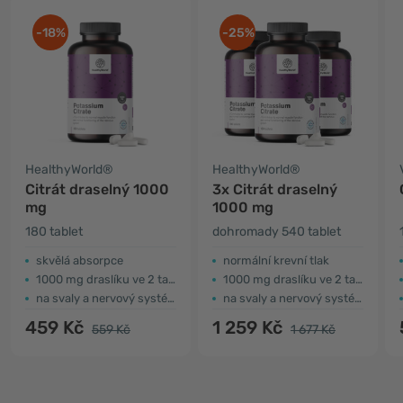
-18%
-25%
HealthyWorld®
HealthyWorld®
Citrát draselný 1000
3x Citrát draselný
mg
1000 mg
180 tablet
dohromady 540 tablet
skvělá absorpce
normální krevní tlak
1000 mg draslíku ve 2 tabletách
1000 mg draslíku ve 2 tabletách
na svaly a nervový systém
na svaly a nervový systém
459 Kč
1 259 Kč
559 Kč
1 677 Kč