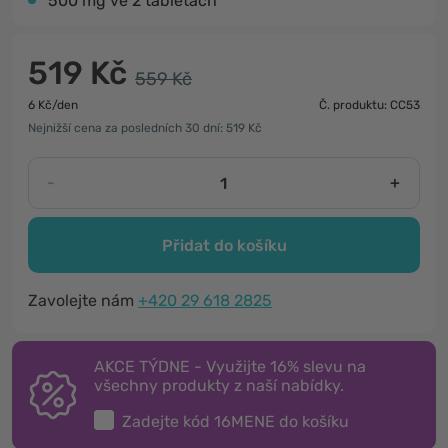
500 mg ve 2 tabletách
519 Kč
559 Kč
6 Kč/den
Č. produktu: CC53
Nejnižší cena za posledních 30 dní: 519 Kč
-
+
Přidat do košíku
Zavolejte nám
+420 29 618 2825
AKCE TÝDNE - Využijte 16% slevu na
všechny produkty z naší nabídky.
Zadejte kód
16MENE
do košíku