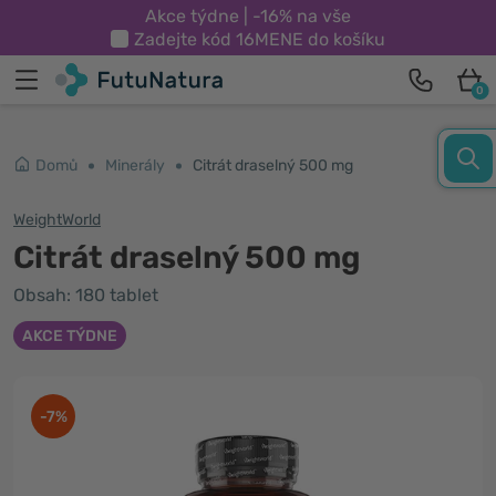
Akce týdne | -16% na vše
Zadejte kód
16MENE
do košíku
0
Domů
Minerály
Citrát draselný 500 mg
WeightWorld
Citrát draselný 500 mg
Obsah: 180 tablet
AKCE TÝDNE
-7%