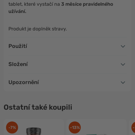
tablet, které vystačí na
3 měsíce pravidelného
užívání.
Produkt je doplněk stravy.
Použití
Složení
Upozornění
Ostatní také koupili
-7%
-13%
-