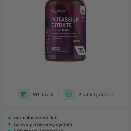
90
dávek
2
tablety denně
normální krevní tlak
na svaly a nervový systém