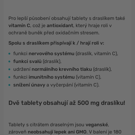
Pro lepší působení obsahují tablety s draslíkem také
vitamín C
, což je
antioxidant
, který hraje roli v
ochraně buněk před oxidačním stresem.
Spolu s draslíkem přispívají k / hrají roli v:
funkci
nervového systému
(draslík, vitamín C),
funkci svalů
(draslík),
udržení
normálního krevního tlaku
(draslík),
funkci
imunitního systému
(vitamín C),
snížení únavy
a vyčerpání (vitamín C).
Dvě tablety obsahují až 500 mg draslíku!
Tablety s citrátem draselným jsou
veganské
,
zároveň
neobsahují lepek ani GMO
. V balení je 180