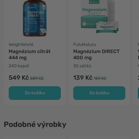
WeightWorld
FutuNatura
Magnézium citrát
Magnézium DIRECT
444 mg
400 mg
240 kapslí
30 sáčků
549 Kč
139 Kč
589 Kč
159 Kč
Do košíku
Do košíku
Podobné výrobky