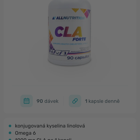
90
dávek
1
kapsle denně
konjugovaná kyselina linolová
Omega 6