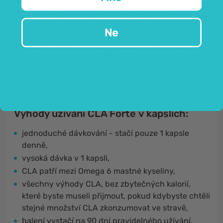
v bachoru přežvýkavců.
Není škodlivá, ba právě
naopak
–
CLA se stala oblíbeným doplňkem stravy.
Ne
Průmyslově zpracované mléčné nebo masné
výrobky mají podmíněně uměle snížený obsahu
tuku, což znamená, že také obsahují méně kvalitní
CLA. V tom případě je
CLA ve formě kapslí účinným
doplňkem stravy.
Výhody užívání CLA Forte
v kapslích
:
jednoduché dávkování
- stačí pouze 1 kapsle
denně,
vysoká dávka v 1 kapsli,
CLA patří mezi Omega 6 mastné kyseliny,
všechny výhody CLA, bez zbytečných kalorií,
které byste museli přijmout, pokud kdybyste chtěli
stejné množství CLA zkonzumovat ve stravě,
balení vystačí na 90 dní pravidelného užívání,