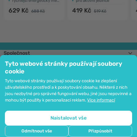
rychlejší energetický metabolismus
pro aktivní jedince
629 Kč
419 Kč
688 Kč
519 Kč
Společnost
Informace
Tyto webové stránky používají soubory
Připojte se k nám
cookie
Pomoc a objednávky
Tyto webové stránky používají soubory cookie ke zlepšení
uživatelského prostředí a k poskytování obsahu. Některé z nich
jsou nezbytné pro správné fungování webu, jiné jsou nepovinné a
Možnost platby kartou. Ochrana osobních údajů zaručena pomocí šifrování
mohou být použity k personalizaci reklam.
Více informací
SSL.
Copyright © 2012 - 2026   |   Be Healthy Group d.o.o.
Mapa stránek
Použití cookies
Nastavení cookies
Naistalovat vše
Odmítnout vše
Přizpůsobit