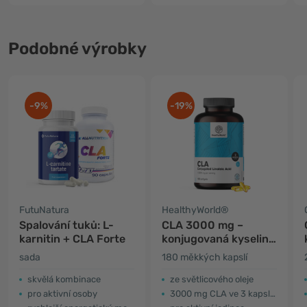
Podobné výrobky
-9%
-19%
FutuNatura
HealthyWorld®
Spalování tuků: L-
CLA 3000 mg –
karnitin + CLA Forte
konjugovaná kyselina
linolová
sada
180 měkkých kapslí
skvělá kombinace
ze světlicového oleje
pro aktivní osoby
3000 mg CLA ve 3 kapslích