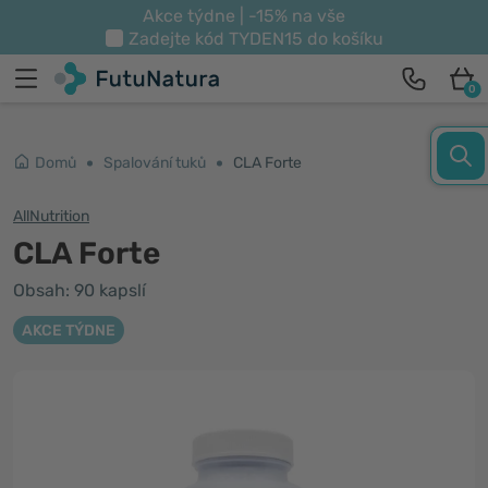
Akce týdne | -15% na vše
Zadejte kód
TYDEN15
do košíku
0
Domů
Spalování tuků
CLA Forte
AllNutrition
CLA Forte
Obsah: 90 kapslí
AKCE TÝDNE