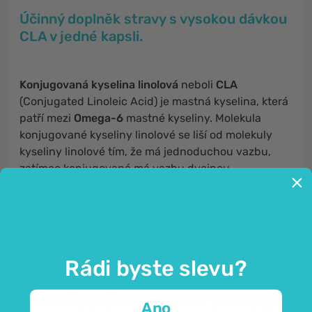
Účinný doplněk stravy s vysokou dávkou
CLA v jedné kapsli.
Konjugovaná kyselina linolová
neboli
CLA
(Conjugated Linoleic Acid) je mastná kyselina, která
patří mezi
Omega-6
mastné kyseliny. Molekula
konjugované kyseliny linolové se liší od molekuly
kyseliny linolové tím, že má jednoduchou vazbu,
zatímco konjugovaná má vazbu dvojnou.
CLA
resp.
konjugovaná kyselina linolová
se
vstřebává v tenkém střevě a ukládá se do tukové
tkáně v těle. Nejlepším potravinovým zdrojem CLA
jsou tuky přežvýkavců – buď ty v mase, nebo ty v
mléce a mléčných výrobcích, jako je sýr a máslo.
Rádi byste slevu?
CLA
je částečně hydrogenovaná mastná kyselina,
která se
přirozeně
hydrogenuje pod vlivem bakterií
Ano