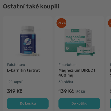
Ostatní také koupili
-13%
FutuNatura
FutuNatura
L-karnitin tartrát
Magnézium DIRECT
400 mg
120 kapslí
30 sáčků
319 Kč
139 Kč
159 Kč
Do košíku
Do košíku