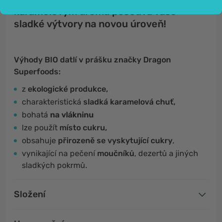
karamelovým aroma posouvá vaše
sladké výtvory na novou úroveň!
Výhody BIO datlí v prášku značky Dragon
Superfoods:
z
ekologické produkce,
charakteristická
sladká karamelová chuť,
bohatá
na vlákninu
lze použít
místo cukru,
obsahuje
přirozeně se vyskytující cukry
,
vynikající na pečení
moučníků
, dezertů a jiných
sladkých pokrmů.
Složení