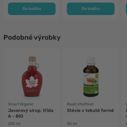
Do košíku
Do košíku
Podobné výrobky
Smart Organic
Raab Vitalfood
Javorový sirup, třída
Stévie v tekuté formě
A - BIO
250 ml
50 ml