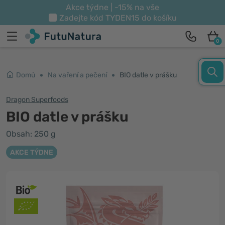
Akce týdne | -15% na vše
Zadejte kód
TYDEN15
do košíku
0
Domů
Na vaření a pečení
BIO datle v prášku
Dragon Superfoods
BIO datle v prášku
Obsah: 250 g
AKCE TÝDNE