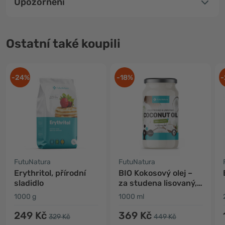
Upozornění
Ostatní také koupili
-24%
-18%
-
FutuNatura
FutuNatura
Erythritol, přírodní
BIO Kokosový olej –
sladidlo
za studena lisovaný,
nerafinovaný
1000 g
1000 ml
249 Kč
369 Kč
329 Kč
449 Kč