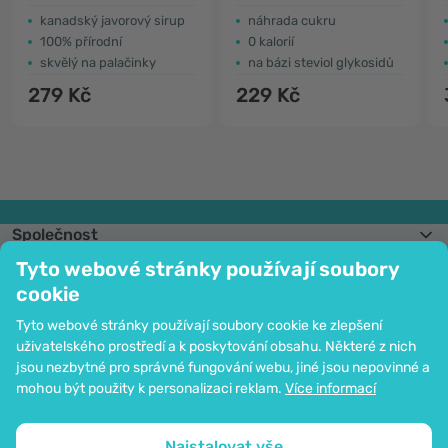
kanadský javorový sirup
náhrada cukru
100% přírodní
0 kalorií
skvělý na palačinky
na bázi steviol glykosidů
279 Kč
229 Kč
Společnost
Informace
Tyto webové stránky používají soubory
Připojte se k nám
cookie
Pomoc a objednávky
Tyto webové stránky používají soubory cookie ke zlepšení
uživatelského prostředí a k poskytování obsahu. Některé z nich
jsou nezbytné pro správné fungování webu, jiné jsou nepovinné a
Možnost platby kartou. Ochrana osobních údajů zaručena pomocí šifrování
mohou být použity k personalizaci reklam.
Více informací
SSL.
Copyright © 2012 - 2026   |   Be Healthy Group d.o.o.
Mapa stránek
Použití cookies
Nastavení cookies
Naistalovat vše