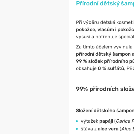
Přírodní dětský šamp
Při výběru dětské kosmeti
pokožce, vlasům i pokožc
vysuší a potřebuje speciál
Za tímto účelem vyvinula
přírodní dětský šampon a
99 % složek přírodního 
obsahuje
0 % sulfátů
, PE
99% přírodních složek
Složení dětského šamponu
výtažek
papáji
(
Carica 
šťáva z
aloe vera
(
Aloe 