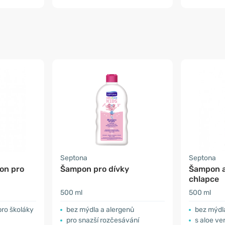
Septona
Septona
on pro
Šampon pro dívky
Šampon a
chlapce
500 ml
500 ml
pro školáky
bez mýdla a alergenů
bez mýdl
pro snazší rozčesávání
s aloe v