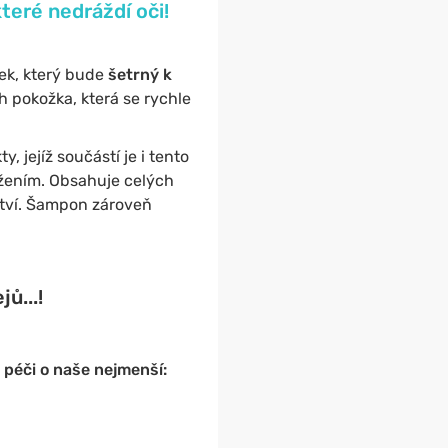
teré nedráždí oči!
vek, který bude
šetrný k
jich pokožka, která se rychle
, jejíž součástí je i tento
žením. Obsahuje celých
ství. Šampon zároveň
ů...!
péči o naše nejmenší: