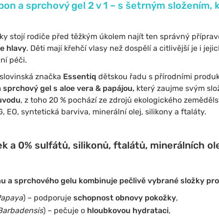
on a sprchový gel 2 v 1 – s šetrným složením, k
ky stojí rodiče před těžkým úkolem najít ten správný přípra
e hlavy
. Děti mají křehčí vlasy než dospělí a citlivější je i je
ní péči.
 slovinská značka
Essentiq
dětskou řadu s přírodními produkty
 sprchový gel s aloe vera & papájou,
který zaujme svým slo
původu
, z toho 20 % pochází ze zdrojů ekologického zeměděl
G, EO, syntetická barviva, minerální olej, silikony a ftaláty.
 a 0% sulfátů, silikonů, ftalátů, minerálních olej
 a sprchového gelu kombinuje pečlivě vybrané složky pro 
Papaya
) – podporuje
schopnost obnovy pokožky
,
Barbadensis
) – pečuje o
hloubkovou hydrataci
,