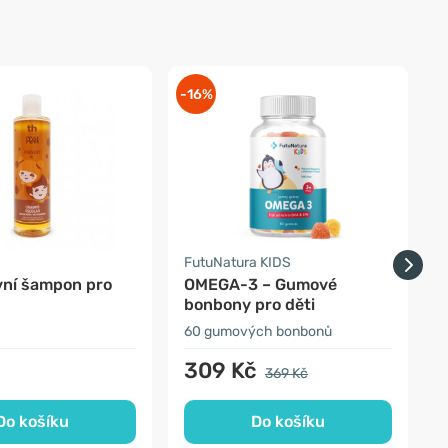
-16%
FutuNatura KIDS
T
vní šampon pro
OMEGA-3 – Gumové
Š
bonbony pro děti
v
60 gumových bonbonů
3
č
309 Kč
369 Kč
Do košíku
Do košíku