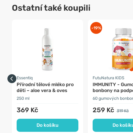
Ostatní také koupili
-19%
Essentiq
FutuNatura KIDS
Přírodní tělové mléko pro
IMMUNITY - Gum
děti – aloe vera & oves
bonbony na podp
imunity pro děti
250 ml
60 gumových bonbo
369 Kč
259 Kč
319 Kč
Do košíku
Do košík