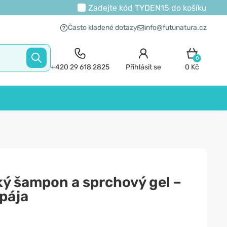
Zadejte kód
TYDEN15
do košíku
Často kladené dotazy
info@futunatura.cz
0
+420 29 618 2825
Přihlásit se
0 Kč
ký šampon a sprchový gel –
apája