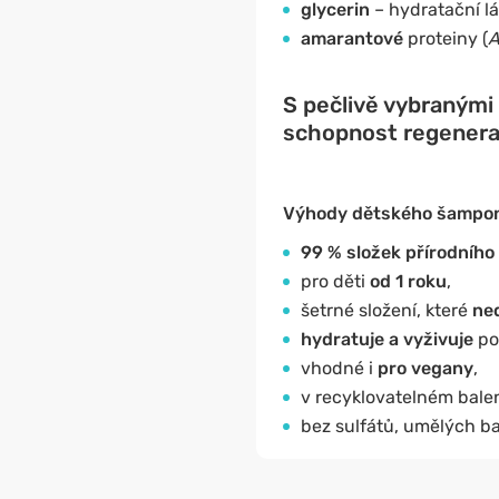
glycerin
– hydratační lá
amarantové
proteiny (
A
S pečlivě vybranými 
schopnost regenera
Výhody dětského šamponu
99 % složek přírodníh
pro děti
od 1 roku
,
šetrné složení, které
ne
hydratuje a vyživuje
po
vhodné i
pro vegany
,
v recyklovatelném balen
bez sulfátů, umělých barv