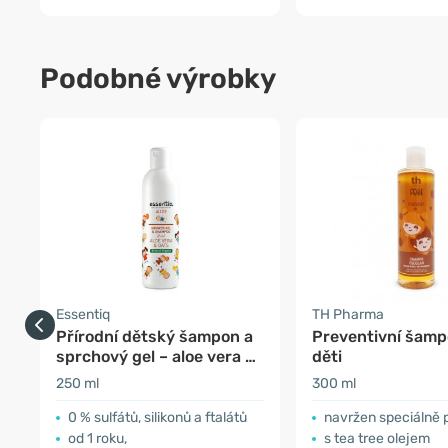
Podobné výrobky
Essentiq
TH Pharma
Přírodní dětský šampon a
Preventivní šamp
sprchový gel – aloe vera &
děti
oves
250 ml
300 ml
0 % sulfátů, silikonů a ftalátů
navržen speciálně 
od 1 roku,
s tea tree olejem