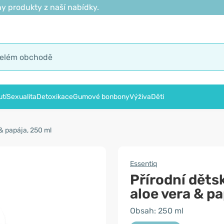
y produkty z naší nabídky.
tí
Sexualita
Detoxikace
Gumové bonbony
Výživa
Děti
& papája, 250 ml
Essentiq
Přírodní děts
aloe vera & p
Obsah: 250 ml