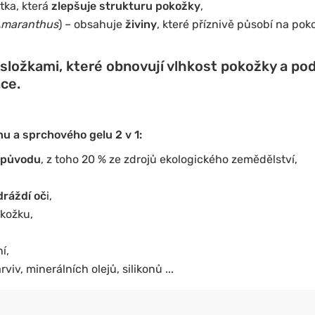
tka, která
zlepšuje strukturu pokožky
,
maranthus
) – obsahuje
živiny
, které příznivě působí na pok
složkami, které obnovují vlhkost pokožky a podp
ce.
 a sprchového gelu 2 v 1:
o původu
, z toho 20 % ze zdrojů ekologického zemědělství,
dráždí oč
i,
kožku,
í,
iv, minerálních olejů, silikonů ...