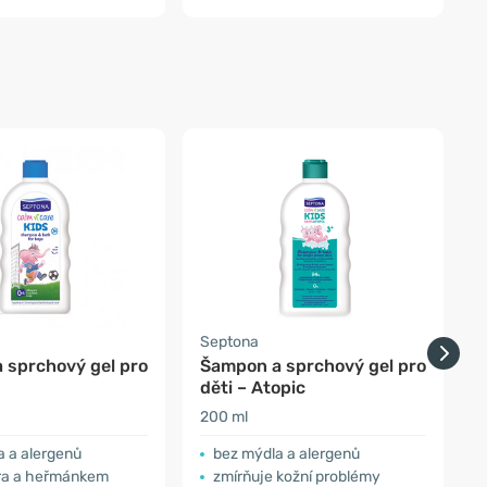
Septona
E
 sprchový gel pro
Šampon a sprchový gel pro
děti – Atopic
l
200 ml
2
a a alergenů
bez mýdla a alergenů
era a heřmánkem
zmírňuje kožní problémy