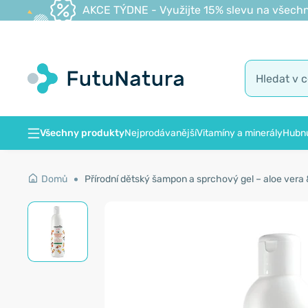
AKCE TÝDNE - Využijte 15% slevu na všechn
Všechny produkty
Nejprodávanější
Vitamíny a minerály
Hubnu
Domů
Přírodní dětský šampon a sprchový gel – aloe vera 