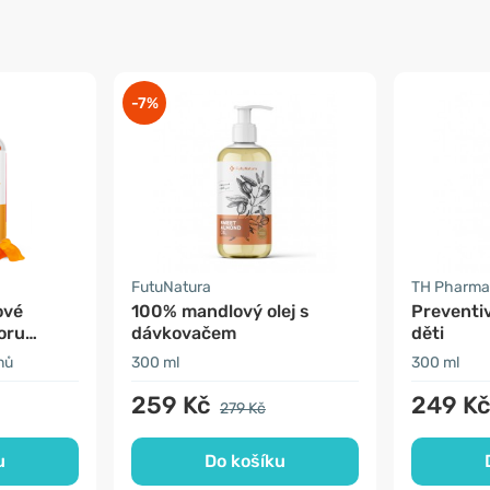
-7%
FutuNatura
TH Pharma
ové
100% mandlový olej s
Preventi
oru
dávkovačem
děti
nů
300 ml
300 ml
259 Kč
249 K
279 Kč
u
Do košíku