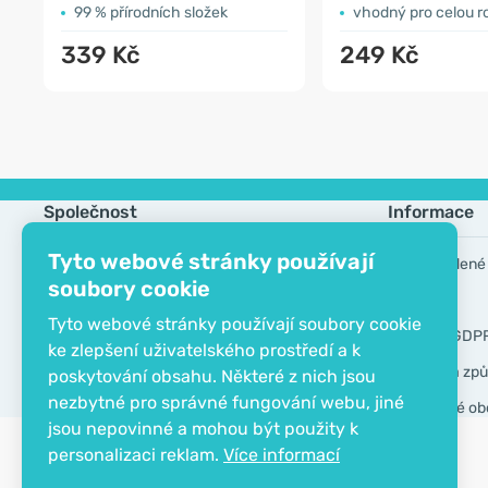
99 % přírodních složek
vhodný pro celou r
339 Kč
249 Kč
Společnost
Informace
Tyto webové stránky používají
Kontakt
Často kladené
soubory cookie
O společnosti
Výrobci
Tyto webové stránky používají soubory cookie
EKO certifikát
Nástroje GDP
ke zlepšení uživatelského prostředí a k
Doprava a způ
poskytování obsahu. Některé z nich jsou
nezbytné pro správné fungování webu, jiné
Všeobecné ob
jsou nepovinné a mohou být použity k
personalizaci reklam.
Více informací