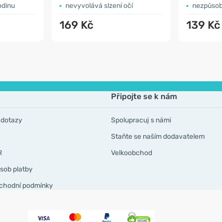
odinu
nevyvolává slzení očí
nezpůsobu
169 Kč
139 Kč
Připojte se k nám
 dotazy
Spolupracuj s námi
Staňte se naším dodavatelem
R
Velkoobchod
sob platby
chodní podmínky