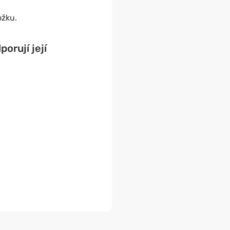
ožku.
orují její