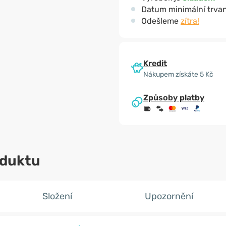
Datum minimální trvan
Odešleme
zítra!
Kredit
Nákupem získáte 5 Kč
Způsoby platby
oduktu
Složení
Upozornění