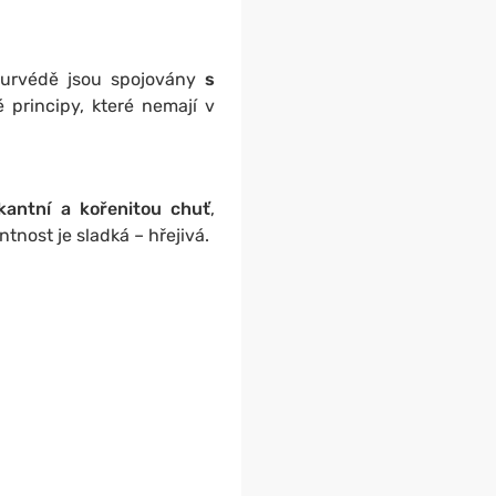
jurvédě jsou spojovány
s
é principy, které nemají v
kantní a kořenitou chuť
,
nost je sladká – hřejivá.