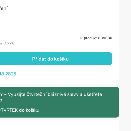
ření
Č. produktu: CV080
í: 189 Kč
Přidat do košíku
18 2825
– Využijte čtvrteční bláznivé slevy a ušetřete
p.
CTVRTEK
do košíku