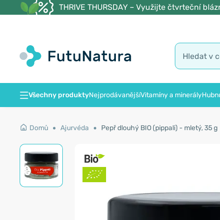
THRIVE THURSDAY – Využijte čtvrteční blázn
Všechny produkty
Nejprodávanější
Vitamíny a minerály
Hubnu
Domů
Ajurvéda
Pepř dlouhý BIO (pippali) - mletý, 35 g