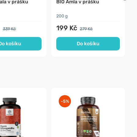
ala v prášku
BIO Amla v prášku
F
200 g
2
č
199 Kč
339 Kč
279 Kč
Do košíku
Do košíku
-5%