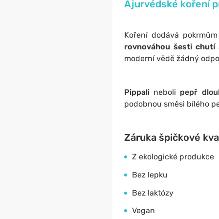
Ajurvédské koření p
Koření dodává pokrmům
rovnováhou šesti chutí
moderní vědě žádný odpoví
Pippali
neboli
pepř dlo
podobnou směsi bílého pep
Záruka špičkové kva
Z ekologické produkce
Bez lepku
Bez laktózy
Vegan