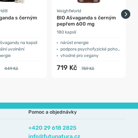
rld®
WeightWorld
ganda s černým
BIO Ašvaganda s černým
Č
pepřem 600 mg
180 kapslí
3
švagandy na kapsli
nárůst energie
ální uvolnění
podpora psychofyzické pohody
nergie
vhodné pro vegany
č
719 Kč
449 Kč
759 Kč
Pomoc a objednávky
+420 29 618 2825
info@futunatura.cz