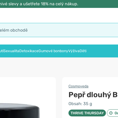
ivé slevy a ušetřete 18% na celý nákup.
tí
Sexualita
Detoxikace
Gumové bonbony
Výživa
Děti
Cosmoveda
Pepř dlouhý BI
Obsah: 35 g
THRIVE THURSDAY
0