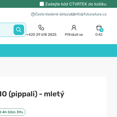
Zadejte kód
CTVRTEK
do košíku
Často kladené dotazy
info@futunatura.cz
0
+420 29 618 2825
Přihlásit se
0 Kč
O (pippali) - mletý
d 4h 50m 39s