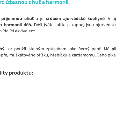
ro
úžasnou chuť
a
harmonii.
příjemnou chuť
a je
srdcem ajurvédské kuchyně
. V a
a
harmonií dóš.
Dóši (váta, pitta a kapha) jsou ajurvédsk
dající ekvivalent.
uhý
lze použít stejným způsobem jako černý pepř. Má
pi
ře, muškátového oříšku, hřebíčku a kardamomu. Jeho pikant
lity produktu: