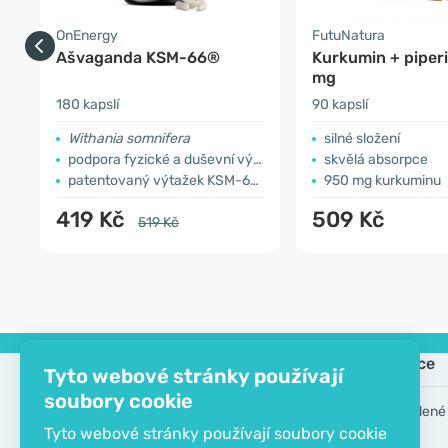
OnEnergy
FutuNatura
Ašvaganda KSM-66®
Kurkumin + piper
mg
180 kapslí
90 kapslí
Withania somnifera
silné složení
podpora fyzické a duševní výkonnosti
skvělá absorpce
patentovaný výtažek KSM-66®
950 mg kurkuminu
419 Kč
509 Kč
519 Kč
Společnost
Informace
Tyto webové stránky používají
soubory cookie
Kontakt
Často kladené
Tyto webové stránky používají soubory cookie
O společnosti
Výrobci