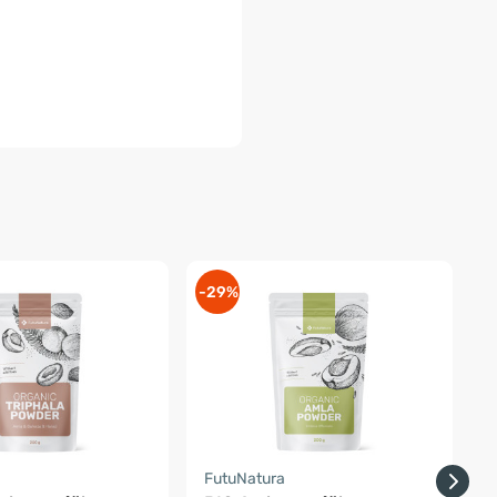
-29%
a
FutuNatura