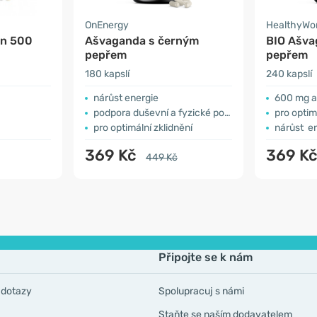
OnEnergy
HealthyWo
in 500
Ašvaganda s černým
BIO Ašva
pepřem
pepřem
180 kapslí
240 kapslí
nárůst energie
600 mg a
podpora duševní a fyzické pohody
pro optim
pro optimální zklidnění
nárůst e
369 Kč
369 K
449 Kč
Připojte se k nám
 dotazy
Spolupracuj s námi
Staňte se naším dodavatelem