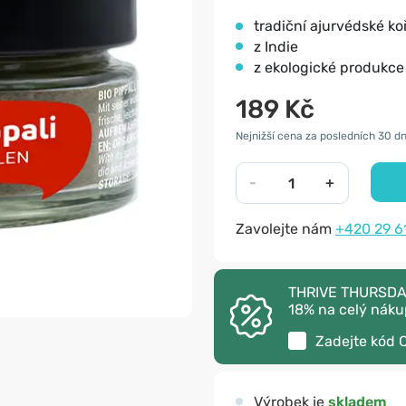
tradiční ajurvédské ko
z Indie
z ekologické produkce
189 Kč
Nejnižší cena za posledních 30 dn
-
+
Zavolejte nám
+420 29 6
THRIVE THURSDAY 
18% na celý náku
Zadejte kód
Výrobek je
skladem