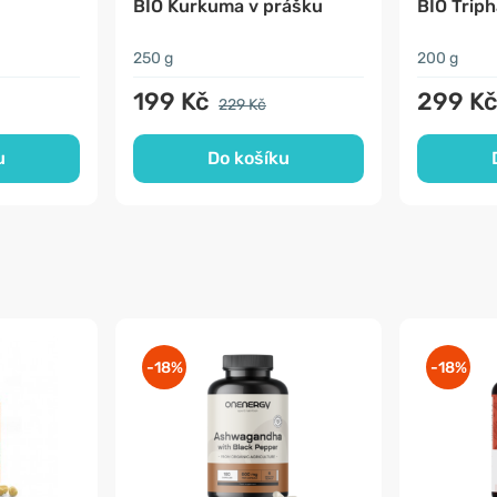
BIO Kurkuma v prášku
BIO Triph
250 g
200 g
199 Kč
299 K
229 Kč
u
Do košíku
-18%
-18%