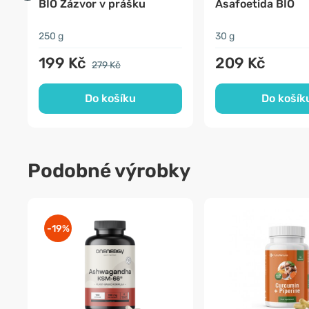
BIO Zázvor v prášku
Asafoetida BIO
250 g
30 g
199 Kč
209 Kč
279 Kč
Do košíku
Do košík
Podobné výrobky
-19%