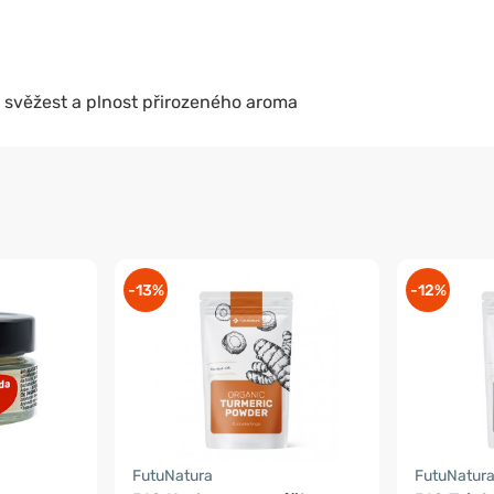
 svěžest a plnost přirozeného aroma
-13%
-12%
FutuNatura
FutuNatur