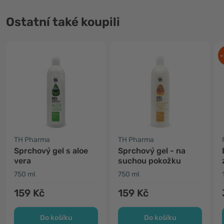
Ostatní také koupili
-
TH Pharma
TH Pharma
Sprchový gel s aloe
Sprchový gel - na
vera
suchou pokožku
750 ml
750 ml
159 Kč
159 Kč
Do košíku
Do košíku