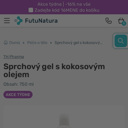
Akce týdne | -16% na vše
Zadejte kód
16MENE
do košíku
0
Domů
Péče o tělo
Sprchový gel s kokosovým olejem
TH Pharma
Sprchový gel s kokosovým
olejem
Obsah: 750 ml
AKCE TÝDNE