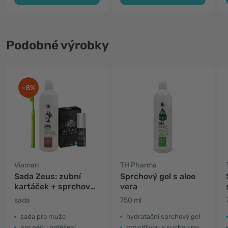
Podobné výrobky
-8%
Viaman
TH Pharma
Sada Zeus: zubní
Sprchový gel s aloe
kartáček + sprchový
vera
gel + intimní sprej
sada
750 ml
sada pro muže
hydratační sprchový gel
pro péči i potěšení
pro citlivou a suchou pokožku