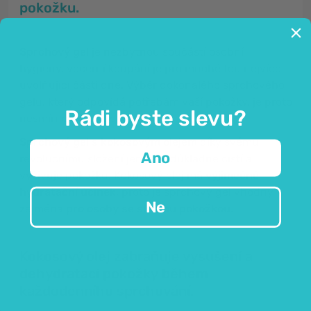
pokožku.
Sprchový gel
je nezbytnou součástí osobní
hygieny, večerní koupání je pro mnohé tou nejvíce
uvolňující částí dne. Výběr dokonalého sprchového
gelu, který odpovídá potřebám vaší pokožky, je proto
Rádi byste slevu?
nesmírně důležitý.
Sprchový gel s kokosovým olejem
díky svému
Ano
revolučnímu složení jemně a důkladně čistí a
vyživuje pokožku. Kokosový olej má
výjimečně
hydratační účinek
, proto je sprchový gel vhodný
Ne
zejména
pro osoby se suchou pokožkou.
Kokosový olej zabraňuje vysušení a
dehydrataci pokožky během
každodenního sprchování.