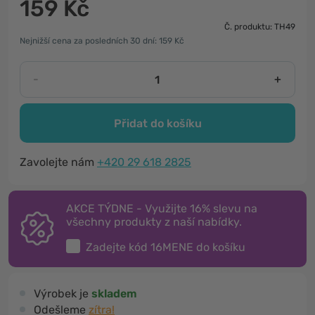
159 Kč
Č. produktu: TH49
Nejnižší cena za posledních 30 dní: 159 Kč
-
+
Přidat do košíku
Zavolejte nám
+420 29 618 2825
AKCE TÝDNE - Využijte 16% slevu na
všechny produkty z naší nabídky.
Zadejte kód
16MENE
do košíku
Výrobek je
skladem
Odešleme
zítra!