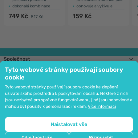
dokonalá kombinace
obnovuje a vyživuje
749 Kč
159 Kč
817 Kč
Společnost
Informace
Tyto webové stránky používají soubory
Připojte se k nám
cookie
Pomoc a objednávky
Tyto webové stránky používají soubory cookie ke zlepšení
uživatelského prostředí a k poskytování obsahu. Některé z nich
jsou nezbytné pro správné fungování webu, jiné jsou nepovinné a
Možnost platby kartou. Ochrana osobních údajů zaručena pomocí šifrování
mohou být použity k personalizaci reklam.
Více informací
SSL.
Copyright © 2012 - 2026   |   Be Healthy Group d.o.o.
Mapa stránek
Použití cookies
Nastavení cookies
Naistalovat vše
Odmítnout vše
Přizpůsobit