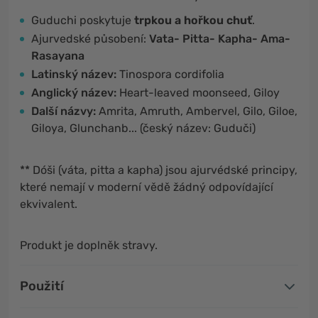
Guduchi poskytuje
trpkou a hořkou chuť
.
Ajurvedské působení:
Vata- Pitta- Kapha- Ama-
Rasayana
Latinský název:
Tinospora cordifolia
Anglický název:
Heart-leaved moonseed, Giloy
Další názvy:
Amrita, Amruth, Ambervel, Gilo, Giloe,
Giloya, Glunchanb... (český název: Guduči)
** Dóši (váta, pitta a kapha) jsou ajurvédské principy,
které nemají v moderní vědě žádný odpovídající
ekvivalent.
Produkt je doplněk stravy.
Použití