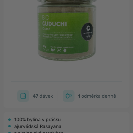
47
dávek
1
odměrka denně
100% bylina v prášku
ajurvédská Rasayana