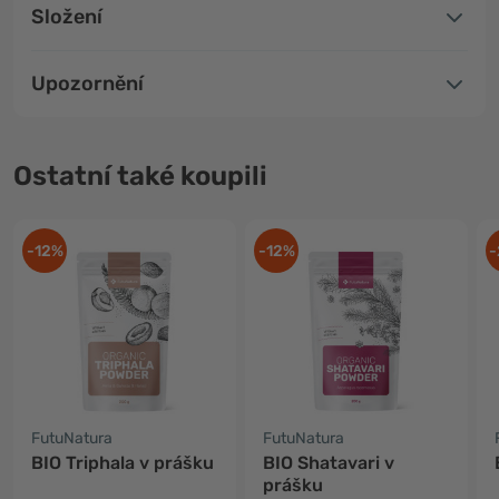
Složení
Upozornění
Ostatní také koupili
-12%
-12%
-
FutuNatura
FutuNatura
BIO Triphala v prášku
BIO Shatavari v
prášku