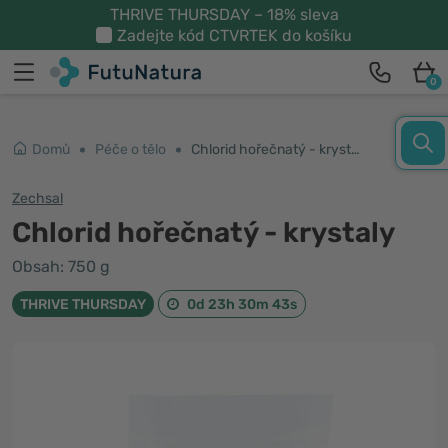
THRIVE THURSDAY – 18% sleva
Zadejte kód
CTVRTEK
do košíku
0
Domů
Péče o tělo
Chlorid hořečnatý - krystaly
Zechsal
Chlorid hořečnatý - krystaly
Obsah: 750 g
THRIVE THURSDAY
0d 23h 30m 42s