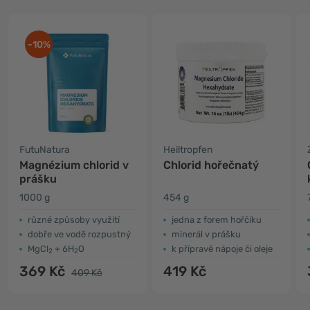
-10%
FutuNatura
Heiltropfen
Magnézium chlorid v
Chlorid hořečnatý
prášku
1000 g
454 g
různé způsoby využití
jedna z forem hořčíku
dobře ve vodě rozpustný
minerál v prášku
MgCl
+ 6H
O
k přípravě nápoje či oleje
2
2
369 Kč
419 Kč
409 Kč