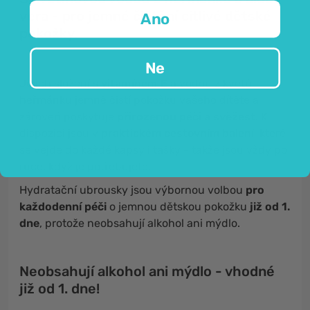
vera - pro jemné čištění citlivé dětské
Ano
pokožky.
Ne
Jejich složení s
vitamínem E
a vodou z květů
heřmánku jemně čistí pokožku vašeho dítěte a
zároveň poskytuje
přirozenou péči a svěžest
. K
dispozici jsou v
praktickém cestovním balení
, které
se vejde do každé kapsy i tašky - takže jsou vždy po
ruce, když je potřebujete.
Hydratační ubrousky jsou výbornou volbou
pro
každodenní péči
o jemnou dětskou pokožku
již od 1.
dne
, protože neobsahují alkohol ani mýdlo.
Neobsahují alkohol ani mýdlo - vhodné
již od 1. dne!