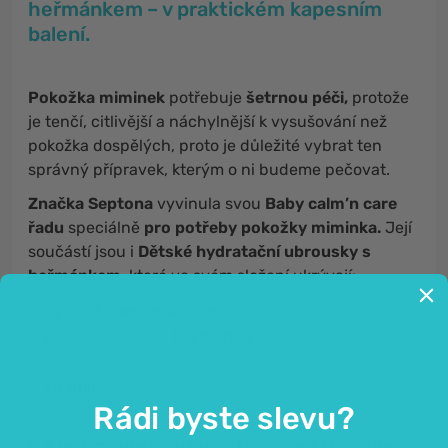
heřmánkem
– v praktickém kapesním
balení.
Pokožka miminek
potřebuje
šetrnou péči,
protože
je tenčí, citlivější a náchylnější k vysušování než
pokožka dospělých, proto je důležité vybrat ten
správný přípravek, kterým o ni budeme pečovat.
Značka Septona
vyvinula svou
Baby calm’n care
řadu
speciálně
pro potřeby pokožky miminka.
Její
součástí jsou i
Dětské hydratační ubrousky s
heřmánkem,
které ve svém složení ukrývají:
výtažek
aloe vera
(
Aloe Barbadensis
),
květinovou vodu
heřmánku
(
Matricaria
chamomilla
),
vitamín Ε
.
Rádi byste slevu?
S květinovou vodou z heřmánku a aloe