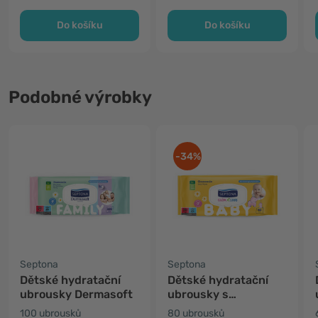
Do košíku
Do košíku
Podobné výrobky
-34%
Septona
Septona
Dětské hydratační
Dětské hydratační
ubrousky Dermasoft
ubrousky s
heřmánkem
100 ubrousků
80 ubrousků