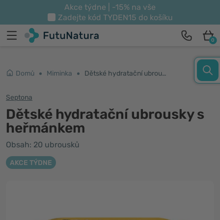
Akce týdne | -15% na vše
Zadejte kód
TYDEN15
do košíku
0
Domů
Miminka
Dětské hydratační ubrousky s heřmánkem
Septona
Dětské hydratační ubrousky s
heřmánkem
Obsah: 20 ubrousků
AKCE TÝDNE