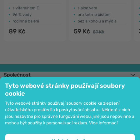
s vitamínem E
s aloe vera
96 % vody
pro šetrné čištění
rodinné balení
bez alkoholu a mýdla
89 Kč
59 Kč
89 Kč
Společnost
Informace
Tyto webové stránky používají soubory
Připojte se k nám
cookie
Pomoc a objednávky
Tyto webové stránky používají soubory cookie ke zlepšení
uživatelského prostředí a k poskytování obsahu. Některé z nich
jsou nezbytné pro správné fungování webu, jiné jsou nepovinné a
Možnost platby kartou. Ochrana osobních údajů zaručena pomocí šifrování
mohou být použity k personalizaci reklam.
Více informací
SSL.
Copyright © 2012 - 2026   |   Be Healthy Group d.o.o.
Mapa stránek
Použití cookies
Nastavení cookies