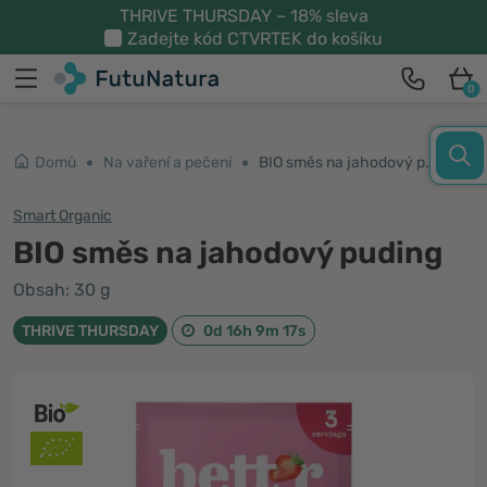
THRIVE THURSDAY – 18% sleva
Zadejte kód
CTVRTEK
do košíku
0
Domů
Na vaření a pečení
BIO směs na jahodový puding
Smart Organic
BIO směs na jahodový puding
Obsah: 30 g
THRIVE THURSDAY
0d 16h 9m 17s