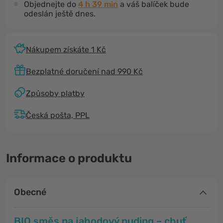
Objednejte do
4 h 39 min
a váš balíček bude
odeslán ještě dnes.
Nákupem získáte 1 Kč
Bezplatné doručení nad 990 Kč
Způsoby platby
Česká pošta, PPL
Informace o produktu
Obecné
BIO směs na jahodový puding – chuť,