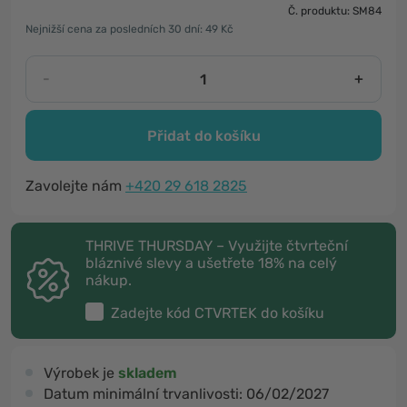
Č. produktu: SM84
Nejnižší cena za posledních 30 dní: 49 Kč
-
+
Přidat do košíku
Zavolejte nám
+420 29 618 2825
THRIVE THURSDAY – Využijte čtvrteční
bláznivé slevy a ušetřete 18% na celý
nákup.
Zadejte kód
CTVRTEK
do košíku
Výrobek je
skladem
Datum minimální trvanlivosti:
06/02/2027