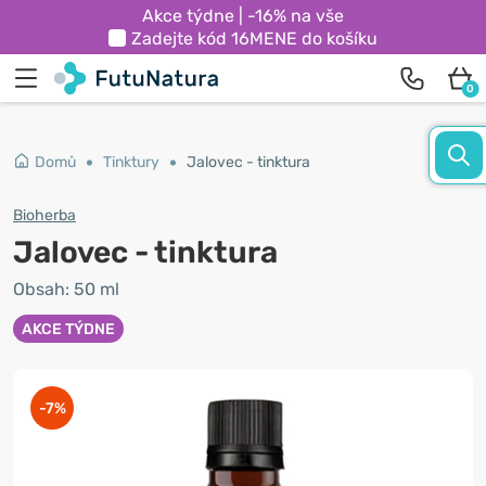
Akce týdne | -16% na vše
Zadejte kód
16MENE
do košíku
0
Domů
Tinktury
Jalovec - tinktura
Bioherba
Jalovec - tinktura
Obsah: 50 ml
AKCE TÝDNE
-7%