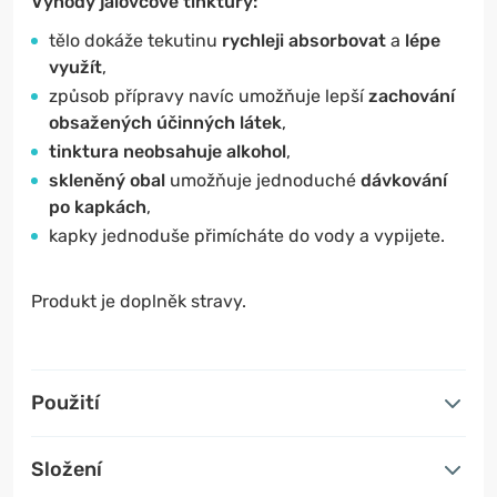
Výhody jalovcové tinktury:
tělo dokáže tekutinu
rychleji absorbovat
a
lépe
využít
,
způsob přípravy navíc umožňuje lepší
zachování
obsažených účinných látek
,
tinktura neobsahuje alkohol
,
skleněný obal
umožňuje jednoduché
dávkování
po kapkách
,
kapky jednoduše přimícháte do vody a vypijete.
Produkt je doplněk stravy.
Použití
Složení