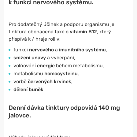
k funkci nervového systému.
Pro dodatečný účinek a podporu organismu je
tinktura obohacena také o
vitamín B12
, který
přispívá k / hraje roli v:
funkci
nervového
a
imunitního systému
,
snížení únavy
a vyčerpání,
volňování
energie
během metabolismu,
metabolismu
homocysteinu
,
vorbě
červených krvinek
,
dělení buněk
.
Denní dávka tinktury odpovídá 140 mg
jalovce.