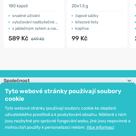
180 kapslí
20x1.5 g
snadné užívání
čajové sáčky
vylučování nadbytečné vody z těla
březové listy
s jablečným octem a rostlinnými výtažky
kopřiva
589 Kč
99 Kč
649 Kč
Společnost
Informace
Tyto webové stránky používají soubory
Připojte se k nám
cookie
Pomoc a objednávky
Tyto webové stránky používají soubory cookie ke zlepšení
uživatelského prostředí a k poskytování obsahu. Některé z nich
jsou nezbytné pro správné fungování webu, jiné jsou nepovinné a
Možnost platby kartou. Ochrana osobních údajů zaručena pomocí šifrování
mohou být použity k personalizaci reklam.
Více informací
SSL.
Copyright © 2012 - 2026   |   Be Healthy Group d.o.o.