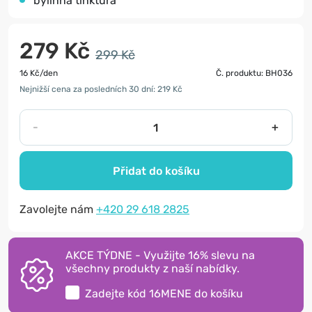
bylinná tinktura
279 Kč
299 Kč
16 Kč/den
Č. produktu: BH036
Nejnižší cena za posledních 30 dní: 219 Kč
-
+
Přidat do košíku
Zavolejte nám
+420 29 618 2825
AKCE TÝDNE - Využijte 16% slevu na
všechny produkty z naší nabídky.
Zadejte kód
16MENE
do košíku