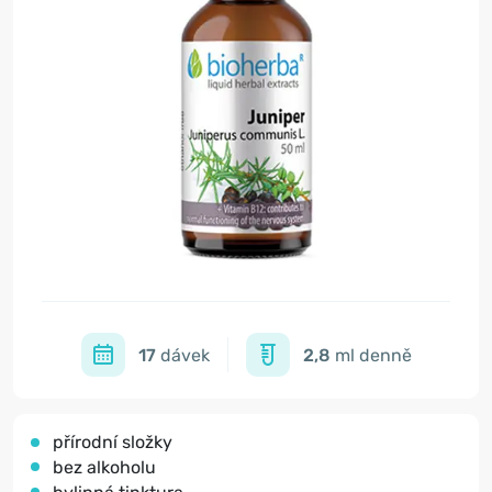
17
dávek
2,8
ml denně
přírodní složky
bez alkoholu