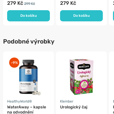
279 Kč
279 Kč
299 Kč
Do košíku
Do košíku
Podobné výrobky
-9%
HealthyWorld®
Klember
WaterAway – kapsle
Urologický čaj
na odvodnění