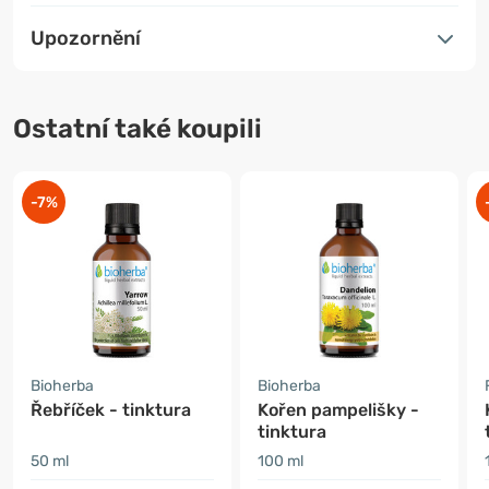
Upozornění
Ostatní také koupili
-7%
Bioherba
Bioherba
Řebříček - tinktura
Kořen pampelišky -
tinktura
50 ml
100 ml