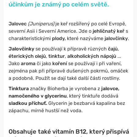
účinkům je známý po celém světě.
Jalovec
(Juniperus)
je keř rozšířený po celé Evropě,
severní Asii i Severní Americe. Jde o
jehličnatý keř
s
charakteristickými
plody,
které nazýváme
jalovčinky
.
Jalovčinky
se používají k přípravě různých
čajů
,
éterických olejů
,
tinktur
,
alkoholických nápojů
...
Jako
aroma
či jako
koření
se používají i při vaření,
zejména pak při přípravě dušených pokrmů, omáček
a podobně. Použít se dají také další části rostliny.
Tinktura
značky Bioherba je vyrobena z
jalovce,
namočeného v glycerinu
, který tinktuře dodává
sladkou příchuť.
Glycerin je bezbarvá kapalina bez
zápachu, mírně hustší než voda.
Obsahuje také vitamín B12, který přispívá