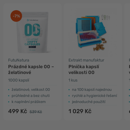
-7%
FutuNatura
Extrakt manufaktur
Prázdné kapsle 00 –
Plnička kapslí
želatinové
velikosti 00
1000 kapslí
1 kus
želatinové, velikost 00
na 100 kapslí najednou
průhledné a bez chuti
rychlé a hygienické řešení
k naplnění práškem
jednoduché použití
499 Kč
1 029 Kč
539 Kč