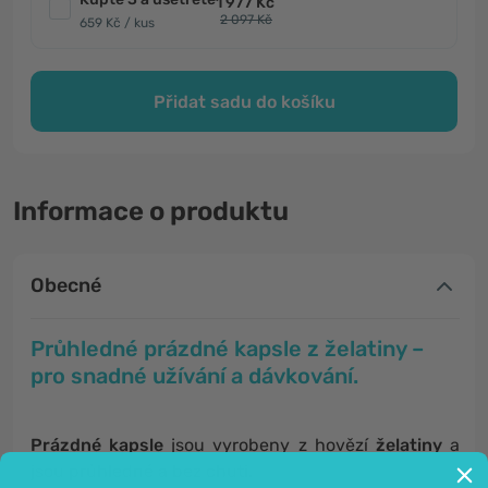
1 977 Kč
2 097 Kč
659 Kč / kus
Přidat sadu do košíku
Informace o produktu
Obecné
Průhledné prázdné kapsle z želatiny –
pro snadné užívání a dávkování.
Prázdné kapsle
jsou vyrobeny z hovězí
želatiny
a
jsou průhledné a bez chuti.