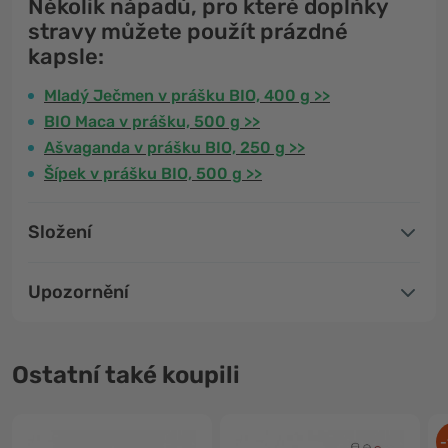
Několik nápadů, pro které doplňky
stravy můžete použít prázdné
kapsle:
Mladý Ječmen v prášku BIO, 400 g >>
BIO Maca v prášku, 500 g >>
Ašvaganda v prášku BIO, 250 g >>
Šípek v prášku BIO, 500 g >>
Složení
Upozornění
Ostatní také koupili
-