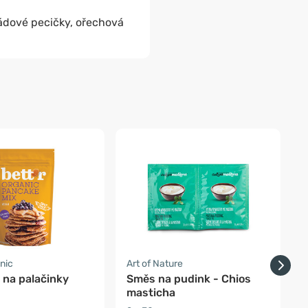
ládové pecičky, ořechová
nic
Art of Nature
D
 na palačinky
Směs na pudink - Chios
K
masticha