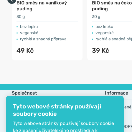
BIO směs na vanilkový
BIO směs na čoko
puding
puding
30 g
30 g
bez lepku
bez lepku
veganské
veganské
rychlá a snadná příprava
rychlá a snadná př
49 Kč
39 Kč
Společnost
Informace
Tyto webové stránky používají
Kontakt
Často kladené
soubory cookie
O společnosti
Výrobci
Tyto webové stránky používají soubory cookie
EKO certifikát
Nástroje GDP
ke zlepšení uživatelského prostředí a k