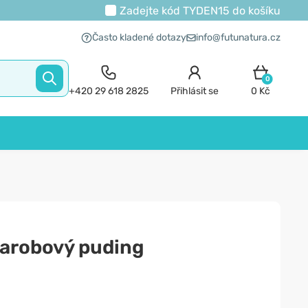
Zadejte kód
TYDEN15
do košíku
Často kladené dotazy
info@futunatura.cz
0
+420 29 618 2825
Přihlásit se
0 Kč
karobový puding