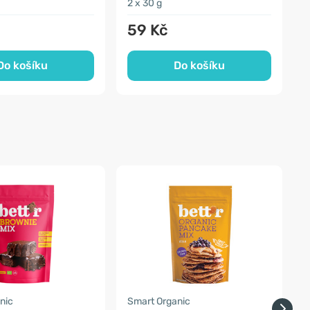
2 x 30 g
2
59 Kč
Do košíku
Do košíku
nic
Smart Organic
S