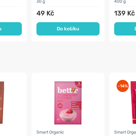
30 g
400 g
49 Kč
139 Kč
u
Do košíku
-14%
Smart Organic
Smart Orga