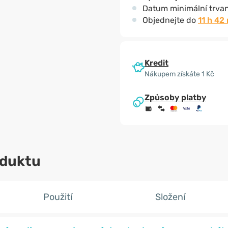
Datum minimální trvan
Objednejte do
11 h 42
Kredit
Nákupem získáte 1 Kč
Způsoby platby
oduktu
Použití
Složení