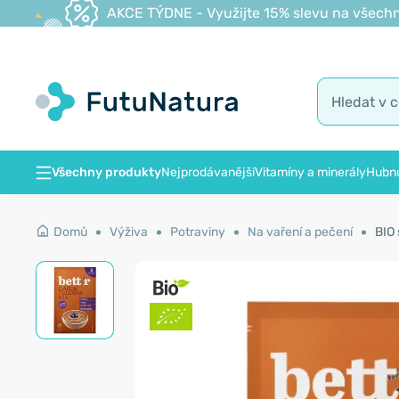
AKCE TÝDNE - Využijte 15% slevu na všechn
Všechny produkty
Nejprodávanější
Vitamíny a minerály
Hubnu
Domů
Výživa
Potraviny
Na vaření a pečení
BIO 