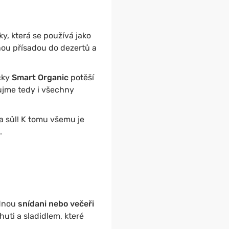
y, která se používá jako
enou přísadou do dezertů a
čky
Smart Organic
potěší
ujme tedy i všechny
a sůl! K tomu všemu je
.
odnou
snídani nebo večeři
chuti a sladidlem, které