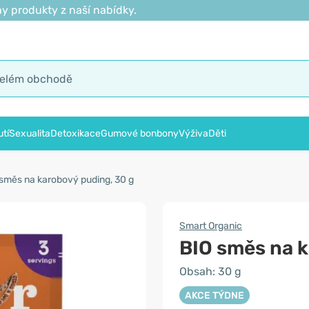
y produkty z naší nabídky.
tí
Sexualita
Detoxikace
Gumové bonbony
Výživa
Děti
směs na karobový puding, 30 g
Smart Organic
BIO směs na 
Obsah: 30 g
AKCE TÝDNE