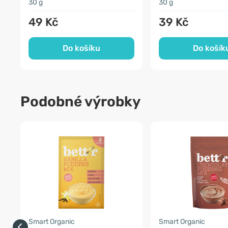
30 g
30 g
49 Kč
39 Kč
Do košíku
Do košík
Podobné výrobky
Smart Organic
Smart Organic