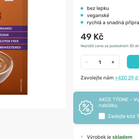
bez lepku
veganské
rychlá a snadná přípr
49 Kč
Nejnižší cena za posledních 30 dn
-
+
Zavolejte nám
+420 29 6
AKCE TÝDNE - Vyu
nabídky.
Zadejte kód
Výrobek je
skladem