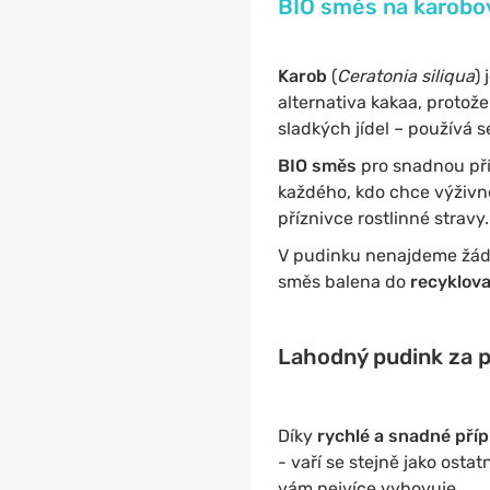
BIO směs na karobov
Karob
(
Ceratonia siliqua
)
alternativa kakaa, protože
sladkých jídel – používá s
BIO směs
pro snadnou př
každého, kdo chce výživné
příznivce rostlinné stravy.
V pudinku nenajdeme žádn
směs balena do
recyklov
Lahodný pudink za pá
Díky
rychlé a snadné pří
- vaří se stejně jako ostat
vám nejvíce vyhovuje.