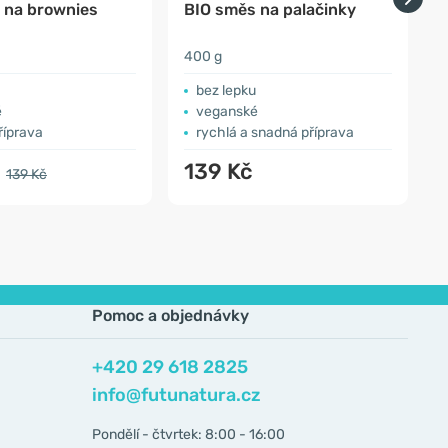
 na brownies
BIO směs na palačinky
400 g
5
bez lepku
é
veganské
říprava
rychlá a snadná příprava
139 Kč
139 Kč
Pomoc a objednávky
+420 29 618 2825
info@futunatura.cz
Pondělí - čtvrtek: 8:00 - 16:00