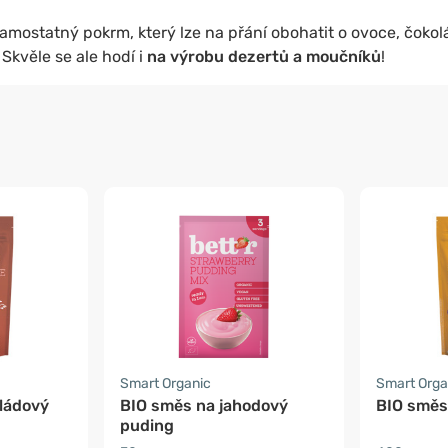
 samostatný pokrm, který lze na přání obohatit o ovoce, čoko
Skvěle se ale hodí i
na výrobu dezertů a moučníků
!
Smart Organic
Smart Orga
ládový
BIO směs na jahodový
BIO směs
puding