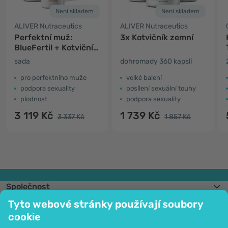
Není skladem
Není skladem
ALIVER Nutraceutics
ALIVER Nutraceutics
Perfektní muž:
3x Kotvičník zemní
BlueFertil + Kotvičník
zemní + Maca
sada
dohromady 360 kapslí
pro perfektního muže
velké balení
podpora sexuality
posílení sexuální touhy
plodnost
podpora sexuality
3 119 Kč
1 739 Kč
3 337 Kč
1 857 Kč
Společnost
Informace
Tyto webové stránky používají soubory
Připojte se k nám
cookie
Pomoc a objednávky