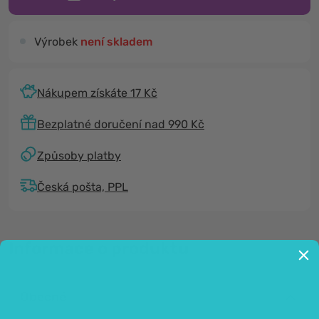
Výrobek
není skladem
Nákupem získáte 17 Kč
Bezplatné doručení nad 990 Kč
Způsoby platby
Česká pošta, PPL
Informace o produktu
Obecné