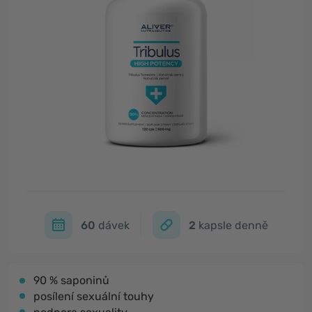
60
dávek
2
kapsle denně
90 % saponinů
posílení sexuální touhy