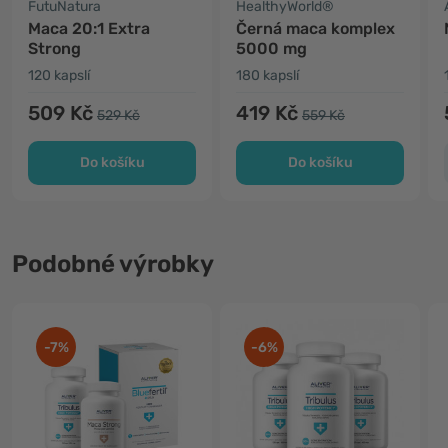
FutuNatura
HealthyWorld®
Maca 20:1 Extra
Černá maca komplex
Strong
5000 mg
120 kapslí
180 kapslí
509 Kč
419 Kč
529 Kč
559 Kč
Do košíku
Do košíku
Podobné výrobky
-7%
-6%