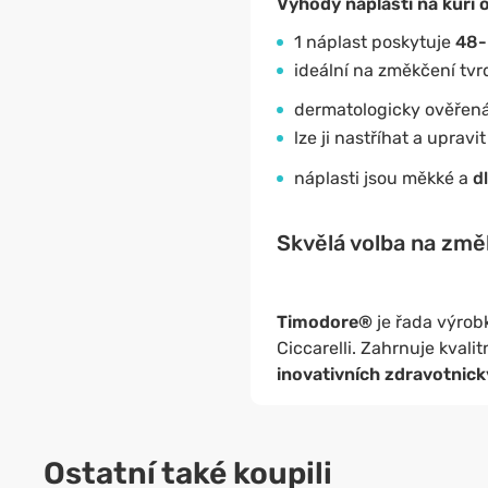
Výhody náplastí na kuří 
1 náplast poskytuje
48-
ideální na změkčení tv
dermatologicky ověřen
lze ji nastříhat a uprav
náplasti jsou měkké a
d
Skvělá volba na změk
Timodore®
je řada výrob
Ciccarelli. Zahrnuje kvali
inovativních zdravotnic
Ostatní také koupili