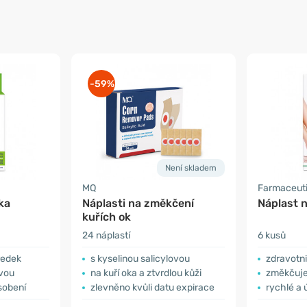
-59%
Není skladem
MQ
Farmaceutic
ka
Náplasti na změkčení
Náplast n
kuřích ok
24 náplastí
6 kusů
ředek
s kyselinou salicylovou
zdravotn
ovou
na kuří oka a ztvrdlou kůži
změkčuje
sobení
zlevněno kvůli datu expirace
rychlé a 