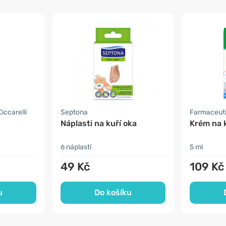
iccarelli
Septona
Farmaceutic
Náplasti na kuří oka
Krém na k
6 náplastí
5 ml
49 Kč
109 Kč
u
Do košíku