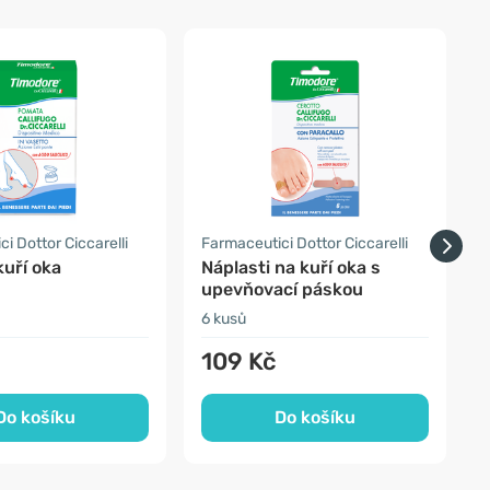
-
i Dottor Ciccarelli
Farmaceutici Dottor Ciccarelli
uří oka
Náplasti na kuří oka s
upevňovací páskou
k
6 kusů
2
109 Kč
Do košíku
Do košíku