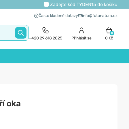
Zadejte kód
TYDEN15
do košíku
Často kladené dotazy
info@futunatura.cz
0
+420 29 618 2825
Přihlásit se
0 Kč
i
ří oka