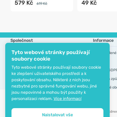
579 Kč
49 Kč
619 Kč
Společnost
Informace
Tyto webové stránky používají
Kontakt
Často kladené
soubory cookie
O společnosti
Výrobci
Tyto webové stránky používají soubory cookie
EKO certifikát
Nástroje GDP
ke zlepšení uživatelského prostředí a k
Doprava a způ
poskytování obsahu. Některé z nich jsou
nezbytné pro správné fungování webu, jiné
Všeobecné ob
jsou nepovinné a mohou být použity k
personalizaci reklam.
Více informací
Možnos
Naistalovat vše
Copyright © 2012 - 2026   |   Be Healthy Group d.o.o.