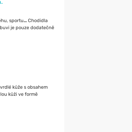
.
ěhu, sportu
…
Chodidla
 obuvi je pouze dodatečně
ztvrdlé kůže s obsahem
dlou kůži ve formě