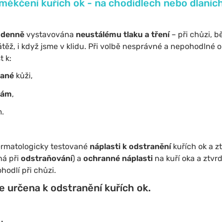
měkčení kuřích ok - na chodidlech nebo dlaních
odenně
vystavována
neustálému tlaku a tření
– při chůzi, b
átěž, i když jsme v klidu. Při volbě nesprávné a nepohodlné
 k:
ané
kůži,
kám
,
.
ermatologicky testované
náplasti k odstranění
kuřích ok a 
há při
odstraňování
) a
ochranné náplasti
na kuří oka a ztvr
hodlí při chůzi.
je určena k odstranění kuřích ok.