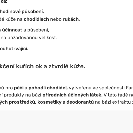
oka:
hodinové působení,
rdé kůže na
chodidlech
nebo
rukách
.
á
účinnost
a působení,
it na požadovanou velikost.
louhotrvající.
čení kuřích ok a ztvrdlé kůže.
ků pro
péči
a
pohodlí chodidel,
vytvořena ve společnosti Fa
tní produkty na bázi
přírodních účinných látek.
V této řadě 
kých prostředků
,
kosmetiky
a
deodorantů
na bázi extraktu 