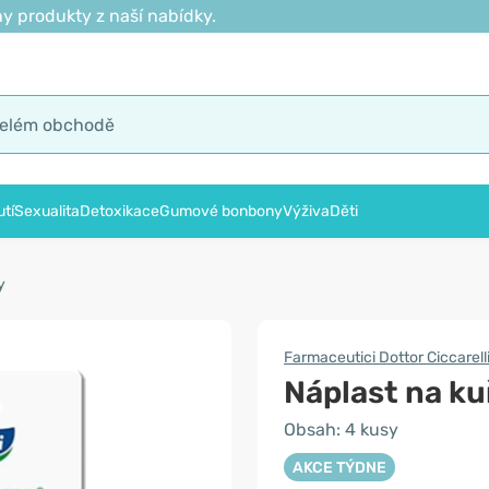
y produkty z naší nabídky.
tí
Sexualita
Detoxikace
Gumové bonbony
Výživa
Děti
y
Farmaceutici Dottor Ciccarell
Náplast na ku
Obsah: 4 kusy
AKCE TÝDNE