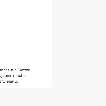
rmaceutici Dottor
najdeme mnoho
z tymiánu.