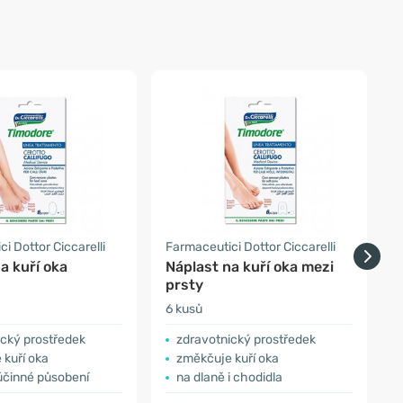
i Dottor Ciccarelli
Farmaceutici Dottor Ciccarelli
F
a kuří oka
Náplast na kuří oka mezi
N
prsty
6 kusů
6
ický prostředek
zdravotnický prostředek
 kuří oka
změkčuje kuří oka
účinné působení
na dlaně i chodidla