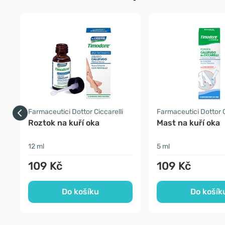
Farmaceutici Dottor Ciccarelli
Farmaceutici Dottor C
Roztok na kuří oka
Mast na kuří oka
12 ml
5 ml
109 Kč
109 Kč
Do košíku
Do košík