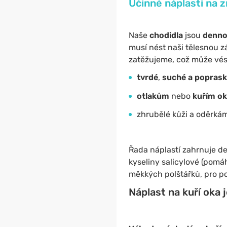
Účinné náplasti na z
Naše
chodidla
jsou
denn
musí nést naši tělesnou z
zatěžujeme, což může vést
tvrdé
,
suché a
poprask
otlakům
nebo
kuřím o
zhrubělé kůži a oděrkám
Řada náplastí zahrnuje d
kyseliny salicylové (pomá
měkkých polštářků, pro po
Náplast na kuří oka 