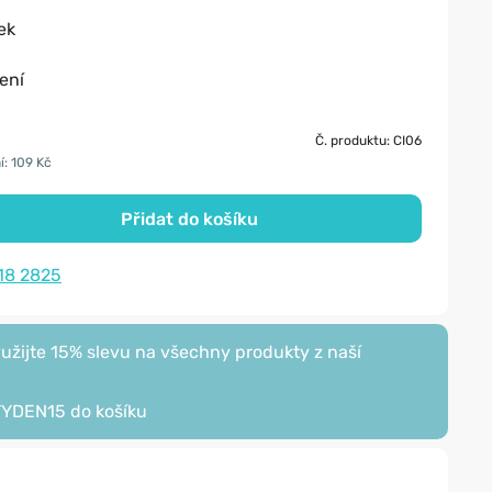
ek
ení
Č. produktu: CI06
í: 109 Kč
Přidat do košíku
18 2825
žijte 15% slevu na všechny produkty z naší
TYDEN15
do košíku