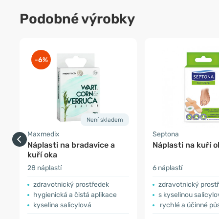
Podobné výrobky
-6%
Není skladem
Maxmedix
Septona
Náplasti na bradavice a
Náplasti na kuří o
kuří oka
28 náplastí
6 náplastí
zdravotnický prostředek
zdravotnický prost
hygienická a čistá aplikace
s kyselinou salicyl
kyselina salicylová
rychlé a účinné pů