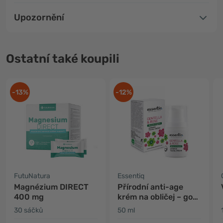
Upozornění
Ostatní také koupili
-13%
-12%
FutuNatura
Essentiq
Magnézium DIRECT
Přírodní anti-age
400 mg
krém na obličej – gotu
kola & růže
30 sáčků
50 ml