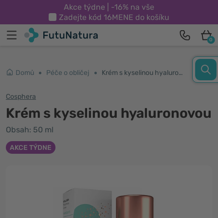
Akce týdne | -16% na vše
Zadejte kód
16MENE
do košíku
0
Domů
Péče o obličej
Krém s kyselinou hyaluronovou
Cosphera
Krém s kyselinou hyaluronovou
Obsah: 50 ml
AKCE TÝDNE