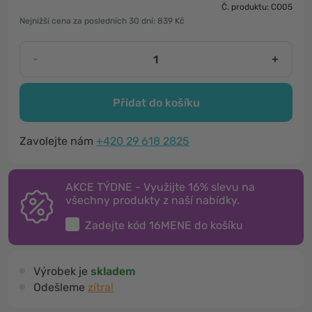
Č. produktu: CO05
Nejnižší cena za posledních 30 dní: 839 Kč
-
+
Přidat do košíku
Zavolejte nám
+420 29 618 2825
AKCE TÝDNE - Využijte 16% slevu na
všechny produkty z naší nabídky.
Zadejte kód
16MENE
do košíku
Výrobek je
skladem
Odešleme
zítra!