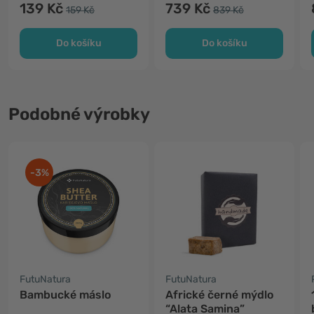
139 Kč
739 Kč
159 Kč
839 Kč
Do košíku
Do košíku
Podobné výrobky
-3%
FutuNatura
FutuNatura
Bambucké máslo
Africké černé mýdlo
“Alata Samina”