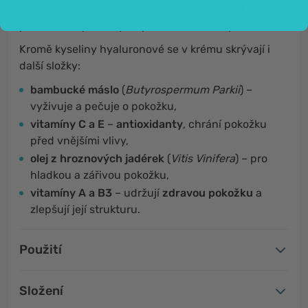
zadržovat vodu
, díky čemuž je běžnou složkou v
produktech péče o pleť proti stárnutí a hydrataci.
Kromě kyseliny hyaluronové se v krému skrývají i
další složky:
bambucké máslo
(
Butyrospermum Parkii
) –
vyživuje a pečuje o pokožku,
vitamíny C a E
–
antioxidanty
, chrání pokožku
před vnějšími vlivy,
olej z hroznových jadérek
(
Vitis Vinifera
) – pro
hladkou a zářivou pokožku,
vitamíny A a B3
– udržují
zdravou pokožku
a
zlepšují její strukturu.
Použití
Složení