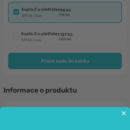
Kupte 2 a ušetřete
798 Kč
918 Kč
399 Kč / kus
Kupte 3 a ušetřete
1 137 Kč
1 377 Kč
379 Kč / kus
Přidat sadu do košíku
Informace o produktu
Obecné
L-methionin – aminokyselina důležitá