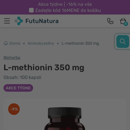
Akce týdne | -16% na vše
Zadejte kód
16MENE
do košíku
0
Domů
Aminokyseliny
L-methionin 350 mg
Bioherba
L-methionin 350 mg
Obsah: 100 kapslí
AKCE TÝDNE
-9%