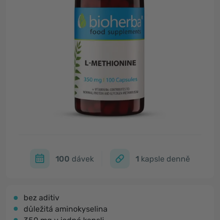
100
dávek
1
kapsle denně
bez aditiv
důležitá aminokyselina