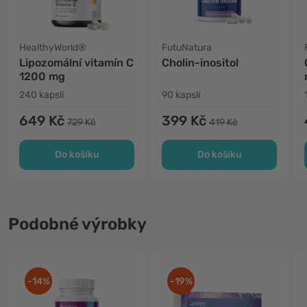
HealthyWorld®
FutuNatura
Lipozomální vitamín C
Cholin-inositol
1200 mg
240 kapslí
90 kapslí
649 Kč
399 Kč
729 Kč
419 Kč
Do košíku
Do košíku
Podobné výrobky
-14%
-19%