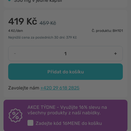
350 mg v jedné kapsli
419 Kč
459 Kč
4 Kč/den
Č. produktu: BH101
Nejnižší cena za posledních 30 dní: 379 Kč
-
+
Přidat do košíku
Zavolejte nám
+420 29 618 2825
AKCE TÝDNE - Využijte 16% slevu na
všechny produkty z naší nabídky.
Zadejte kód
16MENE
do košíku