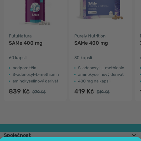
FutuNatura
Purely Nutrition
SAMe 400 mg
SAMe 400 mg
60 kapslí
30 kapslí
podpora těla
S-adenosyl-L-methionin
S-adenosyl-L-methionin
aminokyselinový derivát
aminokyselinový derivát
400 mg na kapsli
839 Kč
419 Kč
979 Kč
519 Kč
Společnost