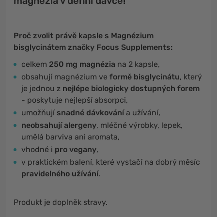
magnézia v denní dávce!
Proč zvolit právě kapsle s Magnézium
bisglycinátem značky Focus Supplements:
celkem
250 mg magnézia
na 2 kapsle,
obsahují magnézium ve
formě bisglycinátu
, který
je jednou z
nejlépe biologicky dostupných forem
- poskytuje nejlepší absorpci,
umožňují
snadné dávkování
a užívání,
neobsahují alergeny
, mléčné výrobky, lepek,
umělá barviva ani aromata,
vhodné i
pro vegany
,
v praktickém balení, které vystačí na dobrý měsíc
pravidelného užívání
.
Produkt je doplněk stravy.