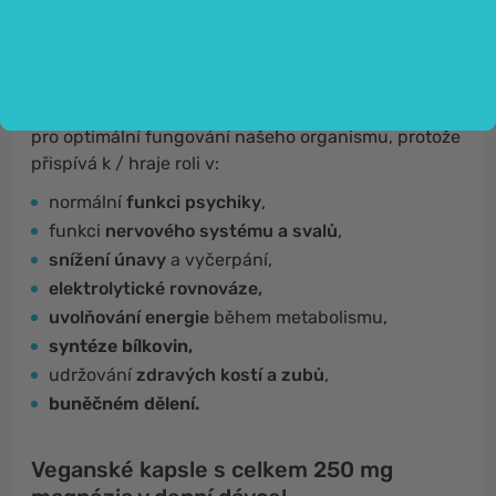
Esenciální minerál, který podporuje kosti,
svaly, nervový systém a dodává energii.
Magnézium je jedním z
nejdůležitějších minerálů
pro optimální fungování našeho organismu, protože
přispívá k / hraje roli v:
normální
funkci psychiky
,
funkci
nervového systému a svalů
,
snížení únavy
a vyčerpání,
elektrolytické rovnováze,
uvolňování energie
během metabolismu,
syntéze bílkovin,
udržování
zdravých kostí a zubů
,
buněčném dělení.
Veganské kapsle s celkem 250 mg