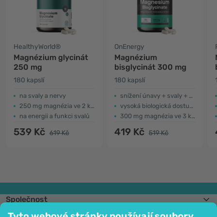
HealthyWorld®
OnEnergy
Magnézium glycinát
Magnézium
250 mg
bisglycinát 300 mg
180 kapslí
180 kapslí
na svaly a nervy
snížení únavy + svaly + nervový systém
250 mg magnézia ve 2 kapslích
vysoká biologická dostupnost
na energii a funkci svalů
300 mg magnézia ve 3 kapslích
539 Kč
419 Kč
619 Kč
519 Kč
Společnost
Informace
Tyto webové stránky používají soubory