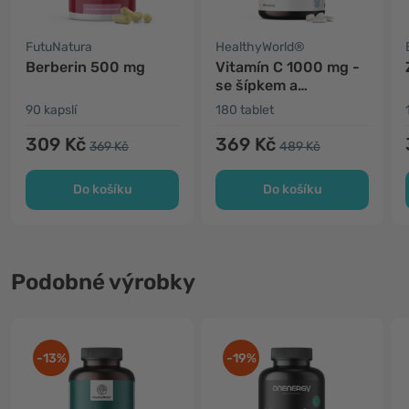
FutuNatura
HealthyWorld®
Berberin 500 mg
Vitamín C 1000 mg -
se šípkem a
bioflavonoidy
90 kapslí
180 tablet
309 Kč
369 Kč
369 Kč
489 Kč
Do košíku
Do košíku
Podobné výrobky
-13%
-19%