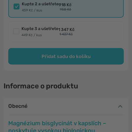
Kupte 2 a ušetřete
918 Kč
958 Kč
459 Kč / kus
Kupte 3 a ušetřete
1 347 Kč
1 437 Kč
449 Kč / kus
Přidat sadu do košíku
Informace o produktu
Obecné
Magnézium bisglycinát v kapslích –
poskytuje vysokou biologickou