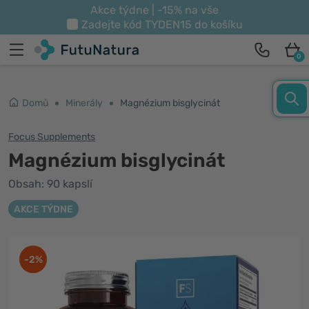
Akce týdne | -15% na vše
Zadejte kód
TYDEN15
do košíku
0
Domů
Minerály
Magnézium bisglycinát
Focus Supplements
Magnézium bisglycinát
Obsah: 90 kapslí
AKCE TÝDNE
-2%