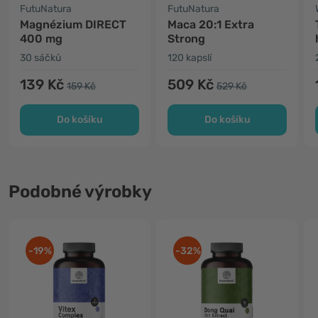
FutuNatura
FutuNatura
Magnézium DIRECT
Maca 20:1 Extra
400 mg
Strong
30 sáčků
120 kapslí
139 Kč
509 Kč
159 Kč
529 Kč
Do košíku
Do košíku
Podobné výrobky
-19%
-32%