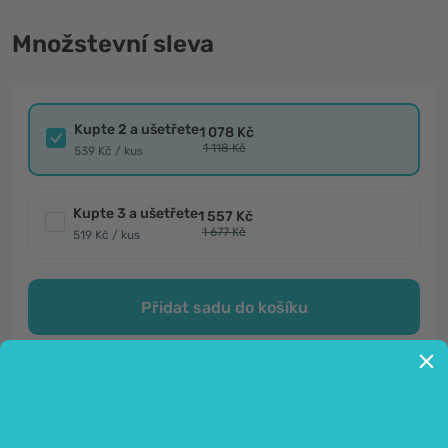
Množstevní sleva
Kupte 2 a ušetřete
1 078 Kč
1 118 Kč
539 Kč / kus
Kupte 3 a ušetřete
1 557 Kč
1 677 Kč
519 Kč / kus
Přidat sadu do košíku
Informace o produktu