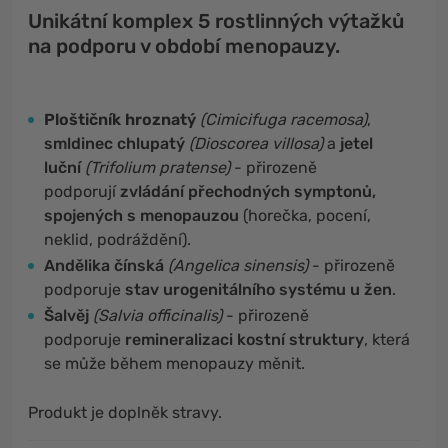
Unikátní komplex 5 rostlinných výtažků
na podporu v období menopauzy.
Ploštičník hroznatý
(Cimicifuga racemosa)
,
smldinec chlupatý
(Dioscorea villosa)
a
jetel
luční
(Trifolium pratense)
- přirozeně
podporují
zvládání přechodných symptonů,
spojených s menopauzou
(horečka, pocení,
neklid, podráždění).
Andělika čínská
(Angelica sinensis)
- přirozeně
podporuje
stav urogenitálního systému u žen
.
Šalvěj
(Salvia officinalis)
- přirozeně
podporuje
remineralizaci kostní struktury
, která
se může během menopauzy měnit.
Produkt je doplněk stravy.