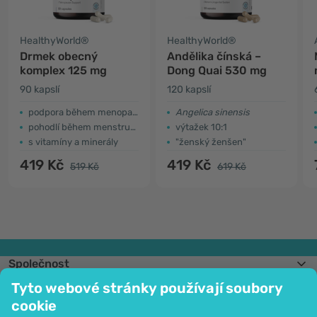
HealthyWorld®
HealthyWorld®
Drmek obecný
Andělika čínská –
komplex 125 mg
Dong Quai 530 mg
90 kapslí
120 kapslí
podpora během menopauzy
Angelica sinensis
pohodlí během menstruace
výtažek 10:1
s vitamíny a minerály
"ženský ženšen"
419 Kč
419 Kč
519 Kč
619 Kč
Společnost
Informace
Tyto webové stránky používají soubory
Připojte se k nám
cookie
Pomoc a objednávky