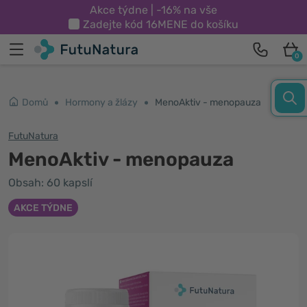
Akce týdne | -16% na vše
Zadejte kód
16MENE
do košíku
0
Domů
Hormony a žlázy
MenoAktiv - menopauza
FutuNatura
MenoAktiv - menopauza
Obsah: 60 kapslí
AKCE TÝDNE