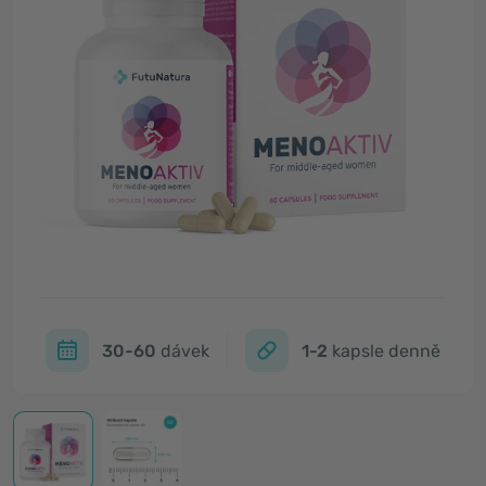
30-60
dávek
1-2
kapsle denně