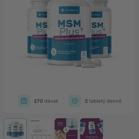
270
dávek
2
tablety denně