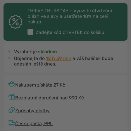
THRIVE THURSDAY – Využijte čtvrteční
bláznivé slevy a ušetřete 18% na celý
nákup.
Zadejte kód
CTVRTEK
do košíku
Výrobek je
skladem
Objednejte do
12 h 39 min
a váš balíček bude
odeslán ještě dnes.
Nákupem získáte 27 Kč
Bezplatné doručení nad 990 Kč
Způsoby platby
Česká pošta, PPL