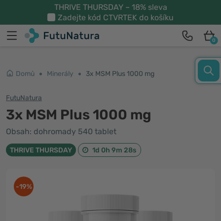
THRIVE THURSDAY – 18% sleva
Zadejte kód
CTVRTEK
do košíku
0
Domů
Minerály
3x MSM Plus 1000 mg
FutuNatura
3x MSM Plus 1000 mg
Obsah: dohromady 540 tablet
THRIVE THURSDAY
1d 0h 9m 28s
-19%