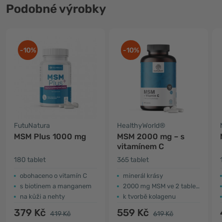
Podobné výrobky
-10%
-10%
FutuNatura
HealthyWorld®
MSM Plus 1000 mg
MSM 2000 mg – s
vitamínem C
180 tablet
365 tablet
obohaceno o vitamín C
minerál krásy
s biotinem a manganem
2000 mg MSM ve 2 tabletách
na kůži a nehty
k tvorbě kolagenu
379 Kč
559 Kč
419 Kč
619 Kč