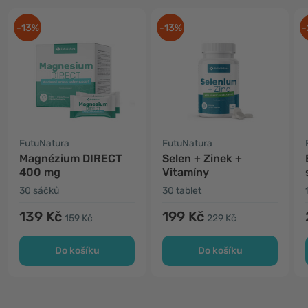
-13%
-13%
-
FutuNatura
FutuNatura
Magnézium DIRECT
Selen + Zinek +
400 mg
Vitamíny
30 sáčků
30 tablet
139 Kč
199 Kč
159 Kč
229 Kč
Do košíku
Do košíku