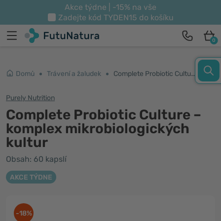
Akce týdne | -15% na vše
Zadejte kód
TYDEN15
do košíku
0
Domů
Trávení a žaludek
Complete Probiotic Culture – komplex mikrobiologických kultur
Purely Nutrition
Complete Probiotic Culture –
komplex mikrobiologických
kultur
Obsah: 60 kapslí
AKCE TÝDNE
-18%