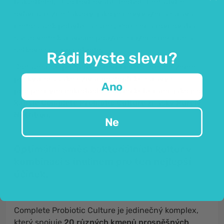
bakteriemi. Tuto rovnováhu mohou negativně
ovlivnit různé faktory, jako je nevyvážená strava,
nedostatek pohybu a stres. Porušená rovnováha
často vede k trávicím potížím, snížené imunitě a
celkově špatné pohodě.
Rádi byste slevu?
Dodatečnou podporu střevní mikroflóře můžeme
poskytnout také užíváním doplňků stravy s
Ano
prospěšnými mikrobiologickými kulturami, jako jsou
kapsle Complete Probiotic Culture
značky
Purely
Nutrition.
Ne
Optimální směs bakteriálních kultur v
kombinaci s inulinem pro ten nejlepší
účinek.
Complete Probiotic Culture je jedinečný komplex,
který spojuje
20 různých kmenů prospěšných