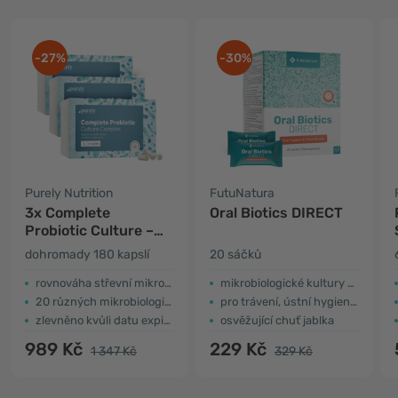
-27%
-30%
Purely Nutrition
FutuNatura
3x Complete
Oral Biotics DIRECT
Probiotic Culture –
komplex
dohromady 180 kapslí
20 sáčků
mikrobiologických
kultur
rovnováha střevní mikroflóry
mikrobiologické kultury + inulin
20 různých mikrobiologických kultur
pro trávení, ústní hygienu a svěží dech
zlevněno kvůli datu expirace
osvěžující chuť jablka
989 Kč
229 Kč
1 347 Kč
329 Kč