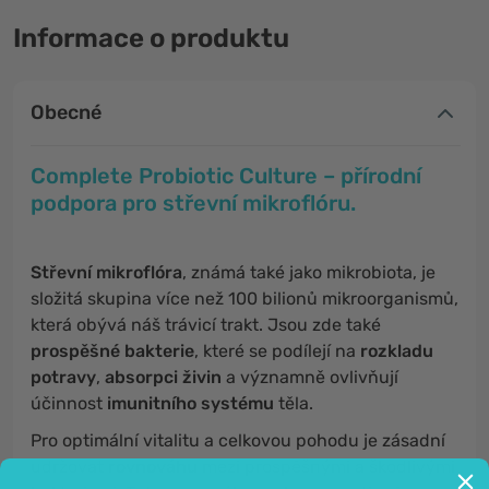
Informace o produktu
Obecné
Complete Probiotic Culture – přírodní
podpora pro střevní mikroflóru.
Střevní mikroflóra
, známá také jako mikrobiota, je
složitá skupina více než 100 bilionů mikroorganismů,
která obývá náš trávicí trakt. Jsou zde také
prospěšné bakterie
, které se podílejí na
rozkladu
potravy
,
absorpci živin
a významně ovlivňují
účinnost
imunitního systému
těla.
Pro optimální vitalitu a celkovou pohodu je zásadní
udržovat
rovnováhu
mezi prospěšnými a škodlivými