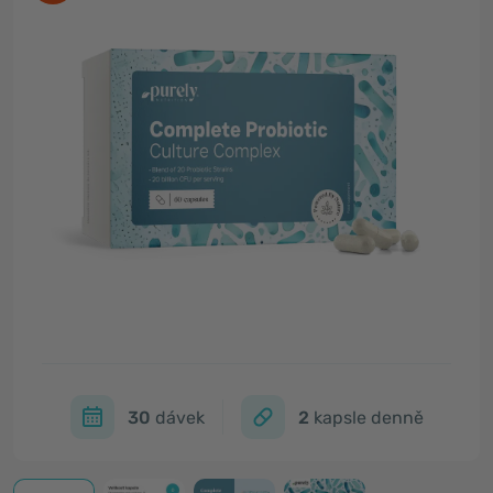
30
dávek
2
kapsle denně