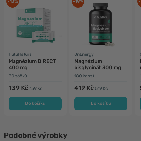
-13%
-19%
-
FutuNatura
OnEnergy
Magnézium DIRECT
Magnézium
400 mg
bisglycinát 300 mg
30 sáčků
180 kapslí
139 Kč
419 Kč
159 Kč
519 Kč
Do košíku
Do košíku
Podobné výrobky