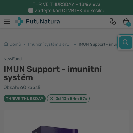
THRIVE THURSDAY – 18% sleva
Zadejte kód
CTVRTEK
do košíku
0
Domů
Imunitní systém a energie
IMUN Support - imunitní systém
NewFood
IMUN Support - imunitní
systém
Obsah: 60 kapslí
THRIVE THURSDAY
0d 10h 54m 57s