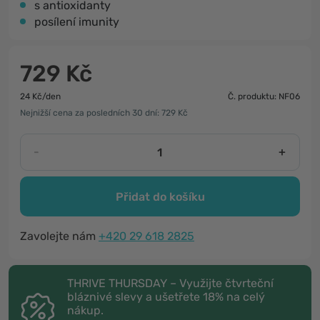
s antioxidanty
posílení imunity
729 Kč
24 Kč/den
Č. produktu: NF06
Nejnižší cena za posledních 30 dní: 729 Kč
-
+
Přidat do košíku
Zavolejte nám
+420 29 618 2825
THRIVE THURSDAY – Využijte čtvrteční
bláznivé slevy a ušetřete 18% na celý
nákup.