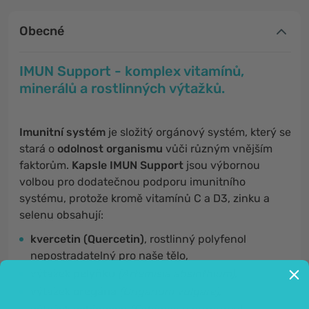
Obecné
IMUN Support - komplex vitamínů,
minerálů a rostlinných výtažků.
Imunitní systém
je složitý orgánový systém, který se
stará o
odolnost organismu
vůči různým vnějším
faktorům.
Kapsle IMUN Support
jsou výbornou
volbou pro dodatečnou podporu imunitního
systému, protože kromě vitamínů C a D3, zinku a
selenu obsahují:
kvercetin (Quercetin)
, rostlinný polyfenol
nepostradatelný pro naše tělo,
výtažek
pelyňku
(Artemisia absinthium)
,
výtažek
oregána
(Origanum vulgare)
,