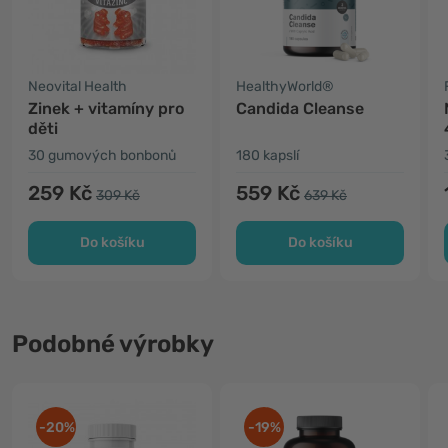
Neovital Health
HealthyWorld®
Zinek + vitamíny pro
Candida Cleanse
děti
30 gumových bonbonů
180 kapslí
259 Kč
559 Kč
309 Kč
639 Kč
Do košíku
Do košíku
Podobné výrobky
-20%
-19%