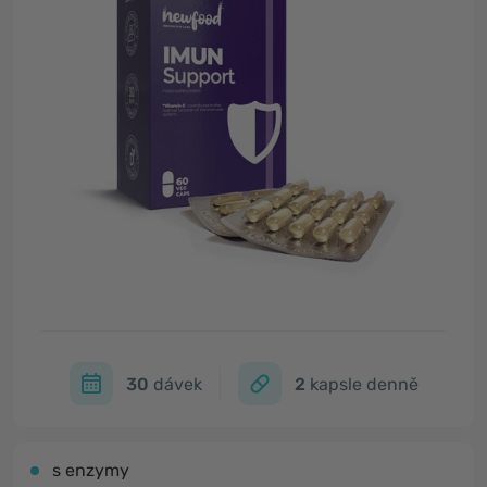
30
dávek
2
kapsle denně
s enzymy