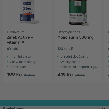
FutuNatura
HealthyWorld®
Zinek Active +
Monolaurin 500 mg
vitamín A
60 tablet
120 kapslí
imunitní systém
přírodní sloučenina
vlasy, kosti, nehty
vysoký obsah
antioxidant
dodatečná podpora organismu
199 Kč
419 Kč
249 Kč
519 Kč
Společnost