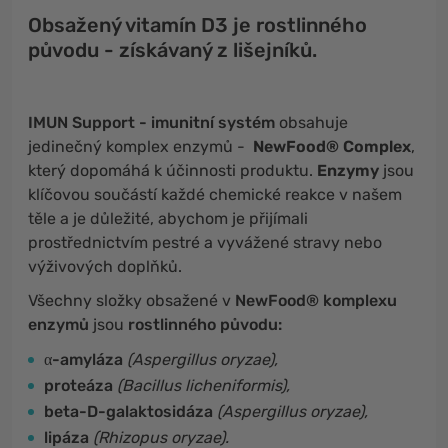
Obsažený vitamín D3 je rostlinného
původu - získávaný z lišejníků.
IMUN Support - imunitní systém
obsahuje
jedinečný komplex enzymů -
NewFood® Complex
,
který dopomáhá k účinnosti produktu.
Enzymy
jsou
klíčovou součástí každé chemické reakce v našem
těle a je důležité, abychom je přijímali
prostřednictvím pestré a vyvážené stravy nebo
výživových doplňků.
Všechny složky obsažené v
NewFood® komplexu
enzymů
jsou
rostlinného původu:
α-amyláza
(Aspergillus oryzae),
proteáza
(Bacillus licheniformis),
beta-D-galaktosidáza
(Aspergillus oryzae),
lipáza
(Rhizopus oryzae).