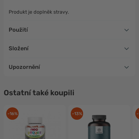
Produkt je doplněk stravy.
Použití
Složení
Upozornění
Ostatní také koupili
-16%
-13%
-