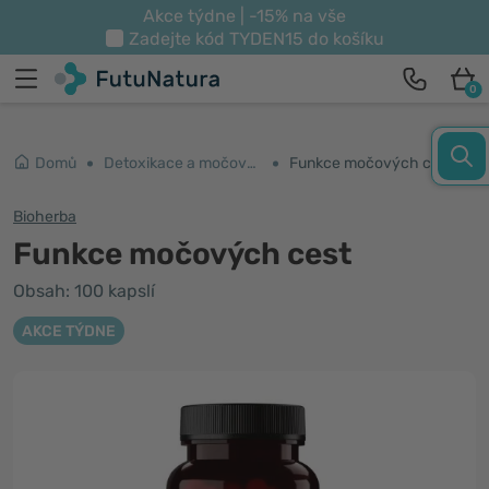
Akce týdne | -15% na vše
Zadejte kód
TYDEN15
do košíku
0
Domů
Detoxikace a močové cesty
Funkce močových cest
Bioherba
Funkce močových cest
Obsah: 100 kapslí
AKCE TÝDNE