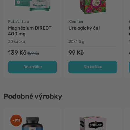
FutuNatura
Klember
Magnézium DIRECT
Urologický čaj
400 mg
30 sáčků
20x1.5 g
139 Kč
99 Kč
159 Kč
Do košíku
Do košíku
Podobné výrobky
-9%