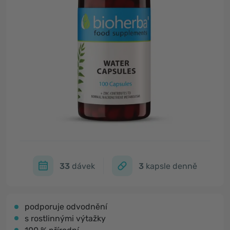
33
dávek
3
kapsle denně
podporuje odvodnění
s rostlinnými výtažky