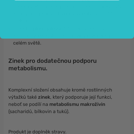
brusinky. Používá se po staletí a jeho účinky byly
známy a popsány v bylinných knihách od 13.
století.
prášek z
plodů jalovce
(
Juniperus communis
), což
jsou plody keře jalovce - dřeviny rozšířené po
celém světě.
Zinek pro dodatečnou podporu
metabolismu.
Komplexní složení obsahuje kromě rostlinných
výtažků také
zinek
, který podporuje její funkci,
neboť se podílí na
metabolismu makroživin
(sacharidů, bílkovin a tuků).
Produkt je doplněk stravy.