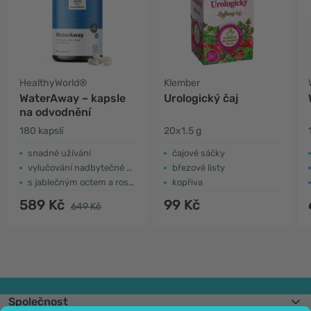
HealthyWorld®
Klember
WaterAway – kapsle
Urologický čaj
na odvodnění
180 kapslí
20x1.5 g
snadné užívání
čajové sáčky
vylučování nadbytečné vody z těla
březové listy
s jablečným octem a rostlinnými výtažky
kopřiva
589 Kč
99 Kč
649 Kč
Společnost