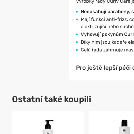
Výrobky řady Curly Care j
Neobsahují parabeny, sul
Mají funkci anti-frizz, 
elektrizující nebo suché
Vyhovují pokynům Curly
Díky nim jsou kadeře
el
Celá řada zahrnuje mask
Pro ještě lepší péči
Ostatní také koupili