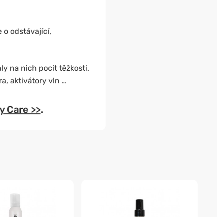
 o odstávající,
ly na nich pocit těžkosti.
a, aktivátory vln …
y Care >>
.
-