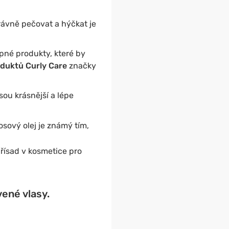
rávně pečovat a hýčkat je
pné produkty, které by
duktů Curly Care
značky
jsou krásnější a lépe
osový olej je známý tím,
přísad v kosmetice pro
ené vlasy.