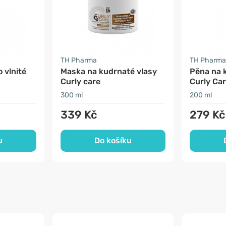
TH Pharma
TH Pharma
 vlnité
Maska na kudrnaté vlasy
Pěna na 
Curly care
Curly Ca
300 ml
200 ml
339 Kč
279 Kč
u
Do košíku