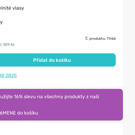
lnité vlasy
sy
Č. produktu: TH66
í: 309 Kč
Přidat do košíku
18 2825
žijte 16% slevu na všechny produkty z naší
16MENE
do košíku