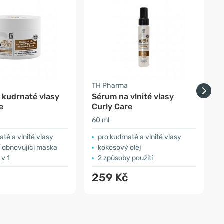
TH Pharma
F
 kudrnaté vlasy
Sérum na vlnité vlasy
B
e
Curly Care
s
60 ml
1
até a vlnité vlasy
pro kudrnaté a vlnité vlasy
í obnovující maska
kokosový olej
 v 1
2 způsoby použití
č
259 Kč