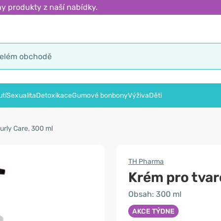
y produkty z naší nabídky.
tí
Sexualita
Detoxikace
Gumové bonbony
Výživa
Děti
urly Care, 300 ml
TH Pharma
Krém pro tvar
Obsah: 300 ml
AKCE TÝDNE