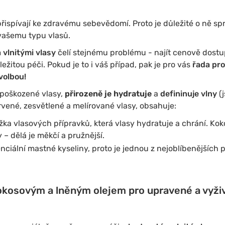
řispívají ke zdravému sebevědomí. Proto je důležité o ně sp
 vašemu typu vlasů.
 vlnitými vlasy
čelí stejnému problému - najít cenově dostu
ežitou péči. Pokud je to i váš případ, pak je pro vás
řada pro
volbou!
poškozené vlasy,
přirozeně je hydratuje
a
defininuje vlny
(
rvené, zesvětlené a melírované vlasy, obsahuje:
žka vlasových přípravků, která vlasy hydratuje a chrání. Kok
y – dělá je měkčí a pružnější.
ciální mastné kyseliny, proto je jednou z nejoblíbenějších 
okosovým a lněným olejem pro upravené a vyživ