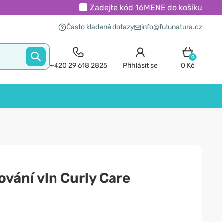
Zadejte kód
16MENE
do košíku
Často kladené dotazy
info@futunatura.cz
0
+420 29 618 2825
Přihlásit se
0 Kč
ování vln Curly Care