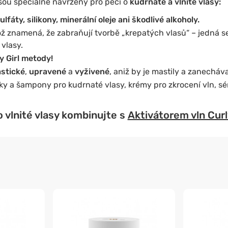
sou speciálně navrženy pro péči o
kudrnaté a vlnité vlasy:
fáty, silikony, minerální oleje ani škodlivé alkoholy.
což znamená, že zabraňují tvorbě „krepatých vlasů“ – jedná se
 vlasy.
 Girl metody!
astické
,
upravené
a
vyživené
, aniž by je mastily a zanecháva
y a šampony pro kudrnaté vlasy, krémy pro zkrocení vln, sér
 o vlnité vlasy kombinujte s
Aktivátorem vln Curl