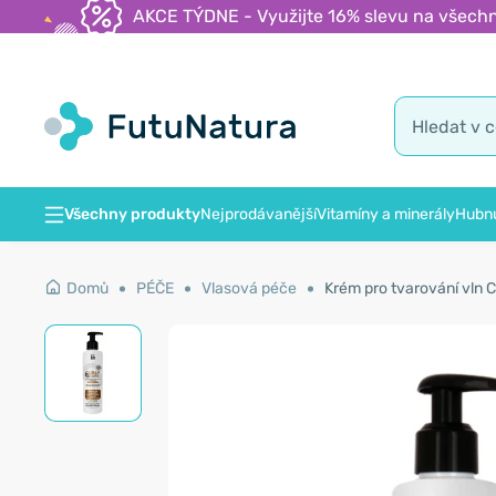
AKCE TÝDNE - Využijte 16% slevu na všechn
Všechny produkty
Nejprodávanější
Vitamíny a minerály
Hubnu
Domů
PÉČE
Vlasová péče
Krém pro tvarování vln C