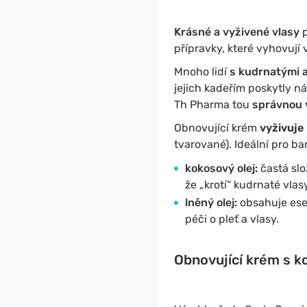
Krásné a vyživené vlasy
p
přípravky, které vyhovují
Mnoho lidí
s kudrnatými a
jejich kadeřím poskytly nál
Th Pharma tou
správnou 
Obnovující krém
vyživuje
tvarované). Ideální pro ba
kokosový olej:
častá slo
že „krotí“ kudrnaté vlas
lněný olej:
obsahuje esen
péči o pleť a vlasy.
Obnovující krém s k