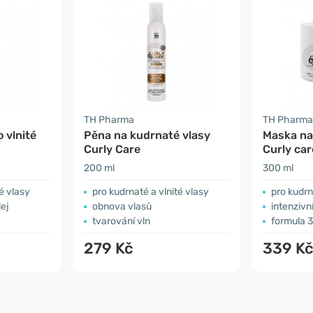
TH Pharma
TH Pharma
 vlnité
Pěna na kudrnaté vlasy
Maska na
Curly Care
Curly car
200 ml
300 ml
é vlasy
pro kudrnaté a vlnité vlasy
pro kudrn
ej
obnova vlasů
intenzivn
tvarování vln
formula 3
279 Kč
339 K