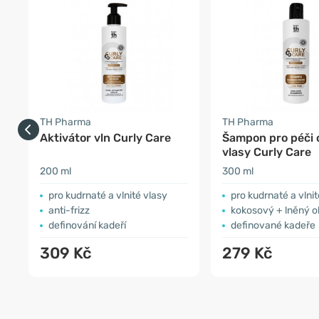
TH Pharma
TH Pharma
Aktivátor vln Curly Care
Šampon pro péči o
vlasy Curly Care
200 ml
300 ml
pro kudrnaté a vlnité vlasy
pro kudrnaté a vlnit
anti-frizz
kokosový + lněný ol
definování kadeří
definované kadeře
309 Kč
279 Kč