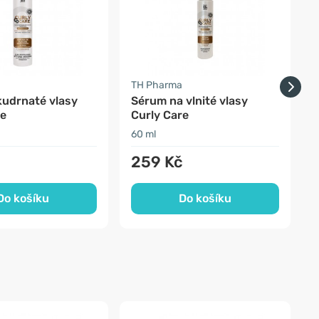
TH Pharma
F
kudrnaté vlasy
Sérum na vlnité vlasy
re
Curly Care
60 ml
3
259 Kč
Do košíku
Do košíku