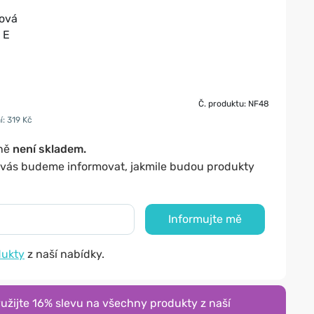
jová
 E
Č. produktu: NF48
í: 319 Kč
lně
není skladem.
y vás budeme informovat, jakmile budou produkty
Informujte mě
dukty
z naší nabídky.
žijte 16% slevu na všechny produkty z naší