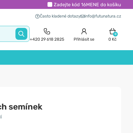
Zadejte kód
16MENE
do košíku
Často kladené dotazy
info@futunatura.cz
0
+420 29 618 2825
Přihlásit se
0 Kč
ch semínek
í