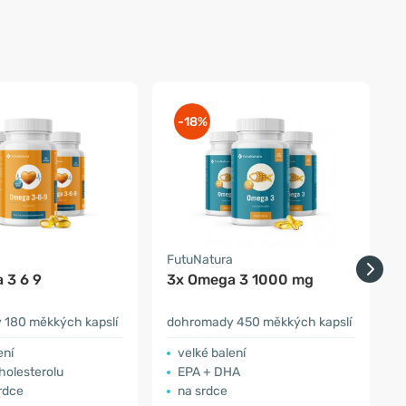
-18%
a
FutuNatura
W
 3 6 9
3x Omega 3 1000 mg
K
 180 měkkých kapslí
dohromady 450 měkkých kapslí
1
ení
velké balení
cholesterolu
EPA + DHA
rdce
na srdce