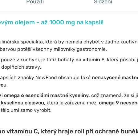
Použití
Složení
vým olejem - až 1000 mg na kapsli!
ulinářská specialita, která by neměla chybět v žádné kuchyn
 barvou potěší všechny milovníky gastronomie.
 pouze v kuchyni, je totiž bohatý
na vitamín E
, který působí
 doplňcích stravy.
kapslích značky NewFood obsahuje také
nenasycené mastné
vou
.
zi
omega 6 esenciální mastné kyseliny
, což znamená, že si 
s
kyselinou olejovou
, která je zařazena mezi
omega 9 neesenc
 tělo umí samo vyrobit.
 vitamínu C, který hraje roli při ochraně buně