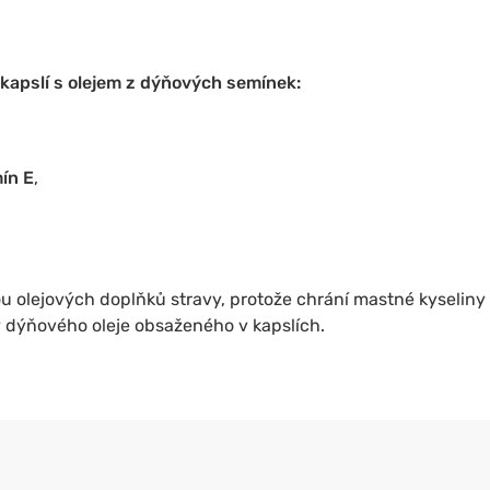
apslí s olejem z dýňových semínek:
mín E
,
u olejových doplňků stravy, protože chrání mastné kyseliny p
y dýňového oleje obsaženého v kapslích.