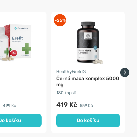
-25%
-
a
HealthyWorld®
O
Černá maca komplex 5000
mg
180 kapslí
1
č
419 Kč
499 Kč
559 Kč
Do košíku
Do košíku