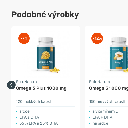
Podobné výrobky
-7%
-12%
FutuNatura
FutuNatura
Omega 3 Plus 1000 mg
Omega 3 1000 m
120 měkkých kapslí
150 měkkých kapslí
srdce
s vitamínem E
EPA a DHA
EPA + DHA
35 % EPA a 25 % DHA
na srdce