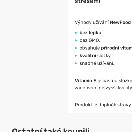
stresem!
Výhody užívání
NewFood k
bez lepku
,
bez GMO,
obsahuje
přírodní vita
kvalitní
složky,
snadné užívání.
Vitamín E
je častou složko
zachování nejvyšší kvalit
Produkt je doplněk stravy.
Ostatní také koupili