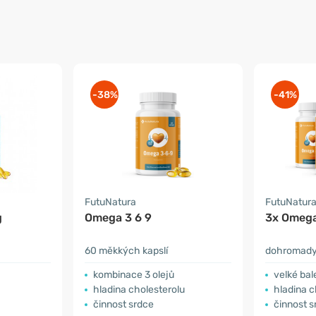
-38%
-41%
FutuNatura
FutuNatur
g
Omega 3 6 9
3x Omega
60 měkkých kapslí
dohromady
kombinace 3 olejů
velké bal
​hladina cholesterolu
​hladina 
činnost srdce
činnost s