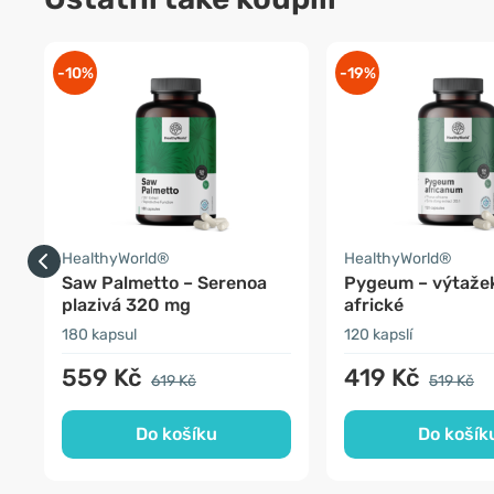
-10%
-19%
HealthyWorld®
HealthyWorld®
Saw Palmetto – Serenoa
Pygeum – výtažek
plazivá 320 mg
africké
180 kapsul
120 kapslí
559 Kč
419 Kč
619 Kč
519 Kč
Do košíku
Do košík