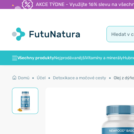
AKCE TÝDNE - Využijte 16% slevu na všechn
Všechny produkty
Nejprodávanější
Vitamíny a minerály
Hubnu
Domů
Účel
Detoxikace a močové cesty
Olej z dýň