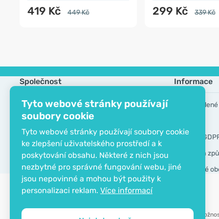
419 Kč
299 Kč
449 Kč
339 Kč
Společnost
Informace
Tyto webové stránky používají
Kontakt
Často kladené
soubory cookie
O společnosti
Výrobci
Tyto webové stránky používají soubory cookie
EKO certifikát
Nástroje GDP
ke zlepšení uživatelského prostředí a k
Doprava a způ
poskytování obsahu. Některé z nich jsou
nezbytné pro správné fungování webu, jiné
Všeobecné ob
jsou nepovinné a mohou být použity k
personalizaci reklam.
Více informací
Možnos