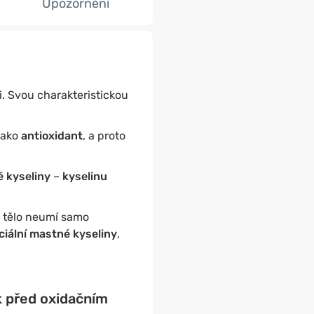
Upozornění
i. Svou charakteristickou
 jako
antioxidant
, a proto
 kyseliny
–
kyselinu
ji tělo neumí samo
iální mastné kyseliny
,
k před oxidačním