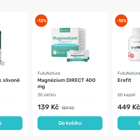
-13%
-10%
FutuNatura
FutuNatur
 slivoně
Magnézium DIRECT 400
Erefit
mg
30 sáčků
60 kapslí
139 Kč
449 K
159 Kč
u
Do košíku