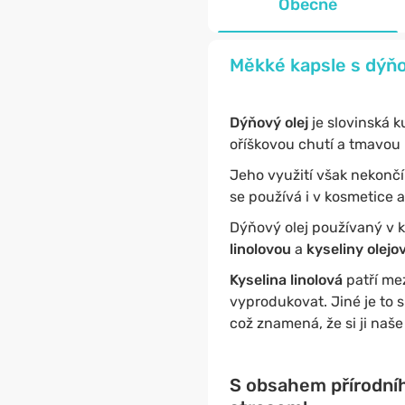
Obecné
Měkké kapsle s dýňo
Dýňový olej
je slovinská k
oříškovou chutí a tmavou
Jeho využití však nekončí
se používá i v kosmetice a
Dýňový olej používaný v 
linolovou
a
kyseliny olejo
Kyselina linolová
patří me
vyprodukovat. Jiné je to 
což znamená, že si ji naše
S obsahem přírodního