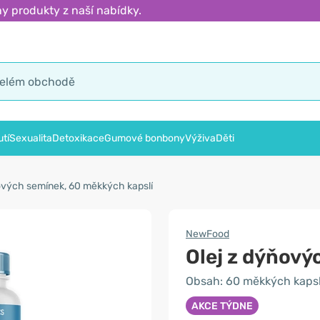
y produkty z naší nabídky.
tí
Sexualita
Detoxikace
Gumové bonbony
Výživa
Děti
ových semínek, 60 měkkých kapslí
NewFood
Olej z dýňový
Obsah: 60 měkkých kapsl
AKCE TÝDNE