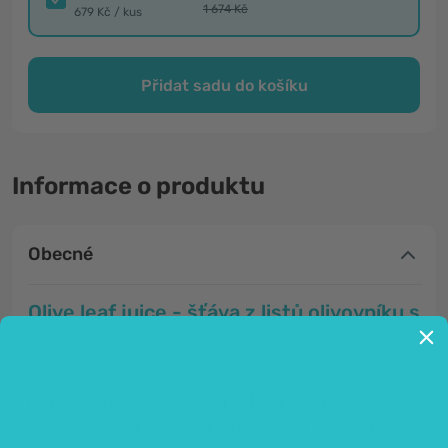
1 674 Kč
679 Kč / kus
Přidat sadu do košíku
Informace o produktu
Obecné
Olive leaf juice - šťáva z listů olivovníku s
výjimečnými vlastnostmi.
Olivovník
(Olea europaea)
je
stálezelený strom
z
čeledi olivovníkovitých, který dorůstá do výšky 3 až