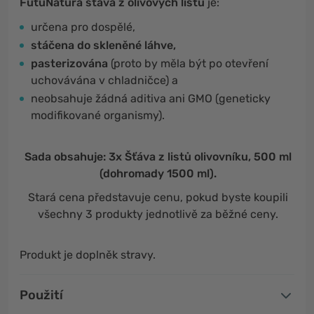
FutuNatura šťáva
z olivových listů
je:
určena pro dospělé,
stáčena do skleněné láhve,
pasterizována
(proto by měla být po otevření
uchovávána v chladničce) a
neobsahuje žádná aditiva ani GMO (geneticky
modifikované organismy).
Sada obsahuje: 3x Šťáva z listů olivovníku, 500 ml
(dohromady 1500 ml).
Stará cena představuje cenu, pokud byste koupili
všechny 3 produkty jednotlivě za běžné ceny.
Produkt je doplněk stravy.
Použití