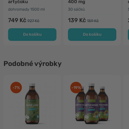
artyčoku
400 mg
dohromady 1500 ml
30 sáčků
749 Kč
139 Kč
927 Kč
159 Kč
Do košíku
Do košíku
Podobné výrobky
-7%
-19%