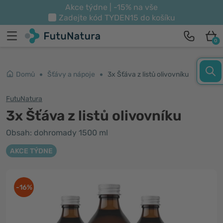
Akce týdne | -15% na vše
Zadejte kód
TYDEN15
do košíku
0
Domů
Šťávy a nápoje
3x Šťáva z listů olivovníku
FutuNatura
3x Šťáva z listů olivovníku
Obsah: dohromady 1500 ml
AKCE TÝDNE
-16%