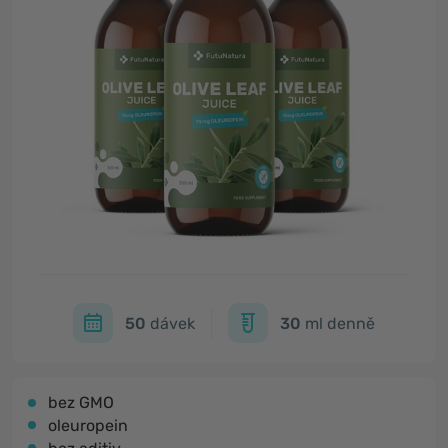
50
dávek
30
ml denně
bez GMO
​oleuropein