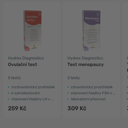
Hydrex Diagnostics
Hydrex Diagnostics
Ovulační test
Test menopauzy
5 testů
2 testy
mzdravotnický protředek
zdravotnický prostředek
k samotestování
stanovení hladiny FSH v moči
stanovení hladiny LH v moči
laboratorní přesnost
259 Kč
309 Kč