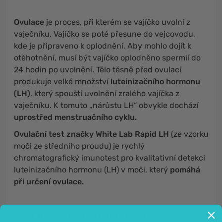
Ovulace
je proces, při kterém se vajíčko uvolní z
vaječníku. Vajíčko se poté přesune do vejcovodu,
kde je připraveno k oplodnění. Aby mohlo dojít k
otěhotnění, musí být vajíčko oplodněno spermií do
24 hodin po uvolnění. Tělo těsně před ovulací
produkuje velké množství
luteinizačního hormonu
(LH)
, který spouští uvolnění zralého vajíčka z
vaječníku. K tomuto „nárůstu LH“ obvykle dochází
uprostřed menstruačního cyklu.
Ovulační test značky White Lab Rapid LH
(ze vzorku
moči ze středního proudu) je rychlý
chromatografický imunotest pro kvalitativní detekci
luteinizačního hormonu (LH) v moči, který
pomáhá
při určení ovulace.
Test detekuje nárůst luteinizačního