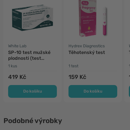
White Lab
Hydrex Diagnostics
SP-10 test mužské
Těhotenský test
plodnosti (test
spermatu)
1 kus
1 test
419 Kč
159 Kč
Do košíku
Do košíku
Podobné výrobky