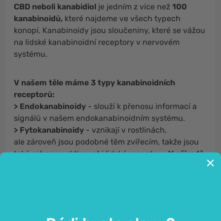
CBD neboli kanabidiol
je jedním z více než
100
kanabinoidů,
které najdeme ve všech typech
konopí. Kanabinoidy jsou sloučeniny, které se vážou
na lidské kanabinoidní receptory v nervovém
systému.
V našem těle máme 3 typy kanabinoidních
receptorů:
> Endokanabinoidy
- slouží k přenosu informací a
signálů v našem endokanabinoidním systému.
> Fytokanabinoidy
- vznikají v rostlinách,
ale zároveň jsou podobné těm zvířecím, takže jsou
také schopny aktivovat i lidské receptory.
V přírodě
se nejvíce kanabinoidů nachází v konopí.
> Syntetické kanabinoidy
– připravují se v
laboratořích a jsou obvykle méně účinné než ty,
které se získávají přirozeně.