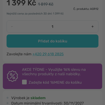
1 399 Kč
1 819 Kč
Č. produktu: AGR12
Nejnižší cena za posledních 30 dní: 1 399 Kč
-
+
Přidat do košíku
Zavolejte nám
+420 29 618 2825
AKCE TÝDNE - Využijte 16% slevu na
všechny produkty z naší nabídky.
Zadejte kód
16MENE
do košíku
Výrobek je
skladem
Datum minimální trvanlivosti:
30/11/2027