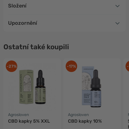
Složení
Upozornění
Ostatní také koupili
-27%
-17%
-
Agrosloven
Agrosloven
CBD kapky 5% XXL
CBD kapky 10%