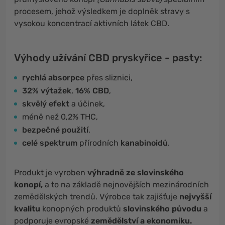
procesem, jehož výsledkem je doplněk stravy s
vysokou koncentrací aktivních látek CBD.
Výhody užívání CBD pryskyřice - pasty:
rychlá absorpce
přes sliznici,
32% výtažek
,
16% CBD
,
skvělý efekt
a účinek,
méně než 0,2% THC,
bezpečné použití
,
celé spektrum
přírodních
kanabinoidů
.
Produkt je vyroben
výhradně ze slovinského
konopí,
a to na základě nejnovějších mezinárodních
zemědělských trendů. Výrobce tak zajišťuje
nejvyšší
kvalitu
konopných produktů
slovinského původu
a
podporuje evropské
zemědělství a ekonomiku.