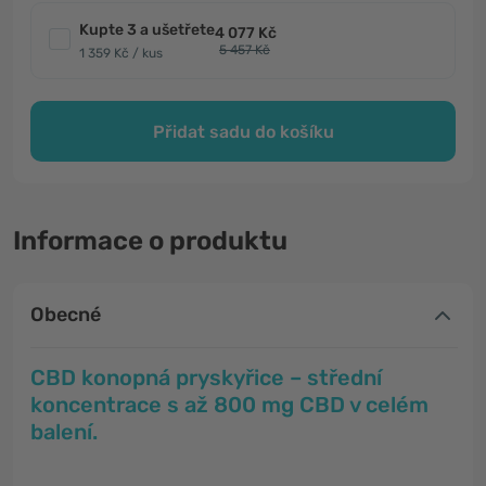
Kupte 3 a ušetřete
4 077 Kč
5 457 Kč
1 359 Kč / kus
Přidat sadu do košíku
Informace o produktu
Obecné
CBD konopná pryskyřice – střední
koncentrace s až 800 mg CBD v celém
balení.