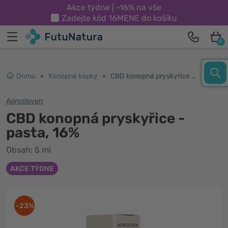
Akce týdne | -16% na vše
Zadejte kód
16MENE
do košíku
0
Domů
Konopné kapky
CBD konopná pryskyřice - pasta, 16%
Agrosloven
CBD konopná pryskyřice -
pasta, 16%
Obsah: 5 ml
AKCE TÝDNE
-23%