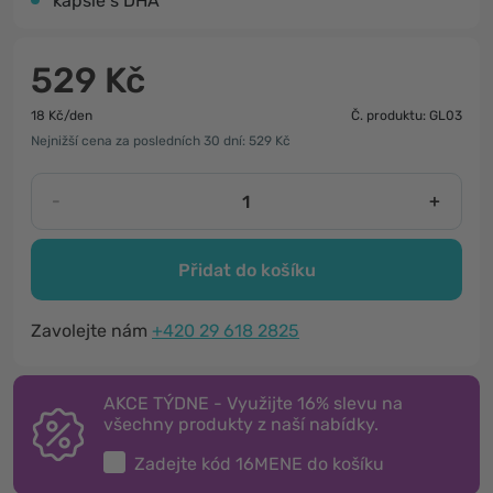
kapsle s DHA
529 Kč
18 Kč/den
Č. produktu: GL03
Nejnižší cena za posledních 30 dní: 529 Kč
-
+
Přidat do košíku
Zavolejte nám
+420 29 618 2825
AKCE TÝDNE - Využijte 16% slevu na
všechny produkty z naší nabídky.
Zadejte kód
16MENE
do košíku