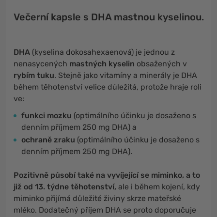
Večerní kapsle s DHA mastnou kyselinou.
DHA
(kyselina dokosahexaenová) je jednou z
nenasycených
mastných kyselin
obsažených v
rybím tuku
. Stejně jako vitamíny a minerály je DHA
během těhotenství velice důležitá, protože hraje roli
ve:
funkci mozku
(optimálního účinku je dosaženo s
denním příjmem 250 mg DHA) a
ochraně zraku
(optimálního účinku je dosaženo s
denním příjmem 250 mg DHA).
Pozitivně působí také na vyvíjející se miminko, a to
již od 13. týdne těhotenství,
ale i během kojení, kdy
miminko přijímá důležité živiny skrze mateřské
mléko. Dodatečný příjem DHA se proto doporučuje