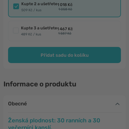
Kupte 2 a ušetřete
1 018 Kč
1 058 Kč
509 Kč / kus
Kupte 3 a ušetřete
1 467 Kč
1 587 Kč
489 Kč / kus
Přidat sadu do košíku
Informace o produktu
Obecné
Ženská plodnost: 30 ranních a 30
večernícj kapslí.