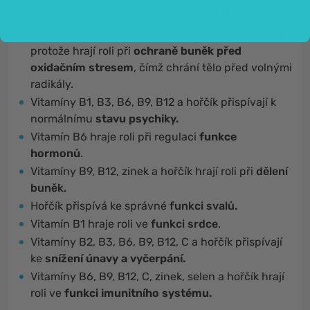
minerály, které plní v těle řadu důležitých funkcí:
Vitamíny E, B2, C, zinek a selen jsou
antioxidanty
,
protože hrají roli při
ochraně buněk před
oxidačním stresem
, čímž chrání tělo před volnými
radikály.
Vitamíny B1, B3, B6, B9, B12 a hořčík přispívají k
normálnímu
stavu psychiky.
Vitamín B6 hraje roli při regulaci
funkce
hormonů
.
Vitamíny
B9, B12, zinek a hořčík hrají roli při
dělení
buněk.
Hořčík přispívá ke správné
funkci svalů.
Vitamín B1 hraje roli ve
funkci srdce
.
Vitamíny
B2, B3, B6, B9, B12, C a hořčík přispívají
ke
snížení únavy a vyčerpání.
Vitamíny
B6, B9, B12, C, zinek, selen a hořčík hrají
roli ve
funkci imunitního systému.