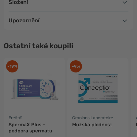
Složení
Upozornění
Ostatní také koupili
-19%
-9%
Erefit®
Granions Laboratoire
SpermaX Plus –
Mužská plodnost
podpora spermatu