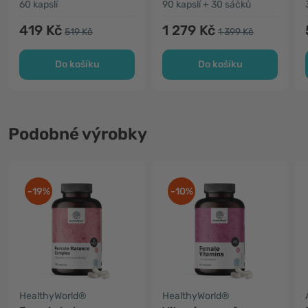
60 kapslí
90 kapslí + 30 sáčků
419 Kč
1 279 Kč
519 Kč
1 399 Kč
Do košíku
Do košíku
Podobné výrobky
-19%
-10%
HealthyWorld®
HealthyWorld®