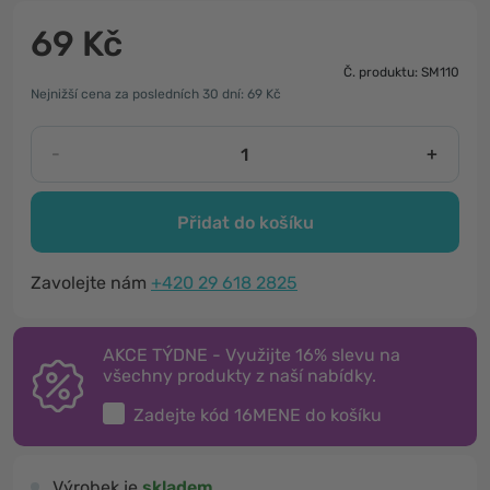
69 Kč
Č. produktu: SM110
Nejnižší cena za posledních 30 dní: 69 Kč
-
+
Přidat do košíku
Zavolejte nám
+420 29 618 2825
AKCE TÝDNE - Využijte 16% slevu na
všechny produkty z naší nabídky.
Zadejte kód
16MENE
do košíku
Výrobek je
skladem