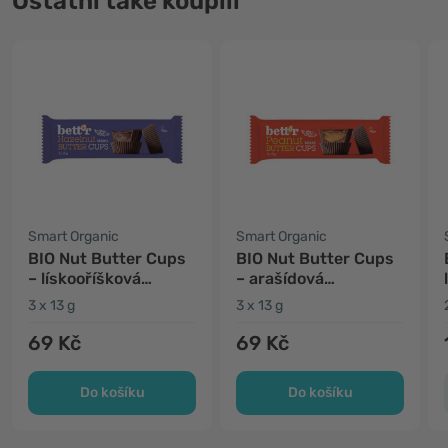
Ostatní také koupili
Smart Organic
Smart Organic
BIO Nut Butter Cups
BIO Nut Butter Cups
– lískooříšková
– arašídová
pomazánka a
pomazánka a
3 x 13 g
3 x 13 g
čokoláda
čokoláda
69 Kč
69 Kč
Do košíku
Do košíku