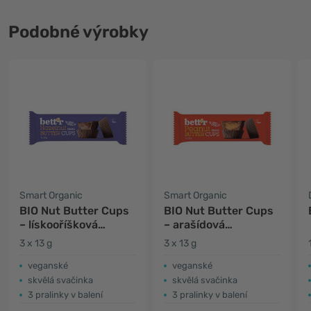
Podobné výrobky
Smart Organic
Smart Organic
BIO Nut Butter Cups
BIO Nut Butter Cups
– lískooříšková
– arašídová
pomazánka a
pomazánka a
3 x 13 g
3 x 13 g
čokoláda
čokoláda
veganské
veganské
skvělá svačinka
skvělá svačinka
3 pralinky v balení
3 pralinky v balení