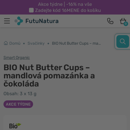
Akce týdne | -16% na vše
Zadejte kód
16MENE
do košíku
0
Domů
Svačinky
BIO Nut Butter Cups – mandlová pomazánka a čokoláda
Smart Organic
BIO Nut Butter Cups –
mandlová pomazánka a
čokoláda
Obsah: 3 x 13 g
AKCE TÝDNE