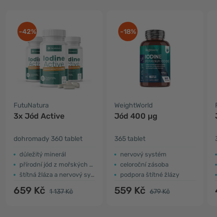
-42%
-18%
FutuNatura
WeightWorld
3x Jód Active
Jód 400 µg
dohromady 360 tablet
365 tablet
důležitý minerál
nervový systém
přírodní jód z mořských řas
celoroční zásoba
štítná žláza a nervový systém
podpora štítné žlázy
659 Kč
559 Kč
1 137 Kč
679 Kč