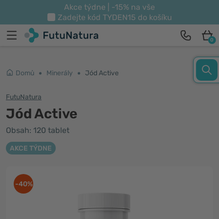
Akce týdne | -15% na vše
Zadejte kód
TYDEN15
do košíku
0
Domů
Minerály
Jód Active
FutuNatura
Jód Active
Obsah: 120 tablet
AKCE TÝDNE
-40%