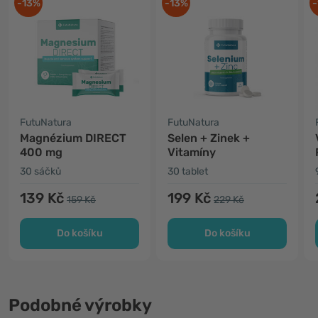
-13%
-13%
-
FutuNatura
FutuNatura
Magnézium DIRECT
Selen + Zinek +
400 mg
Vitamíny
30 sáčků
30 tablet
139 Kč
199 Kč
159 Kč
229 Kč
Do košíku
Do košíku
Podobné výrobky