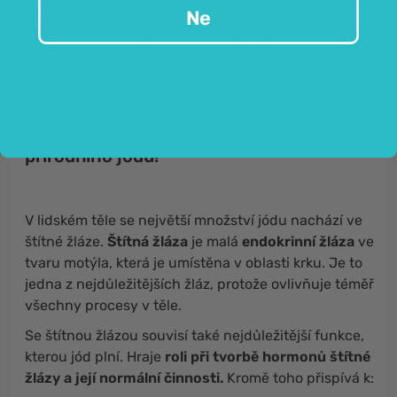
tepelné úpravě se však obsah jódu výrazně snižuje.
Ne
Jód Active
značky FutuNatura je doplněk stravy ve
formě tablet s optimálním obsahem přírodního jódu
z mořských řas kelp.
Každá tableta obsahuje až 150 µg
přírodního jódu!
V lidském těle se největší množství jódu nachází ve
štítné žláze.
Štítná žláza
je malá
endokrinní žláza
ve
tvaru motýla, která je umístěna v oblasti krku. Je to
jedna z nejdůležitějších žláz, protože ovlivňuje téměř
všechny procesy v těle.
Se štítnou žlázou souvisí také nejdůležitější funkce,
kterou jód plní. Hraje
roli při tvorbě hormonů štítné
žlázy a její normální činnosti.
Kromě toho přispívá k: