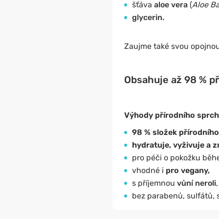
šťáva
aloe vera
(
Aloe B
glycerin.
Zaujme také svou opojno
Obsahuje až 98 % pří
Výhody přírodního sprc
98 % složek přírodníh
hydratuje, vyživuje a
pro péči o pokožku běh
vhodné i
pro vegany,
s příjemnou
vůní neroli
,
bez parabenů, sulfátů, s