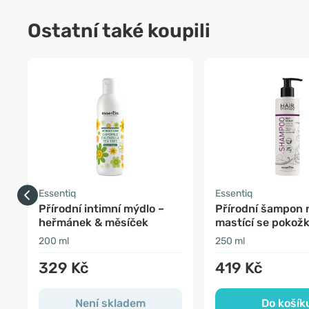
Ostatní také koupili
Essentiq
Essentiq
Přírodní intimní mýdlo –
Přírodní šampon 
heřmánek & měsíček
mastící se pokožk
200 ml
250 ml
329 Kč
419 Kč
Není skladem
Do košík