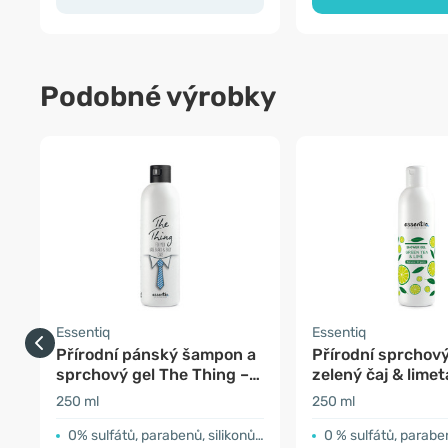
Podobné výrobky
Essentiq
Essentiq
Přírodní pánský šampon a
Přírodní sprchový
sprchový gel The Thing –
zelený čaj & limet
lesní plody
250 ml
250 ml
0% sulfátů, parabenů, silikonů a ftalátů,
0 % sulfátů, paraben