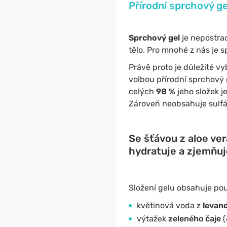
Přírodní sprchový ge
Sprchový gel
je nepostra
tělo. Pro mnohé z nás je 
Právě proto je důležité v
volbou přírodní sprchový
celých
98 %
jeho složek j
Zároveň neobsahuje sulfát
Se šťávou z aloe ver
hydratuje a zjemňuj
Složení gelu obsahuje pou
květinová voda z
levan
výtažek
zeleného čaje
(