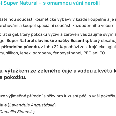
l Super Natural – s omamnou vůní neroli!
datelnou součástí kosmetické výbavy v každé koupelně a je 
sprchování a koupel speciální součástí každodenního večerníh
ybrat si gel, který pokožku vyživí a zároveň vás zaujme svým
 gel
Super Natural
slovinské značky Essentiq
, který obsahu
e
přírodního původu,
z toho 22 % pochází ze zdrojů ekologic
y, silikon, lepek, parabeny, fenoxyethanol, PEG ani EO.
a, výtažkem ze zeleného čaje a vodou z květů l
e pokožku.
ze výjimečné přírodní složky pro luxusní péči o vaši pokož
dule
(
Lavandula Angustifolia
),
Camellia Sinensis
),