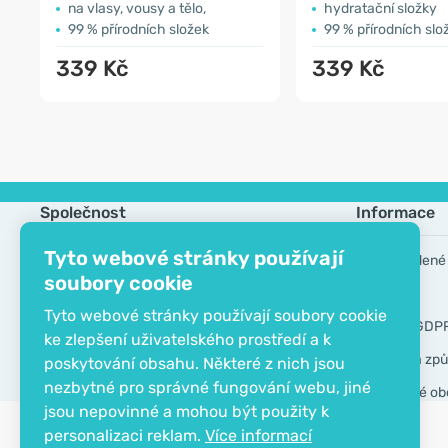
na vlasy, vousy a tělo,
hydratační složky
99 % přírodních složek
99 % přírodních slo
339 Kč
339 Kč
Společnost
Informace
Tyto webové stránky používají
Kontakt
Často kladené
soubory cookie
O společnosti
Výrobci
Tyto webové stránky používají soubory cookie
EKO certifikát
Nástroje GDP
ke zlepšení uživatelského prostředí a k
Doprava a způ
poskytování obsahu. Některé z nich jsou
nezbytné pro správné fungování webu, jiné
Všeobecné ob
jsou nepovinné a mohou být použity k
personalizaci reklam.
Více informací