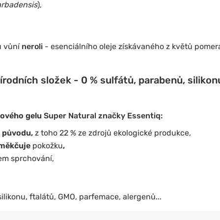
arbadensis
),
u vůní
neroli
- esenciálního oleje získávaného z květů pome
rodních složek - 0 % sulfátů, parabenů, silikonu
hového gelu
Super Natural značky Essentiq:
o původu,
z toho 22 % ze zdrojů ekologické produkce,
 změkčuje
pokožku
,
em sprchování,
ilikonu, ftalátů, GMO, parfemace, alergenů...