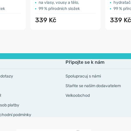
na vlasy, vousy a tělo,
hydratačn
žek
99 % přírodních složek
99 % přír
339 Kč
339 K
Připojte se k nám
 dotazy
Spolupracuj s námi
Staňte se naším dodavatelem
R
Velkoobchod
sob platby
chodní podmínky