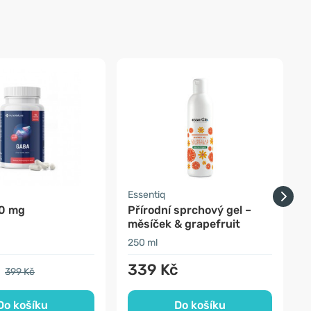
a
Essentiq
E
0 mg
Přírodní sprchový gel –
P
měsíček & grapefruit
z
250 ml
2
339 Kč
399 Kč
Do košíku
Do košíku