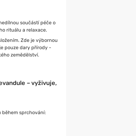
nedílnou součástí péče o
o rituálu a relaxace.
 složením. Zde je výbornou
je pouze dary přírody -
kého zemědělství.
evandule – vyživuje,
ku během sprchování: