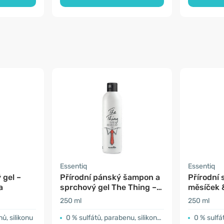
Essentiq
Essentiq
 gel –
Přírodní pánský šampon a
Přírodní 
a
sprchový gel The Thing –
měsíček 
kardamomový čaj
250 ml
250 ml
ů, silikonu
0 % sulfátů, parabenu, silikonů a ftalátů
0 % sulfá