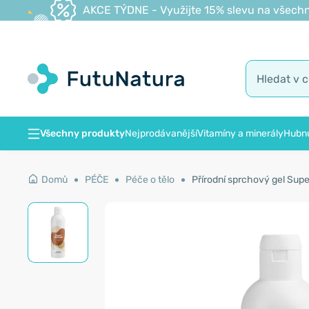
AKCE TÝDNE - Využijte 15% slevu na všechn
Všechny produkty
Nejprodávanější
Vitamíny a minerály
Hubnu
Domů
PÉČE
Péče o tělo
Přírodní sprchový gel Super