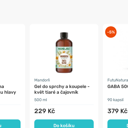
-5%
Mandorlì
FutuNatur
na
Gel do sprchy a koupele -
GABA 50
u hlavy
květ tiaré a čajovník
500 ml
90 kapslí
229 Kč
379 Kč
u
Do košíku