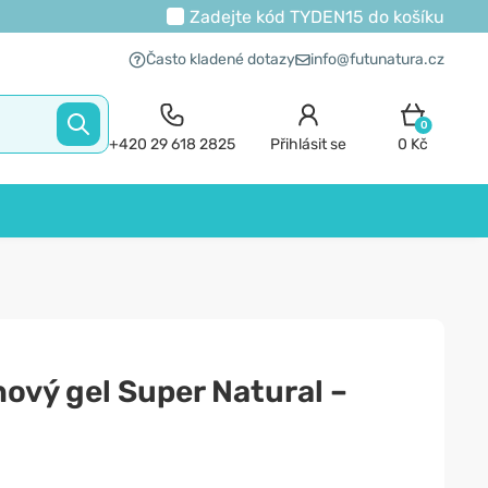
Zadejte kód
TYDEN15
do košíku
Často kladené dotazy
info@futunatura.cz
0
+420 29 618 2825
Přihlásit se
0 Kč
hový gel Super Natural –