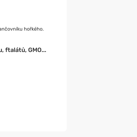
rančovníku hořkého.
, ftalátů, GMO...