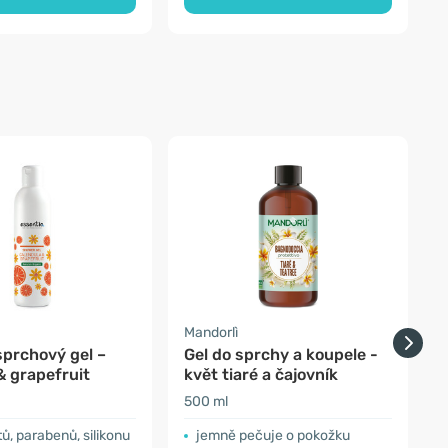
Mandorlì
M
sprchový gel –
Gel do sprchy a koupele -
G
& grapefruit
květ tiaré a čajovník
k
500 ml
5
tů, parabenů, silikonu
jemně pečuje o pokožku