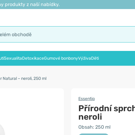
y produkty z naší nabídky.
tí
Sexualita
Detoxikace
Gumové bonbony
Výživa
Děti
 Natural – neroli, 250 ml
Essentiq
Přírodní sprc
neroli
Obsah: 250 ml