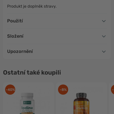
Produkt je doplněk stravy.
Použití
Složení
Upozornění
Ostatní také koupili
-40%
-8%
-