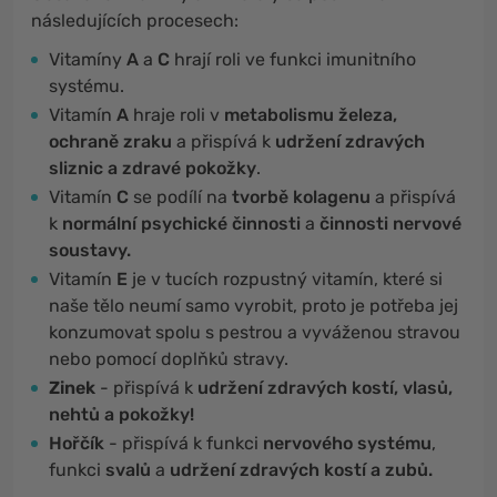
následujících procesech:
Vitamíny
A
a
C
hrají roli ve funkci imunitního
systému.
Vitamín
A
hraje roli v
metabolismu železa,
ochraně zraku
a přispívá k
udržení zdravých
sliznic a zdravé pokožky
.
Vitamín
C
se podílí na
tvorbě kolagenu
a přispívá
k
normální psychické činnosti
a
činnosti nervové
soustavy.
Vitamín
E
je v tucích rozpustný vitamín, které si
naše tělo neumí samo vyrobit, proto je potřeba jej
konzumovat spolu s pestrou a vyváženou stravou
nebo pomocí doplňků stravy.
Zinek
- přispívá k
udržení zdravých kostí, vlasů,
nehtů a pokožky!
Hořčík
- přispívá k funkci
nervového systému
,
funkci
svalů
a
udržení zdravých kostí a zubů.