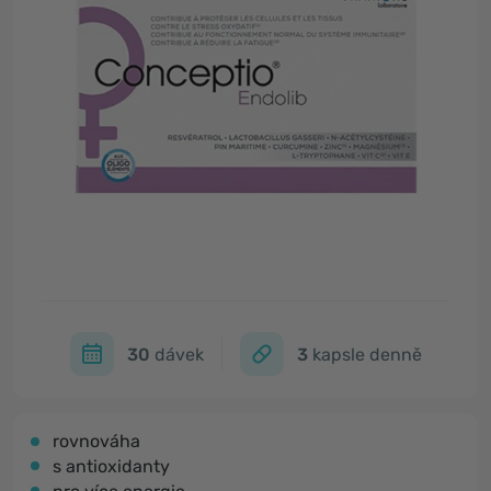
30
dávek
3
kapsle denně
rovnováha
s antioxidanty