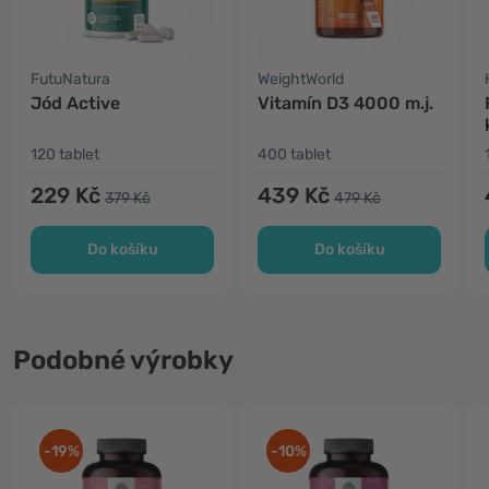
FutuNatura
WeightWorld
Jód Active
Vitamín D3 4000 m.j.
120 tablet
400 tablet
229 Kč
439 Kč
379 Kč
479 Kč
Do košíku
Do košíku
Podobné výrobky
-19%
-10%