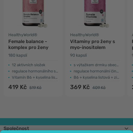
HealthyWorld®
HealthyWorld®
Female balance -
Vitamíny pro ženy s
komplex pro ženy
myo-inositolem
180 kapslí
90 kapslí
12 aktivních složek
s výtažkem drmku obecného
regulace hormonálního systému
regulace hormonální činnosti
Vitamín B6 + kyselina listová + zinek
B6 + kyselina listová + zinek
419 Kč
369 Kč
519 Kč
409 Kč
Společnost