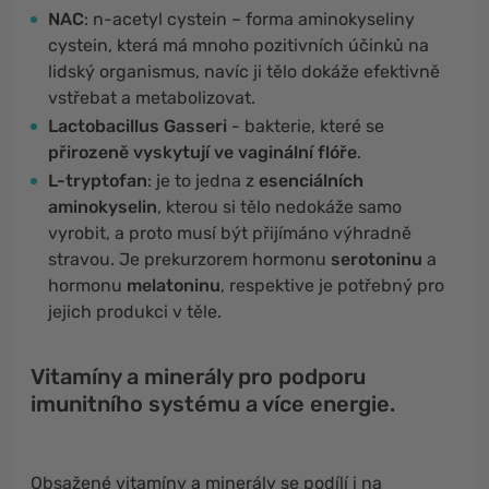
NAC
: n-acetyl cystein – forma aminokyseliny
cystein, která má mnoho pozitivních účinků na
lidský organismus, navíc ji tělo dokáže efektivně
vstřebat a metabolizovat.
Lactobacillus Gasseri
- bakterie, které se
přirozeně vyskytují ve vaginální flóře
.
L-tryptofan
: je to jedna z
esenciálních
aminokyselin
, kterou si tělo nedokáže samo
vyrobit, a proto musí být přijímáno výhradně
stravou. Je prekurzorem hormonu
serotoninu
a
hormonu
melatoninu
, respektive je potřebný pro
jejich produkci v těle.
Vitamíny a minerály pro podporu
imunitního systému a více energie.
Obsažené vitamíny a minerály se podílí i na