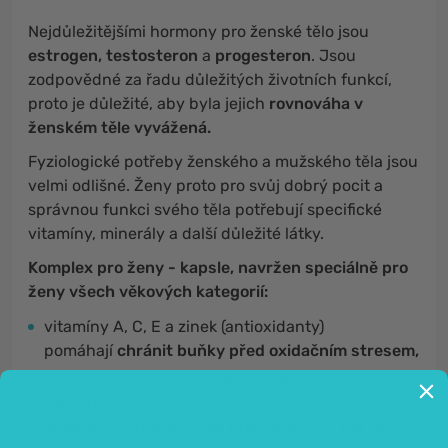
Nejdůležitějšími hormony pro ženské tělo jsou
estrogen, testosteron
a
progesteron
. Jsou
zodpovědné za řadu důležitých životních funkcí,
proto je důležité, aby byla jejich
rovnováha v
ženském těle vyvážená.
Fyziologické potřeby ženského a mužského těla jsou
velmi odlišné. Ženy proto pro svůj dobrý pocit a
správnou funkci svého těla potřebují specifické
vitamíny, minerály a další důležité látky.
Komplex pro ženy - kapsle, navržen speciálně pro
ženy všech věkových kategorií:
vitamíny A, C, E a zinek (antioxidanty)
pomáhají
chránit buňky před oxidačním stresem,
magnézium a vitamín C pomáhají
snížit únavu a
vyčerpání
a
vitamín C, zinek a hořčík hrají důležitou roli ve