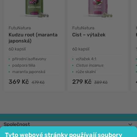
FutuNatura
FutuNatura
Kudzu root (maranta
Cist – výtažek
japonská)
60 kapslí
60 kapslí
​přírodní isoflavony
výtažek 4:1
podpora těla
Cistus incanus
maranta japonská
růže skalní
369 Kč
279 Kč
479 Kč
389 Kč
Společnost
Informace
Tyto webové stránky používají soubory