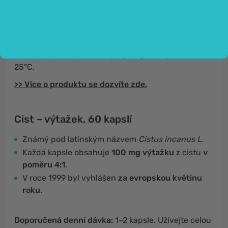
pestré stravy a zdravého životního stylu.
Uchovávejte mimo dosah dětí! Nevhodné pro děti,
těhotné ženy a kojící matky, respektive by se před
jeho použitím měli poradit s lékařem. Skladujte v
suchu, dobře uzavřené a při pokojové teplotě do
25°C.
>> Více o produktu se dozvíte zde.
Cist – výtažek, 60 kapslí
Známý pod latinským názvem
Cistus incanus L.
Každá kapsle obsahuje
100 mg výtažku
z cistu
v
poměru 4:1
.
V roce 1999 byl vyhlášen
za evropskou květinu
roku
.
Doporučená denní dávka:
1–2 kapsle. Užívejte celou