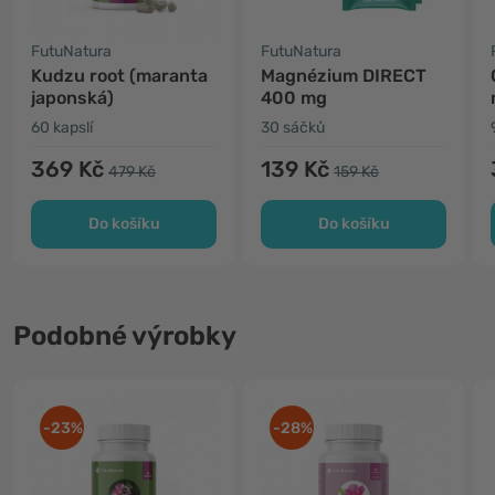
FutuNatura
FutuNatura
Kudzu root (maranta
Magnézium DIRECT
japonská)
400 mg
60 kapslí
30 sáčků
369 Kč
139 Kč
479 Kč
159 Kč
Do košíku
Do košíku
Podobné výrobky
-23%
-28%