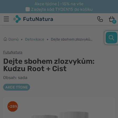
Akce týdne | -15% na vše
Zadejte kód
TYDEN15
do košíku
0
Domů
Detoxikace
Dejte sbohem zlozvykům: Kudzu Root + Cist
FutuNatura
Dejte sbohem zlozvykům:
Kudzu Root + Cist
Obsah: sada
AKCE TÝDNE
-28%