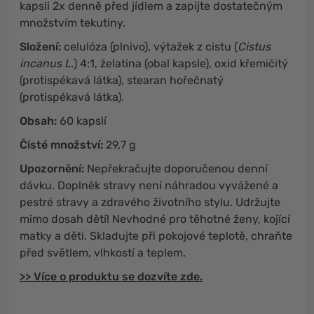
kapsli 2x denně před jídlem a zapijte dostatečným
množstvím tekutiny.
Složení:
celulóza (plnivo), výtažek z cistu (
Cistus
incanus L.
) 4:1, želatina (obal kapsle), oxid křemičitý
(protispékavá látka), stearan hořečnatý
(protispékavá látka).
Obsah:
60 kapslí
Čisté množství:
29,7 g
Upozornění:
Nepřekračujte doporučenou denní
dávku. Doplněk stravy není náhradou vyvážené a
pestré stravy a zdravého životního stylu. Udržujte
mimo dosah dětí! Nevhodné pro těhotné ženy, kojící
matky a děti. Skladujte při pokojové teplotě, chraňte
před světlem, vlhkostí a teplem.
>> Více o produktu se dozvíte zde.