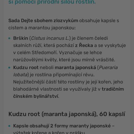
si pomoci přírodní silou rostlin.
Sada Dejte sbohem zlozvykům
obsahuje kapsle s
cistem a marantou japonskou:
Brškin
(
Cistus incanus L.
) je členem čeledi
skalních růží, která pochází
z Řecka
a se vyskytuje
v celém Středomoří. Vyznačuje se lehce
narůžovělými květy, které jsou mírně vrásčité.
Kudzu root
neboli
maranta japonská
(
Pueraria
lobata
) je rostlina připomínající révu.
Nejužitečnější částí této rostliny je její kořen, jeho
blahodárné vlastnosti se využívaly již v
tradičním
čínském bylinářství
.
Kudzu root (maranta japonská), 60 kapslí
Kapsle obsahují 2 formy maranty japonské
–
výtažek kořene a kořen v prášku.