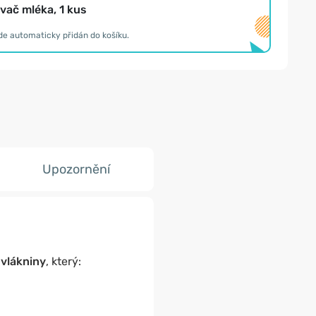
ač mléka, 1 kus
de automaticky přidán do košíku.
Upozornění
 vlákniny
, který: