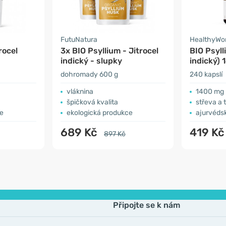
FutuNatura
HealthyWo
rocel
3x BIO Psyllium - Jitrocel
BIO Psyll
indický - slupky
indický)
dohromady 600 g
240 kapslí
vláknina
1400 mg 
špičková kvalita
střeva a 
ce
ekologická produkce
ajurvédsk
689 Kč
419 K
897 Kč
Připojte se k nám