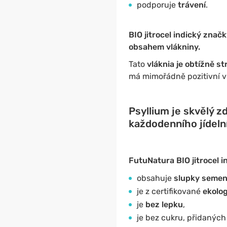
podporuje
trávení
.
BIO jitrocel indický zna
obsahem vlákniny.
Tato
vláknia je obtížně st
má mimořádně pozitivní vl
Psyllium je skvělý z
každodenního jídeln
FutuNatura BIO jitrocel i
obsahuje
slupky semen
je z certifikované
ekolo
je
bez lepku
,
je bez cukru, přidaných