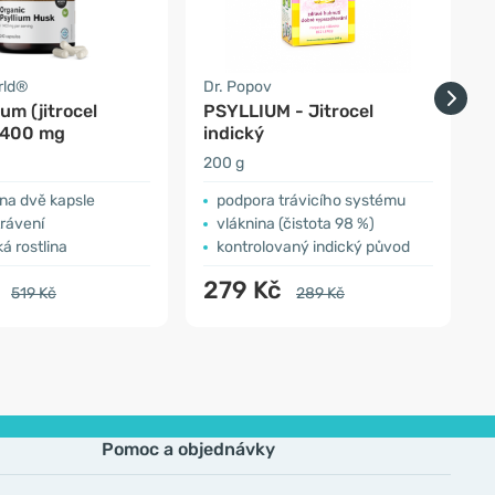
rld®
Dr. Popov
W
ium (jitrocel
PSYLLIUM - Jitrocel
B
 1400 mg
indický
(
200 g
1
na dvě kapsle
podpora trávicího systému
trávení
vláknina (čistota 98 %)
á rostlina
kontrolovaný indický původ
č
279 Kč
519 Kč
289 Kč
Pomoc a objednávky