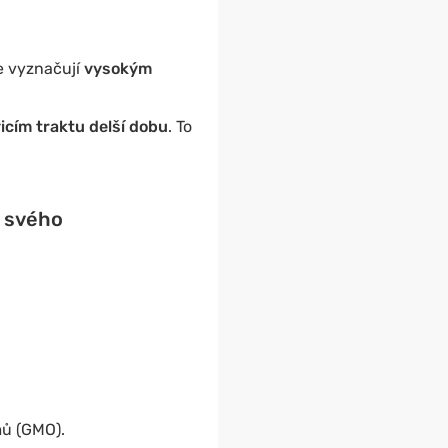
e vyznačují
vysokým
icím traktu delší dobu
. To
o svého
mů (GMO).