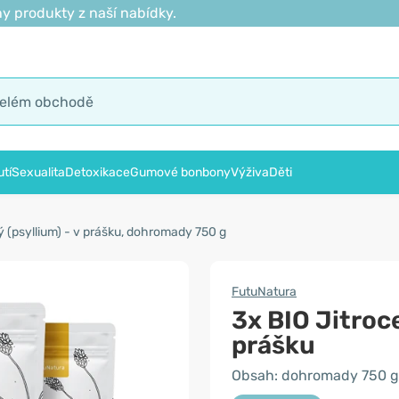
y produkty z naší nabídky.
tí
Sexualita
Detoxikace
Gumové bonbony
Výživa
Děti
ký (psyllium) - v prášku, dohromady 750 g
FutuNatura
3x BIO Jitroce
prášku
Obsah: dohromady 750 g