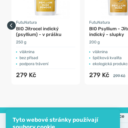
FutuNatura
FutuNatura
BIO Jitrocel indický
BIO Psyllium - Jit
(psyllium) - v prášku
indický - slupky
250 g
200 g
vláknina
vláknina
bez přísad
špičková kvalita
podpora trávení
ekologická produk
279 Kč
279 Kč
299 Kč
Společnost
Informace
Tyto webové stránky používají
soubory cookie