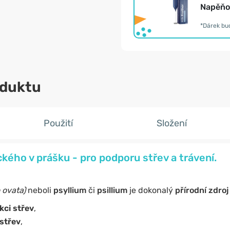
Napěňov
*Dárek bu
oduktu
Použití
Složení
ického v prášku - pro podporu střev a trávení.
 ovata)
neboli
psyllium
či
psillium
je dokonalý
přírodní zdroj
kci střev
,
střev
,