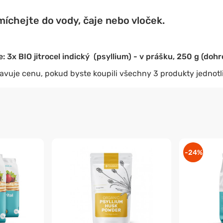
íchejte do vody, čaje nebo vloček.
: 3x BIO jitrocel indický (psyllium) - v prášku, 250 g (doh
avuje cenu, pokud byste koupili všechny 3 produkty jednotl
-24%