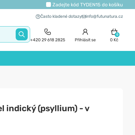
Zadejte kód
TYDEN15
do košíku
Často kladené dotazy
info@futunatura.cz
0
+420 29 618 2825
Přihlásit se
0 Kč
l indický (psyllium) - v