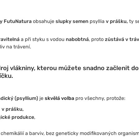
čky FutuNatura
obsahuje
slupky semen
psyllia
v ​​prášku,
ty s
ravitelná
a při styku s vodou
nabobtná
, proto
zůstává v tráv
iv na trávení.
droj vlákniny, kterou můžete snadno začlenit d
íčku.
ndický (psyllium)
je
skvělá volba
pro všechny, protože:
 v prášku,
gické produkce
,
 chemikálií a barviv, bez geneticky modifikovaných organis