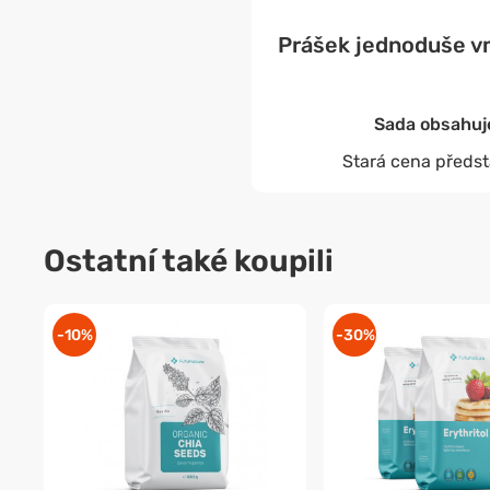
Prášek jednoduše vm
Sada obsahuje
Stará cena předst
Ostatní také koupili
-10%
-30%