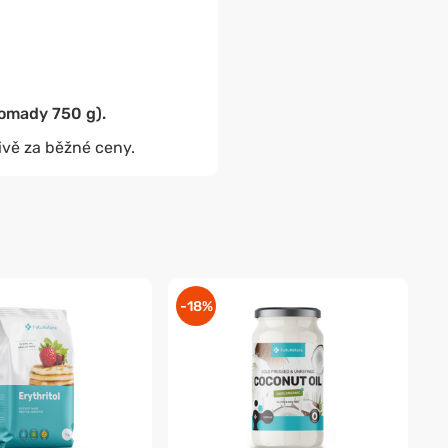
romady 750 g).
ivě za běžné ceny.
-18%
-