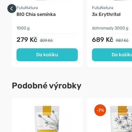
FutuNatura
FutuNatura
BIO Chia semínka
3x Erythritol
1000 g
dohromady 3000 g
279 Kč
689 Kč
309 Kč
987 Kč
Do košíku
Do košík
Podobné výrobky
-7%