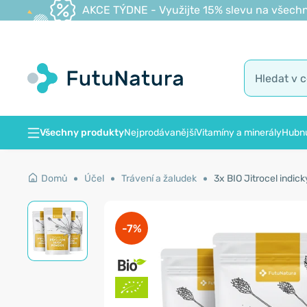
AKCE TÝDNE - Využijte 15% slevu na všechn
Všechny produkty
Nejprodávanější
Vitamíny a minerály
Hubnu
Domů
Účel
Trávení a žaludek
3x BIO Jitrocel indic
-7%