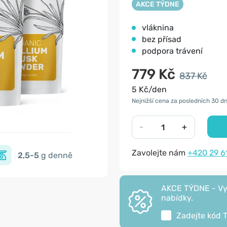
AKCE TÝDNE
vláknina
bez přísad
podpora trávení
779 Kč
837 Kč
5 Kč/den
Nejnižší cena za posledních 30 dn
-
+
Zavolejte nám
+420 29 6
2,5-5
g denně
AKCE TÝDNE - Vyu
nabídky.
Zadejte kód