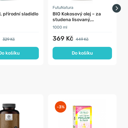
a
FutuNatura
P
, přírodní sladidlo
BIO Kokosový olej – za
studena lisovaný,
nerafinovaný
1000 ml
1
č
369 Kč
329 Kč
449 Kč
Do košíku
Do košíku
-3%