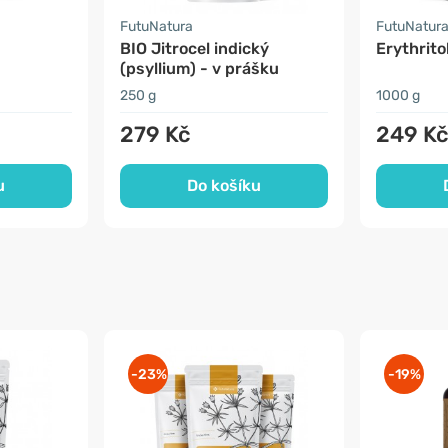
FutuNatura
FutuNatur
BIO Jitrocel indický
Erythritol
(psyllium) - v prášku
250 g
1000 g
279 Kč
249 K
u
Do košíku
-23%
-19%