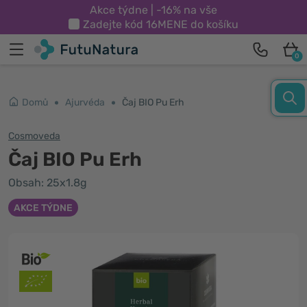
Akce týdne | -16% na vše
Zadejte kód
16MENE
do košíku
0
Domů
Ajurvéda
Čaj BIO Pu Erh
Cosmoveda
Čaj BIO Pu Erh
Obsah: 25x1.8g
AKCE TÝDNE