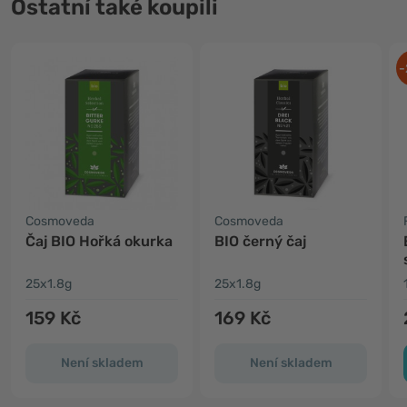
Ostatní také koupili
-
Cosmoveda
Cosmoveda
Čaj BIO Hořká okurka
BIO černý čaj
25x1.8g
25x1.8g
159 Kč
169 Kč
Není skladem
Není skladem