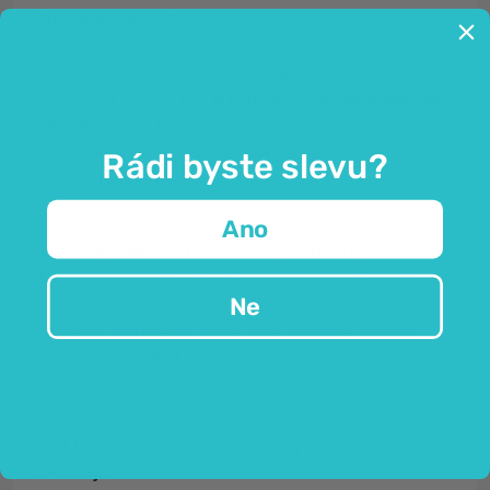
Čajovník
(Camellia sinensis),
známý také
jako
čajovník pravý
či
čajový keř,
pochází z Indie.
Dorůstá až do výšky 16 metrů, již řadu let se ale
pěstuje jako nízký keř.
K přípravě čaje se používají
výhradně jeho listy.
To, zda z nich ve výsledku bude
zelený, bílý, černý, oolong nebo pu-erh čaj, záleží na
Rádi byste slevu?
jejich zpracování.
Ano
Listy čajovníku
na přípravu čaje
Pu-Erh
jsou po
sklizni fermentovány a následně ponechány odležet
Ne
ve vlhkém prostředí. Čím déle čaj "stárne", tím je
cennější. V průběhu let se také zlepšuje chuť a
aroma. Podle čínské filozofie má čaj Pu-Erh
vlastnosti ying yang.
Pro svůj jedinečný výrobní proces, své vlastnosti,
chuť i aroma je čaj Pu-Erh známý také jako
„král
mezi čaji“.