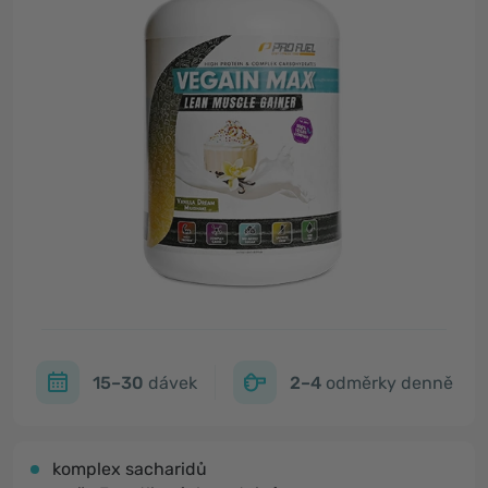
15–30
dávek
2–4
odměrky denně
komplex sacharidů