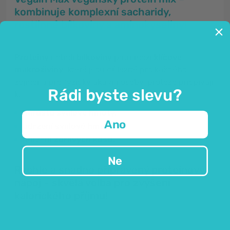
kombinuje komplexní sacharidy,
rostlinné bílkoviny a aminokyseliny!
Proteiny
neboli
bílkoviny
patří mezi
klíčové
makroživiny
, které jsou důležité pro každého,
zejména pro fyzicky aktivní osoby, protože přispívají
Rádi byste slevu?
k:
nárůstu svalové hmoty,
Ano
udržení svalové hmoty
a
udržení
zdravých kostí
.
Ne
Rychle a snadno připravený proteinový
nápoj - skvělá volba pro zvýšení
kalorického příjmu!