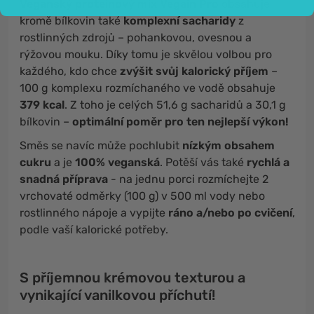
Veganský proteinový mix Vegain Pro
obsahuje
kromě bílkovin také
komplexní sacharidy
z
rostlinných zdrojů – pohankovou, ovesnou a
rýžovou mouku. Díky tomu je skvělou volbou pro
každého, kdo chce
zvýšit svůj kalorický příjem
–
100 g komplexu rozmíchaného ve vodě obsahuje
379 kcal
. Z toho je celých 51,6 g sacharidů a 30,1 g
bílkovin –
optimální poměr pro ten nejlepší výkon!
Směs se navíc může pochlubit
nízkým obsahem
cukru
a je
100% veganská
. Potěší vás také
rychlá a
snadná příprava
- na jednu porci rozmíchejte 2
vrchovaté odměrky (100 g) v 500 ml vody nebo
rostlinného nápoje a vypijte
ráno a/nebo po cvičení
,
podle vaší kalorické potřeby.
S příjemnou krémovou texturou a
vynikající vanilkovou příchutí!