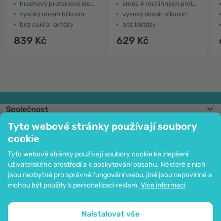
hrachový proteinový izolát
směs 4 rostlinných proteinů
vysoký obsah bílkovin
vysoký obsah bílkovin
bez cukrů, laktózy
bez laktózy
839 Kč
629 Kč
Společnost
Informace
Tyto webové stránky používají soubory
Připojte se k nám
cookie
Pomoc a objednávky
Tyto webové stránky používají soubory cookie ke zlepšení
uživatelského prostředí a k poskytování obsahu. Některé z nich
jsou nezbytné pro správné fungování webu, jiné jsou nepovinné a
Možnost platby kartou. Ochrana osobních údajů zaručena pomocí šifrování
mohou být použity k personalizaci reklam.
Více informací
SSL.
Copyright © 2012 - 2026   |   Be Healthy Group d.o.o.
Mapa stránek
Použití cookies
Nastavení cookies
Naistalovat vše