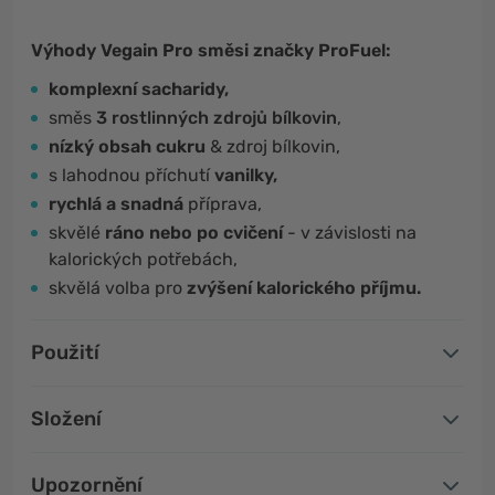
Výhody Vegain Pro směsi značky ProFuel:
komplexní sacharidy,
směs
3 rostlinných zdrojů bílkovin
,
nízký obsah cukru
& zdroj bílkovin,
s lahodnou příchutí
vanilky,
rychlá a snadná
příprava,
skvělé
ráno nebo po cvičení
- v závislosti na
kalorických potřebách,
skvělá volba pro
zvýšení kalorického příjmu.
Použití
Složení
Upozornění