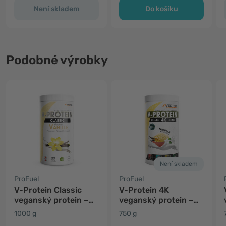
Není skladem
Do košíku
Podobné výrobky
Není skladem
ProFuel
ProFuel
V-Protein Classic
V-Protein 4K
veganský protein –
veganský protein –
vanilka
vanilková zmrzlina
1000 g
750 g