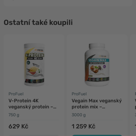
Ostatní také koupili
ProFuel
ProFuel
V-Protein 4K
Vegain Max veganský
veganský protein –
protein mix –
vanilková zmrzlina
čokoláda a lískový
750 g
3000 g
oříšek
629 Kč
1 259 Kč