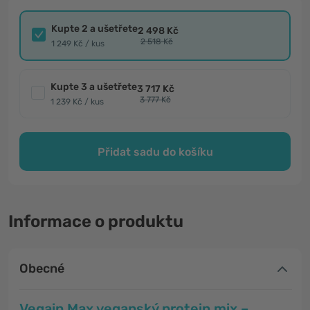
Kupte 2 a ušetřete
2 498 Kč
2 518 Kč
1 249 Kč / kus
Kupte 3 a ušetřete
3 717 Kč
3 777 Kč
1 239 Kč / kus
Přidat sadu do košíku
Informace o produktu
Obecné
Vegain Max veganský protein mix –