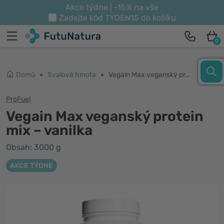
Akce týdne | -15% na vše
Zadejte kód
TYDEN15
do košíku
0
Domů
Svalová hmota
Vegain Max veganský protein mix – vanilka
ProFuel
Vegain Max veganský protein
mix – vanilka
Obsah: 3000 g
AKCE TÝDNE