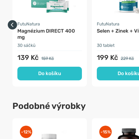
FutuNatura
FutuNatura
Magnézium DIRECT 400
Selen + Zinek + V
mg
30 sáčků
30 tablet
139 Kč
199 Kč
159 Kč
229 Kč
Do košíku
Do košík
Podobné výrobky
-12%
-15%