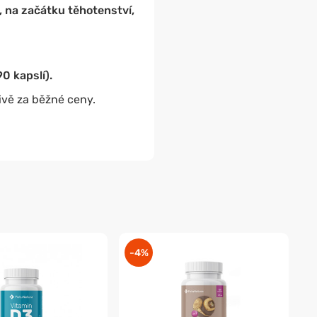
, na začátku těhotenství,
0 kapslí).
ivě za běžné ceny.
-4%
-