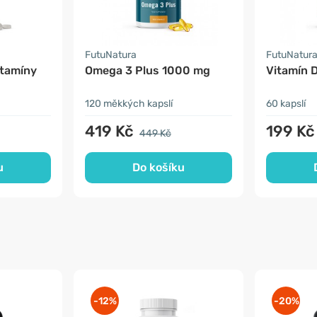
FutuNatura
FutuNatur
itamíny
Omega 3 Plus 1000 mg
Vitamín 
120 měkkých kapslí
60 kapslí
419 Kč
199 Kč
449 Kč
u
Do košíku
-12%
-20%