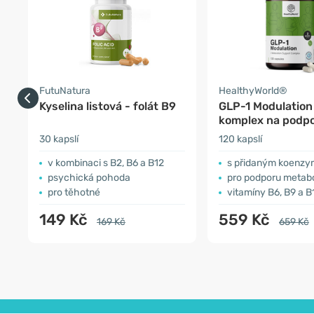
FutuNatura
HealthyWorld®
Kyselina listová - folát B9
GLP-1 Modulation
komplex na podp
metabolismu
30 kapslí
120 kapslí
v kombinaci s B2, B6 a B12
s přidaným koenz
psychická pohoda
pro podporu metab
pro těhotné
vitamíny B6, B9 a B
149 Kč
559 Kč
169 Kč
659 Kč