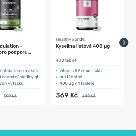
HealthyWorld®
Z
dulation -
Kyselina listová 400 µg
K
pro podporu
smu
400 tablet
1
etabolismu makroživin
vitamín B9 neboli folát
mální hladiny glukózy v krvi
pro těhotné
ných výtažků
400 µg v 1 tabletě
č
369 Kč
599 Kč
449 Kč