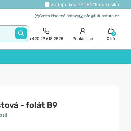
Zadejte kód
TYDEN15
do košíku
Často kladené dotazy
info@futunatura.cz
0
+420 29 618 2825
Přihlásit se
0 Kč
stová - folát B9
slí