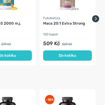
a
FutuNatura
F
D3 2000 m.j.
Maca 20:1 Extra Strong
120 kapslí
9
509 Kč
279 Kč
529 Kč
Do košíku
Do košíku
-18%