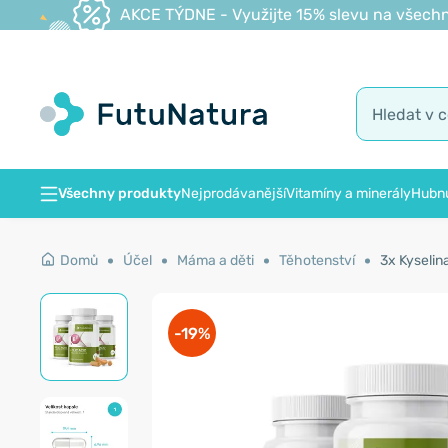
AKCE TÝDNE - Využijte 15% slevu na všechn
Všechny produkty
Nejprodávanější
Vitamíny a minerály
Hubnu
Domů
Účel
Máma a děti
Těhotenství
3x Kyselin
-19%