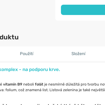
oduktu
Použití
Složení
 komplex - na podporu krve.
ké
vitamín B9
neboli
folát
je nesmírně důležitá pro tvorbu n
va: folium, což znamená list. Listová zelenina je také největš