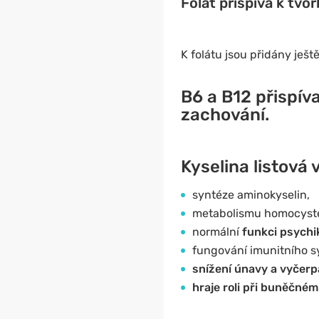
Folát přispívá k
tvor
K folátu jsou přidány ješ
B6 a B12 přispíva
zachování.
Kyselina listová 
syntéze aminokyselin,
metabolismu homocyst
normální
funkci psychi
fungování imunitního 
snížení únavy a vyčerp
hraje roli při buněčném