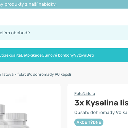
y produkty z naší nabídky.
tí
Sexualita
Detoxikace
Gumové bonbony
Výživa
Děti
a listová - folát B9, dohromady 90 kapslí
FutuNatura
3x Kyselina li
Obsah: dohromady 90 kap
AKCE TÝDNE