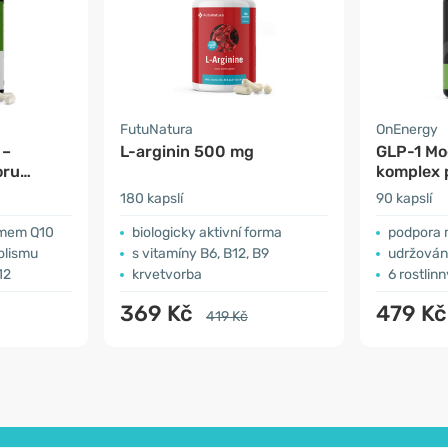
FutuNatura
OnEnergy
 –
L-arginin 500 mg
GLP-1 Mo
oru
komplex 
metaboli
180 kapslí
90 kapslí
ymem Q10
biologicky aktivní forma
podpora m
olismu
s vitamíny B6, B12, B9
udržování nor
12
krvetvorba
6 rostlin
369 Kč
479 K
419 Kč