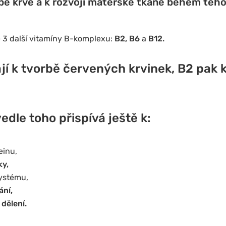
bě krve
a k rozvoji mateřské tkáně
během těho
tě 3 další vitamíny B-komplexu:
B2, B6
a
B12.
jí k
tvorbě červených krvinek
, B2 pak k
vedle toho přispívá ještě k:
einu,
ky,
systému,
ání,
 dělení.