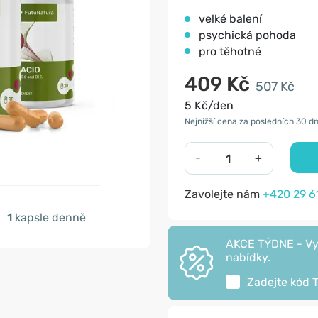
velké balení
psychická pohoda
pro těhotné
409 Kč
507 Kč
5 Kč/den
Nejnižší cena za posledních 30 dn
-
+
Zavolejte nám
+420 29 6
1
kapsle denně
AKCE TÝDNE - Vyu
nabídky.
Zadejte kód