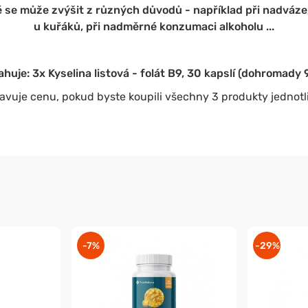
é se může zvýšit z různých důvodů - například při nadváze
u kuřáků, při nadměrné konzumaci alkoholu ...
huje: 3x Kyselina listová - folát B9, 30 kapslí (dohromady 9
avuje cenu, pokud byste koupili všechny 3 produkty jednotl
-7%
-29%