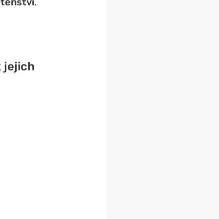
tenství
.
 jejich