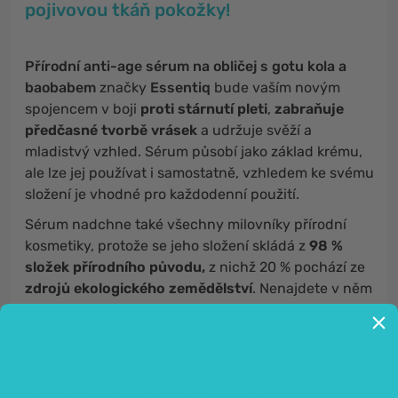
pojivovou tkáň pokožky!
Přírodní anti-age sérum na obličej s gotu kola a
baobabem
značky
Essentiq
bude vaším novým
spojencem v boji
proti stárnutí pleti
,
zabraňuje
předčasné tvorbě vrásek
a udržuje svěží a
mladistvý vzhled. Sérum působí jako základ krému,
ale lze jej používat i samostatně, vzhledem ke svému
složení je vhodné pro každodenní použití.
Sérum nadchne také všechny milovníky přírodní
kosmetiky, protože se jeho složení skládá z
98 %
složek přírodního původu,
z nichž 20 % pochází ze
zdrojů ekologického zemědělství
. Nenajdete v něm
parabeny, fenoxyetanol, umělá barviva a vůně,
minerální oleje, silikony, sulfáty, PEG ani GMO.
Kombinace bohatých složek