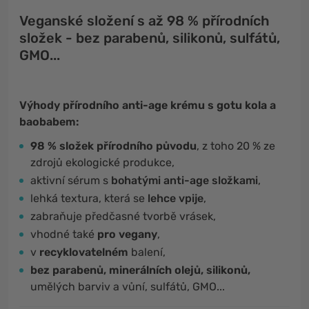
Veganské složení s až 98 % přírodních
složek - bez parabenů, silikonů, sulfátů,
GMO...
Výhody přírodního anti-age krému s gotu kola a
baobabem:
98 % složek přírodního původu
, z toho 20 % ze
zdrojů ekologické produkce,
aktivní sérum s
bohatými anti-age složkami
,
lehká textura, která se
lehce vpije
,
zabraňuje předčasné tvorbě vrásek,
vhodné také
pro vegany
,
v
recyklovatelném
balení,
bez parabenů, minerálních olejů, silikonů,
umělých barviv a vůní, sulfátů, GMO...