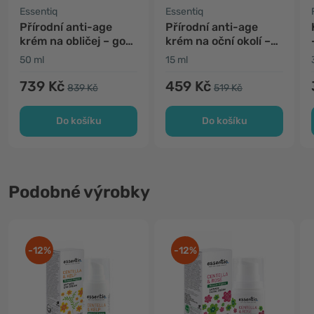
Essentiq
Essentiq
Přírodní anti-age
Přírodní anti-age
krém na obličej – gotu
krém na oční okolí –
kola & růže
gotu kola & kelp
50 ml
15 ml
739 Kč
459 Kč
839 Kč
519 Kč
Do košíku
Do košíku
Podobné výrobky
-12%
-12%