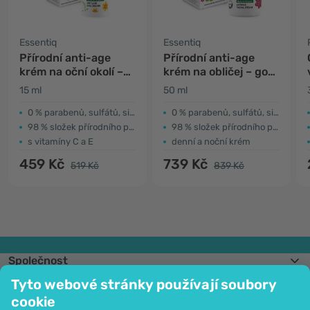
Essentiq
Essentiq
Přírodní anti-age
Přírodní anti-age
krém na oční okolí –
krém na obličej – gotu
gotu kola & kelp
kola & růže
15 ml
50 ml
0 % parabenů, sulfátů, silikonu, ftalátů
0 % parabenů, sulfátů, silikonu, ftalátů
98 % složek přírodního původu
98 % složek přírodního původu
s vitamíny C a E
denní a noční krém
459 Kč
739 Kč
519 Kč
839 Kč
Společnost
Informace
Tyto webové stránky používají soubory
Připojte se k nám
cookie
Pomoc a objednávky