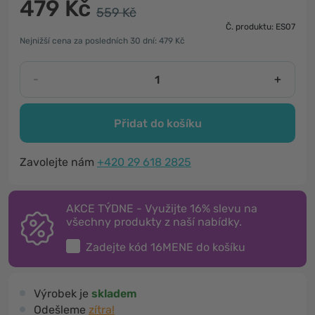
479 Kč
559 Kč
Č. produktu: ES07
Nejnižší cena za posledních 30 dní: 479 Kč
-
+
Přidat do košíku
Zavolejte nám
+420 29 618 2825
AKCE TÝDNE - Využijte 16% slevu na
všechny produkty z naší nabídky.
Zadejte kód
16MENE
do košíku
Výrobek je
skladem
Odešleme
zítra!