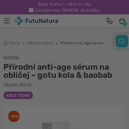
Akce týdne | -16% na vše
Zadejte kód
16MENE
do košíku
0
Domů
Péče o obličej
Přírodní anti-age sérum na obličej – gotu kola & baobab
Essentiq
Přírodní anti-age sérum na
obličej – gotu kola & baobab
Obsah: 30 ml
AKCE TÝDNE
-14%