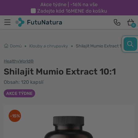
Akce týdne | -16% na vše
Zadejte kód
16MENE
do košíku
0
Domů
Klouby a chrupavky
Shilajit Mumio Extract 10:1
HealthyWorld®
Shilajit Mumio Extract 10:1
Obsah: 120 kapslí
AKCE TÝDNE
-15%