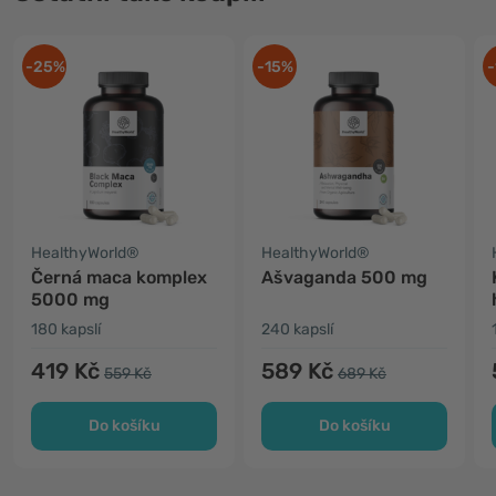
-25%
-15%
-
HealthyWorld®
HealthyWorld®
Černá maca komplex
Ašvaganda 500 mg
5000 mg
180 kapslí
240 kapslí
419 Kč
589 Kč
559 Kč
689 Kč
Do košíku
Do košíku