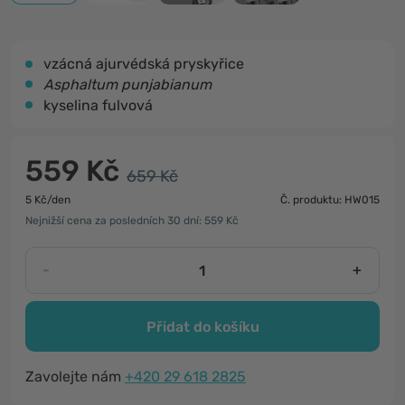
vzácná ajurvédská pryskyřice
Asphaltum punjabianum
kyselina fulvová
559 Kč
659 Kč
5 Kč/den
Č. produktu: HW015
Nejnižší cena za posledních 30 dní: 559 Kč
-
+
Přidat do košíku
Zavolejte nám
+420 29 618 2825