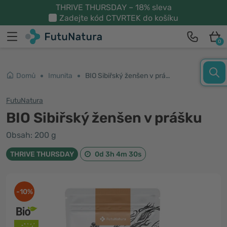
THRIVE THURSDAY – 18% sleva
Zadejte kód
CTVRTEK
do košíku
0
Domů
Imunita
BIO Sibiřský ženšen v prášku
FutuNatura
BIO Sibiřský ženšen v prášku
Obsah: 200 g
THRIVE THURSDAY
0d 3h 4m 30s
-10%