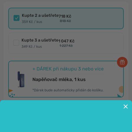
Kupte 2 a ušetřete
718 Kč
818 Kč
359 Kč / kus
Kupte 3 a ušetřete
1 047 Kč
1 227 Kč
349 Kč / kus
+ DÁREK při nákupu 3 nebo více
Napěňovač mléka, 1 kus
*Dárek bude automaticky přidán do košíku.
Přidat sadu do košíku