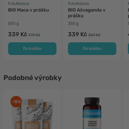
FutuNatura
FutuNatura
BIO Maca v prášku
BIO Ašvaganda v
prášku
500 g
250 g
339 Kč
339 Kč
419 Kč
369 Kč
Do košíku
Do košíku
Podobné výrobky
-15%