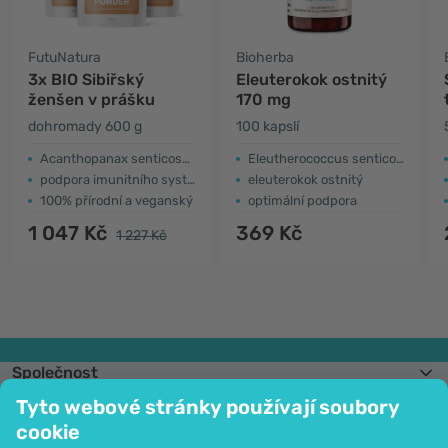
FutuNatura
Bioherba
3x BIO Sibiřský
Eleuterokok ostnitý
ženšen v prášku
170 mg
dohromady 600 g
100 kapslí
Acanthopanax senticosus
Eleutherococcus senticosus
podpora imunitního systému
eleuterokok ostnitý
100% přírodní a veganský
optimální podpora
1 047 Kč
369 Kč
1 227 Kč
Společnost
Informace
Tyto webové stránky používají soubory
Připojte se k nám
cookie
Pomoc a objednávky