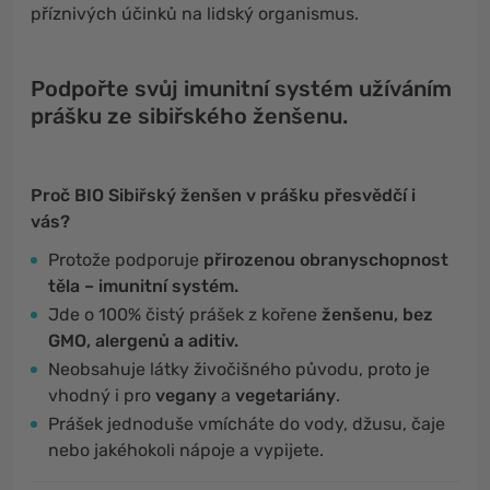
příznivých účinků na lidský organismus.
Podpořte svůj imunitní systém užíváním
prášku ze sibiřského ženšenu.
Proč BIO Sibiřský ženšen v prášku přesvědčí i
vás?
Protože podporuje
přirozenou obranyschopnost
těla – imunitní systém.
Jde o 100% čistý prášek z kořene
ženšenu, bez
GMO, alergenů a aditiv.
Neobsahuje látky živočišného původu, proto je
vhodný i pro
vegany
a
vegetariány
.
Prášek jednoduše vmícháte do vody, džusu, čaje
nebo jakéhokoli nápoje a vypijete.