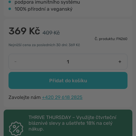
podpora imunitního systému
100% přírodní a veganský
369 Kč
409 Kč
Č. produktu: FN260
Nejnižší cena za posledních 30 dní: 369 Kč
-
+
Přidat do košíku
Zavolejte nám
+420 29 618 2825
THRIVE THURSDAY – Využijte čtvrteční
bláznivé slevy a ušetřete 18% na celý
nákup.