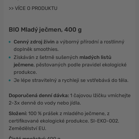
>> VÍCE O PRODUKTU
BIO Mladý ječmen, 400 g
Cenný zdroj živin
a výborný přírodní a rostlinný
doplněk smoothies.
Získáván z šetrně sušených
mladých listů
ječmene
, pěstovaných podle pravidel ekologické
produkce.
Je lépe stravitelný a rychleji se vstřebává do těla.
Doporučená denní dávka:
1 čajovou lžičku vmíchejte
2-3x denně do vody nebo jídla.
Složení:
100 % prášek z mladého ječmene, z
certifikované ekologické produkce. SI-EKO-002.
Zemědělství EU.
Čisté množství:
400 g