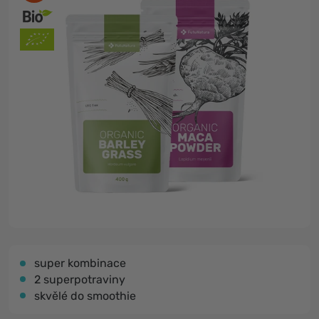
super kombinace
2 superpotraviny
skvělé do smoothie