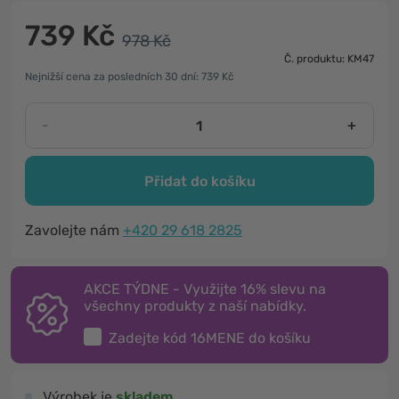
739 Kč
978 Kč
Č. produktu: KM47
Nejnižší cena za posledních 30 dní: 739 Kč
-
+
Přidat do košíku
Zavolejte nám
+420 29 618 2825
AKCE TÝDNE - Využijte 16% slevu na
všechny produkty z naší nabídky.
Zadejte kód
16MENE
do košíku
Výrobek je
skladem