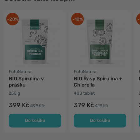
-20%
-10%
-
FutuNatura
FutuNatura
BIO Spirulina v
BIO Řasy Spirulina +
prášku
Chlorella
250 g
400 tablet
399 Kč
379 Kč
499 Kč
419 Kč
Do košíku
Do košíku