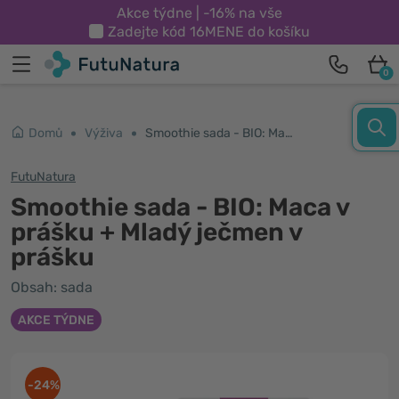
Akce týdne | -16% na vše
Zadejte kód
16MENE
do košíku
0
Domů
Výživa
Smoothie sada - BIO: Maca v prášku + Mladý ječmen v prášku
FutuNatura
Smoothie sada - BIO: Maca v
prášku + Mladý ječmen v
prášku
Obsah: sada
AKCE TÝDNE
-24%