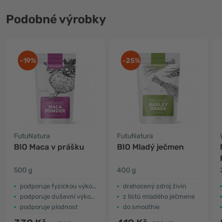
Podobné výrobky
-19%
-25%
FutuNatura
FutuNatura
BIO Maca v prášku
BIO Mladý ječmen
500 g
400 g
podporuje fyzickou výkonnost
drahocený zdroj živin
podporuje duševní výkonnost
z listů mladého ječmene
podporuje plodnost
do smoothie