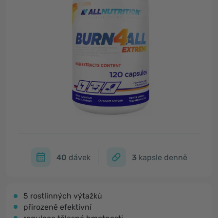
40
dávek
3
kapsle denně
5 rostlinných výtažků
přirozeně efektivní