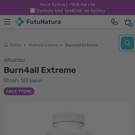
Akce týdne | -16% na vše
Zadejte kód
16MENE
do košíku
0
Domů
Hubnutí a dieta
Burn4all Extreme
AllNutrition
Burn4all Extreme
Obsah: 120 kapslí
AKCE TÝDNE