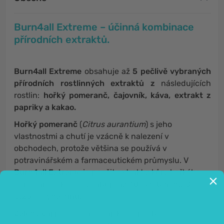
Burn4all Extreme – účinná kombinace
přírodních extraktů.
Burn4all Extreme
obsahuje až
5 pečlivě vybraných
přírodních rostlinných extraktů z
následujících
rostlin:
hořký pomeranč, čajovník, káva, extrakt z
papriky a kakao.
Hořký pomeranč
(
Citrus aurantium
) s jeho
vlastnostmi a chutí je vzácně k nalezení v
obchodech, protože většina se používá v
potravinářském a farmaceutickém průmyslu. V
Burn4all Extreme
je použit extrakt z kůry hořkého
pomeranče, který obsahuje až
40 % vitamínu C
a
0,25 % synefrinu
.
Zelený
čaj
je tzv. pravý čaj, který pochází z