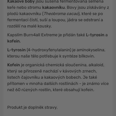
Kakaové boby
jsou sušená fermentovaná semena
keře nebo stromu
kakaovníku
. Bovy jsou získávány z
plodů kakaovníku (
Theobroma cacao
), které se po
fermentaci čistí, suší a loupou, jádra se odstraní a
rozdělí na malé kousky.
Kapslím Burn4all Extreme je přidán také
L-tyrosin
a
kofein
.
L-tyrosin
(4-hydroxyfenylalanin) je aminokyselina,
kterou naše tělo potřebuje k syntéze bílkovin.
Kofein
je organická chemická sloučenina, alkaloid,
který se přirozeně nachází v kávových zrnech,
listech čajovníku a kakaových bobech. Je také
přítomen v mnoha dalších rostlinách - je známo více
než 60 různých rostlin, které obsahují kofein.
Produkt je doplněk stravy.