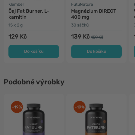
Klember
FutuNatura
Čaj Fat Burner, L-
Magnézium DIRECT
karnitin
400 mg
15 x 2 g
30 sáčků
129 Kč
139 Kč
159 Kč
Do košíku
Do košíku
Podobné výrobky
-19%
-19%