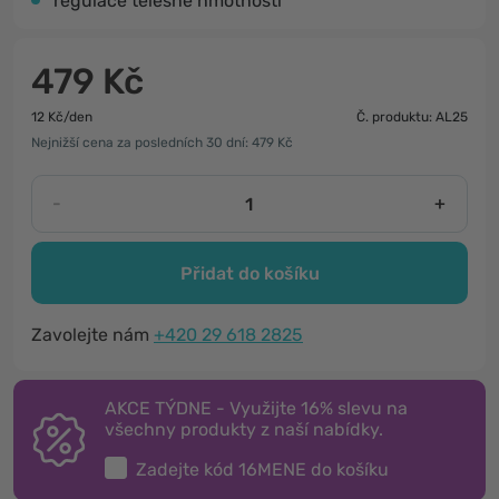
regulace tělesné hmotnosti
479 Kč
12 Kč/den
Č. produktu: AL25
Nejnižší cena za posledních 30 dní: 479 Kč
-
+
Přidat do košíku
Zavolejte nám
+420 29 618 2825
AKCE TÝDNE - Využijte 16% slevu na
všechny produkty z naší nabídky.
Zadejte kód
16MENE
do košíku