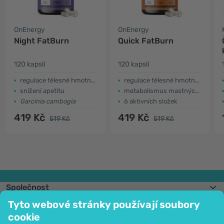
OnEnergy
OnEnergy
Night FatBurn
Quick FatBurn
120 kapslí
120 kapslí
regulace tělesné hmotnosti
regulace tělesné hmotnosti
snížení apetitu
metabolismus mastných kyselin
Garcinia cambogia
6 aktivních složek
419 Kč
419 Kč
519 Kč
519 Kč
Společnost
Informace
Tyto webové stránky používají soubory
Připojte se k nám
cookie
Pomoc a objednávky