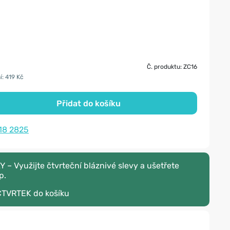
Č. produktu: ZC16
í: 419 Kč
Přidat do košíku
18 2825
– Využijte čtvrteční bláznivé slevy a ušetřete
p.
CTVRTEK
do košíku