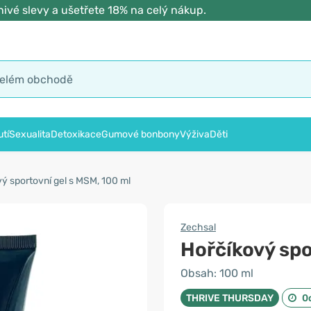
ivé slevy a ušetřete 18% na celý nákup.
tí
Sexualita
Detoxikace
Gumové bonbony
Výživa
Děti
ý sportovní gel s MSM, 100 ml
Zechsal
Hořčíkový spo
Obsah: 100 ml
THRIVE THURSDAY
0