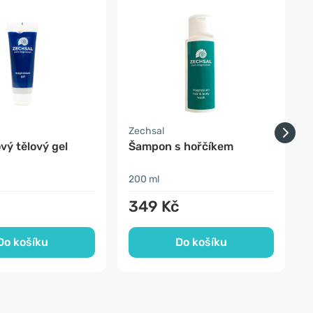
-
Zechsal
F
vý tělový gel
Šampon s hořčíkem
E
t
200 ml
2
č
349 Kč
Do košíku
Do košíku