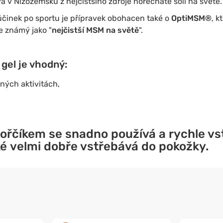
ává v Nizozemsku z nejčistšího zdroje hořečnaté soli na světě.
í účinek po sportu je přípravek obohacen také o
OptiMSM®
, k
je známý jako "
nejčistší MSM na světě
".
gel je vhodný:
iných aktivitách,
.
hořčíkem se
snadno používá
a
rychle vs
ké
velmi dobře vstřebává
do pokožky.