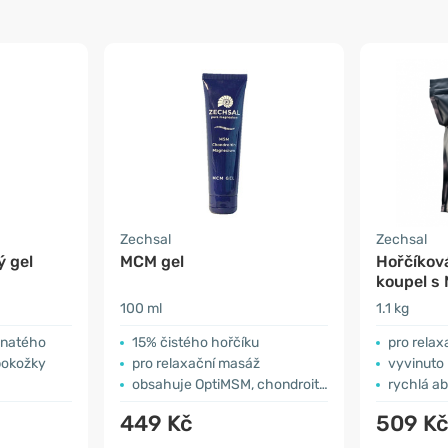
Zechsal
Zechsal
ý gel
MCM gel
Hořčíkov
koupel s
100 ml
1.1 kg
čnatého
15% čistého hořčíku
pro relax
 pokožky
pro relaxační masáž
vyvinuto
obsahuje OptiMSM, chondroitin a zázvor
rychlá a
449 Kč
509 K