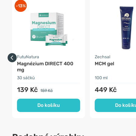
-13%
FutuNatura
Zechsal
Magnézium DIRECT 400
MCM gel
mg
30 sáčků
100 ml
139 Kč
449 Kč
159 Kč
Do košíku
Do košík