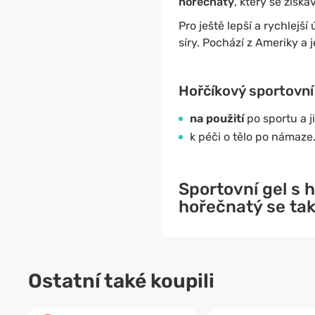
hořečnatý
, který se získ
Pro ještě lepší a rychlejš
síry. Pochází z Ameriky a 
Hořčíkový sportovní 
na použití
po sportu a j
k péči o tělo po námaze
Sportovní gel s 
hořečnatý se ta
Ostatní také koupili