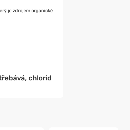
terý je zdrojem organické
třebává,
chlorid