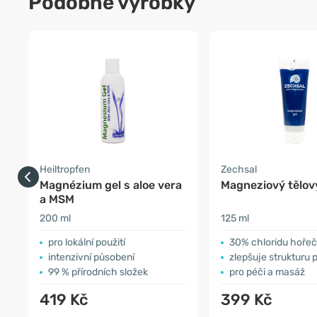
Podobné výrobky
Heiltropfen
Zechsal
Magnézium gel s aloe vera
Magneziový tělov
a MSM
200 ml
125 ml
pro lokální použití
30% chloridu hoře
intenzivní působení
zlepšuje strukturu
99 % přírodních složek
pro péči a masáž
419 Kč
399 Kč