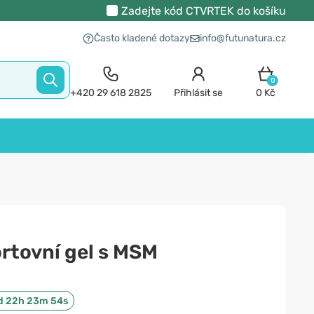
Zadejte kód
CTVRTEK
do košíku
Často kladené dotazy
info@futunatura.cz
0
+420 29 618 2825
Přihlásit se
0 Kč
rtovní gel s MSM
d 22h 23m 53s