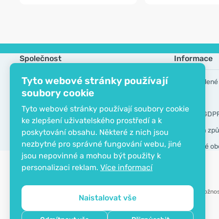
Společnost
Informace
Tyto webové stránky používají
Kontakt
Často kladené
soubory cookie
O společnosti
Výrobci
Tyto webové stránky používají soubory cookie
EKO certifikát
Nástroje GDP
ke zlepšení uživatelského prostředí a k
Doprava a způ
poskytování obsahu. Některé z nich jsou
nezbytné pro správné fungování webu, jiné
Všeobecné ob
jsou nepovinné a mohou být použity k
personalizaci reklam.
Více informací
Možnos
Naistalovat vše
Copyright © 2012 - 2026   |   Be Healthy Group d.o.o.