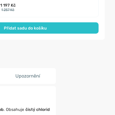
e
1 197 Kč
1 257 Kč
Přidat sadu do košíku
Upozornění
ob
. Obsahuje
čistý chlorid