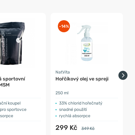
-14%
NatVita
á sportovní
Hořčíkový olej ve spreji
K
 MSM
250 ml
5
ační koupel
33% chlorid hořečnatý
 pro sportovce
snadné použití
bsorpce
rychlá absorpce
č
299 Kč
349 Kč