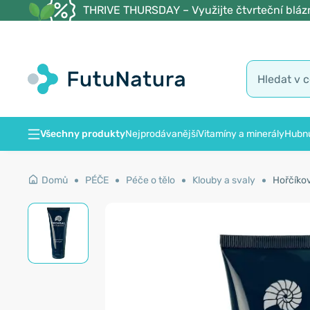
THRIVE THURSDAY – Využijte čtvrteční blázn
Všechny produkty
Nejprodávanější
Vitamíny a minerály
Hubnu
Domů
PÉČE
Péče o tělo
Klouby a svaly
Hořčíkov